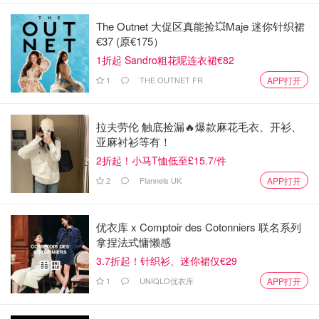
The Outnet 大促区真能捡💥Maje 迷你针织裙
€37 (原€175）
1折起 Sandro粗花呢连衣裙€82
1
THE OUTNET FR
APP打开
拉夫劳伦 触底捡漏🔥爆款麻花毛衣、开衫、
亚麻衬衫等有！
2折起！小马T恤低至£15.7/件
2
Flannels UK
APP打开
优衣库 x Comptoir des Cotonniers 联名系列
拿捏法式慵懒感
3.7折起！针织衫、迷你裙仅€29
1
UNIQLO优衣库
APP打开