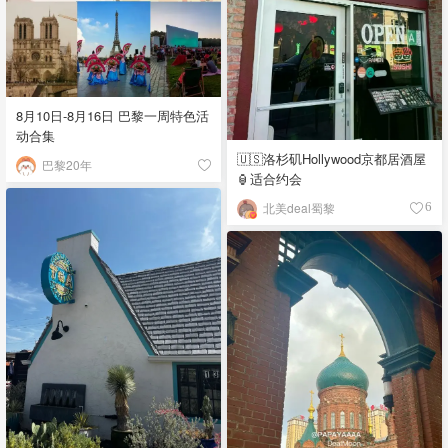
8月10日-8月16日 巴黎一周特色活
动合集
🇺🇸洛杉矶Hollywood京都居酒屋
巴黎20年
🏮适合约会
北美deal蜀黎
6