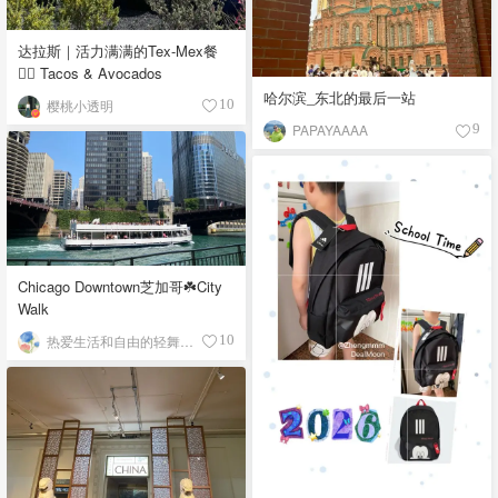
达拉斯｜活力满满的Tex-Mex餐
👉🏼 Tacos & Avocados
哈尔滨_东北的最后一站
樱桃小透明
10
PAPAYAAAA
9
Chicago Downtown芝加哥☘️City
Walk
热爱生活和自由的轻舞飞扬
10