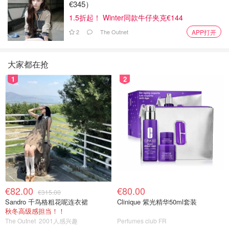
€345）
1.5折起！ Winter同款牛仔夹克€144
2
The Outnet
APP打开
大家都在抢
1
2
€82.00
€80.00
€315.00
Sandro 千鸟格粗花呢连衣裙
Clinique 紫光精华50ml套装
秋冬高级感担当！！
The Outnet
2001人感兴趣
Perfumes club FR