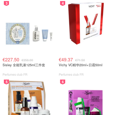
3
4
€227.50
€49.37
€356.00
€71.50
Sisley 全能乳液125ml三件套
Vichy VC精华20ml+日霜50ml
Perfumes club FR
Perfumes club FR
5
6