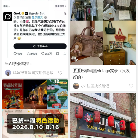
当AI学会骂街：
🇫🇷巴黎玛黑vintage实录（只发
鸡妹报喜法国实用信息版
1
好的）
小L法国成长随记