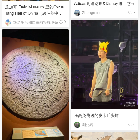
Adidas阿迪达斯&Disney迪士尼🎒
芝加哥 Field Museum 里的Cyrus
Zhengmmm
Tang Hall of China（唐仲英中国
6
馆）
热爱生活和自由的轻舞飞扬
9
乐高免费送的皮卡丘头饰
咖妃君
7