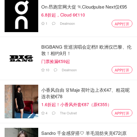
On 昂跑官网大促 🏃Cloudpulse Next仅€95
6.8折起，Cloud 6€110
1
Dealmoon
APP打开
BIGBANG 世巡演唱会定档‼️ 欧洲仅巴黎、伦
敦！相约9月！
门票捡漏€59起
10
Dealmoon
APP打开
小香风自由 👗Maje 荷叶边上衣€47、粗花呢
连衣裙€78
1.6折起！小香风外套€87（原€355）
4
The Outnet
APP打开
Sandro 千金感穿搭🤍 羊毛混纺夹克€72(原