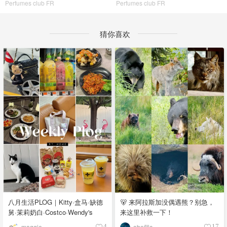
Perfumes club FR
Perfumes club FR
猜你喜欢
八月生活PLOG｜Kitty·盒马·缺德
🐻 来阿拉斯加没偶遇熊？别急，
舅·茉莉奶白·Costco·Wendy's
来这里补救一下！
maggie
abc個c
4
17