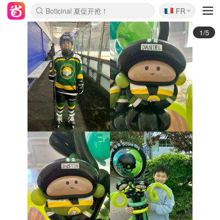
🇫🇷
4折！lulu周四疯狂上新
FR
Boticinal 夏促开抢！
还没结束！&OtherStories大促
Joybuy变相75折 随时失效
速领！Stanley独家85折
疑似霸哥！Camper额外叠85折
Zalando 奥莱闪促！每日更新
Moncler反季囤！5折起+叠9折
Coach Brooklyn仅€192
2/5