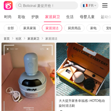
🇫🇷
4折！lulu周四疯狂上新
FR
Boticinal 夏促开抢！
还没结束！&OtherStories大促
Joybuy变相75折 随时失效
速领！Stanley独家85折
疑似霸哥！Camper额外叠85折
Zalando 奥莱闪促！每日更新
Moncler反季囤！5折起+叠9折
Coach Brooklyn仅€192
时尚
彩妆
护肤
家居厨卫
生活
母婴儿童
运动
全部
家具家装
家居清洁
厨房用品
家电
宠
首页
社区
家居厨卫
家居清洁
大大提升家务幸福感--HOTO电动
旋转清洁刷