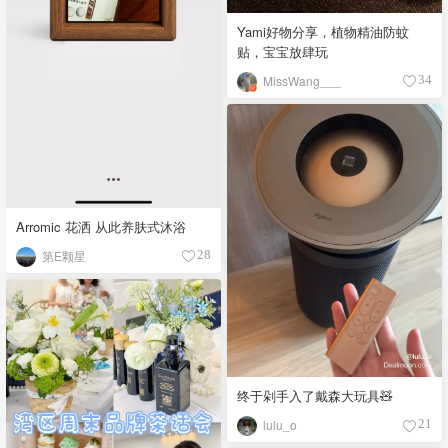
Yami好物分享，植物精油防蚊
贴，宝宝放肆玩
MissWang___
34
Arromic 花洒 从此养肤式沐浴
第E颗星
28
终于剁手入了戴森大玩具🧸
lulu_o
21