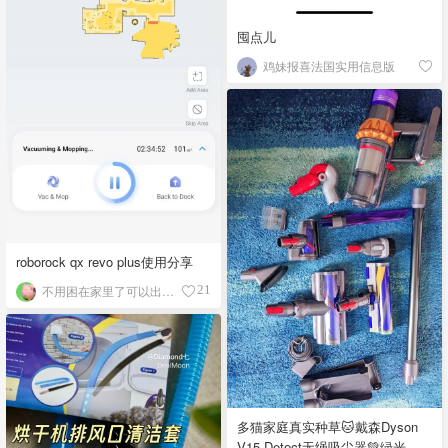
囤点儿
鸡妹报喜法国实用信息版
roborock qx revo plus使用分享
不用困在家里了可以出门浪
21
多猫家庭真实种草🐱戴森Dyson
V15 Detect无绳吸尘器💚绿光一