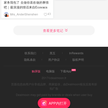
家务我包了 去做你喜欢做的事情
吧｜最浪漫的情话来自Ecovacs
Mrs_AnderShenshen
43
查看更多笔记
联系我们
黑五
InRewards
隐私条款
用户协议
版权声明
触屏版
电脑版
下载App
2017©dealmoon.fr
页面信息由用户分享或品牌、商家提供，由Dealmoon核实后发布折
扣广告
Dealmoon may get paid by brands or deals when user buy
through links
APP内打开