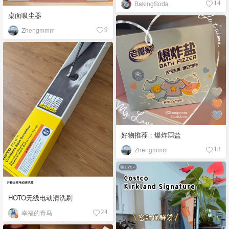
BakingSoda
14
桌面吸尘器
Zhengmmm
9
好物推荐；爆炸💥盐
Zhengmmm
13
HOTO无线电动清洗刷
幸福的青鸟
24