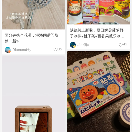
缺德舅上新啦，夏日解暑菠萝椰
两分钟换个花洒，淋浴间瞬间焕
子冰棒+桃子茶+百香果芭乐冰棒
然一新✨
+椰子咖啡+网红橙花洗手液
abc個c
45
Diamond七
35