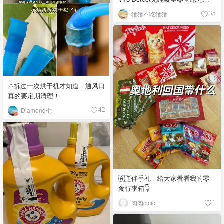
照，猫毛无所遁形
猪猪不吃猪猪
35
⚠️拆过一次烘干机才知道，通风口
真的要定期清理！
Diamond七
42
🇦🇹伴手礼｜给大家看看我的零
食行李箱👇
肉肉cicici
1