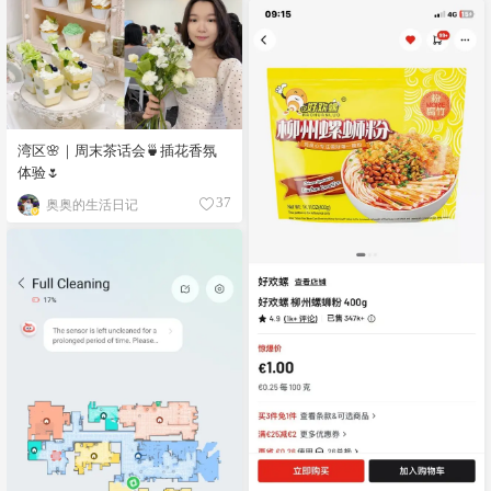
湾区🌸｜周末茶话会🍵插花香氛
体验🌷
奥奥的生活日记
37