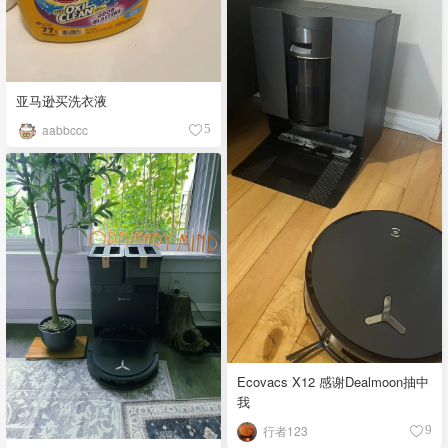
亚马逊买洗衣液
aabbccc
5
Ecovacs X12 感谢Dealmoon抽中
我
行者123
9