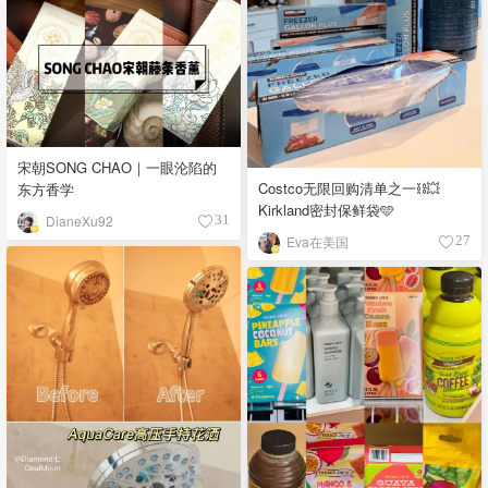
宋朝SONG CHAO｜一眼沦陷的
Costco无限回购清单之一⛓️‍💥
东方香学
Kirkland密封保鲜袋🩵
DianeXu92
31
Eva在美国
27