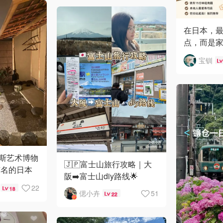
在日本，
点，而是家
钟的小店
宝钏
利斯艺术博物
🇯🇵富士山旅行攻略｜大
有名的日本
阪➡️富士山diy路线🌟
ra-an）
22
18
偲小卉
51
22