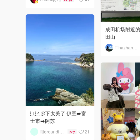
成田机场附近的
田山
Tinazhang0706
🇯🇵乡下太美了 伊豆➡️富
士市➡️阿苏
littoroundface1
21
7