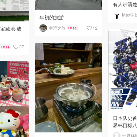
有人讲清
Max学
年初的旅游
幸运之旅
12
宝藏地-成
10
27
14
日本队史
界杯目标八
世界杯