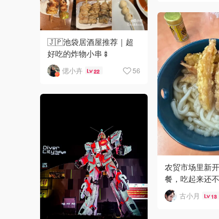
🇯🇵池袋居酒屋推荐｜超
好吃的炸物小串🍢
偲小卉
56
22
农贸市场里新
餐，吃起来还
古小月
13