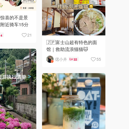
最惊喜的不是景
附近骑车15分
21
4
🇯🇵富士山超有特色的面
馆｜救助流浪猫猫🐱
偲小卉
55
22