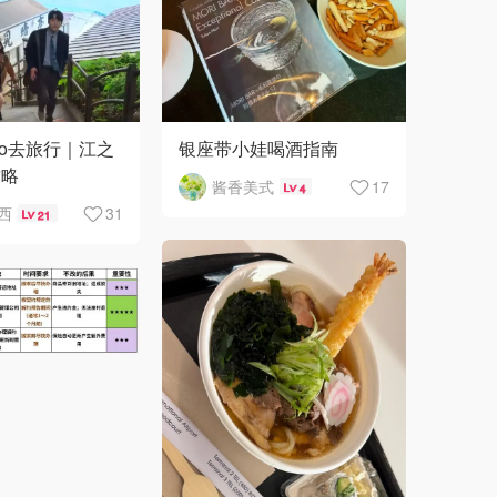
go去旅行｜江之
银座带小娃喝酒指南
攻略
酱香美式
17
4
克西
31
21