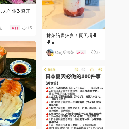
J人作业📝避开
清然不吃蘑菇
15
11
抹茶脑袋狂喜！夏天喝🍵
🍵🍵
Cmj爱抹茶
24
20