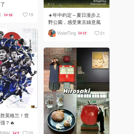
楚了
☀️年中約定～夏日漫步上
长
19
10
野公園，感受東京綠意風
景
VioletTing
21
17
首胜英格兰！世
强？🔥
情报站
20
7