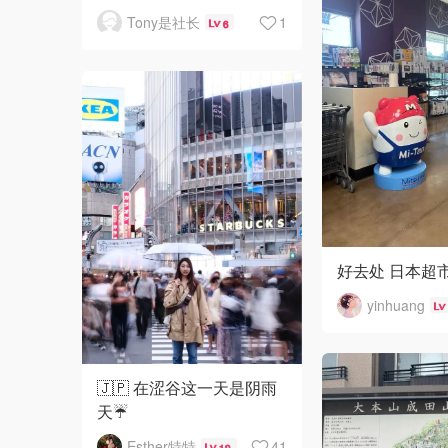
Tony是社长
1
6
好去处 日本超
yinhuang
🇯🇵 在涩谷这一天是阴雨
天☔️
Esther特特
41
19