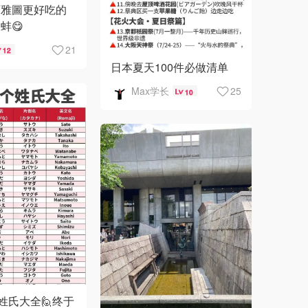
西雅圖更好吃的
蚌😋
21
12
日本夏天100件必做清单
Max学长
25
10
个姓氏大全🙋终于