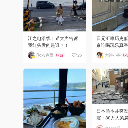
江之电沿线｜🏀大声告诉
日元汇率历史低位
我红头发的是谁？！
京吃喝玩乐真
Roxy克西
25
大诗小事
21
日本熊本县突发7
震：30万人紧
物中心坍塌爆