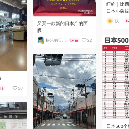
紐約｜比
日本小象拔
妖__
又买一款新的日本产的面
膜
快乐的天使1963
22
19
市
20
16
日本500