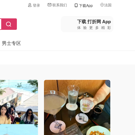
联系我们
法国
登录
下载App
🇺🇸
美国
下载 打折网 App
体验更多精彩
🇨🇳
中国
男士专区
🇨🇦
加拿大
🇬🇧
英国
🇩🇪
德国
🇫🇷
法国
🇮🇹
意大利
🇦🇺
澳洲
🇳🇿
新西兰