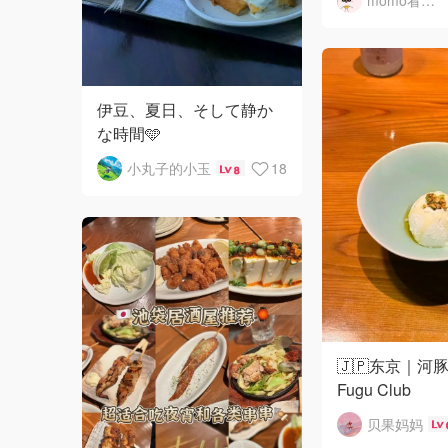
momo看世界版
伊豆、夏日、そして静か
な時間🩵
小丸子的小玉
18
8
🇯🇵东京｜河豚
Fugu Club
贝果妈妈