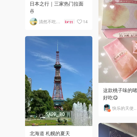
日本之行｜三家热门拉面
🍜
清然不吃蘑菇
14
11
这款桃子味的啫
好吃😋
快乐的天使19
北海道 札幌的夏天