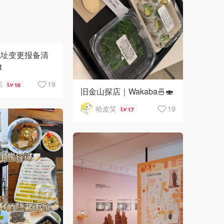
地址变更报备清
t
长
19
10
旧金山探店｜Wakaba🍜🍣
哈皮笑
19
17