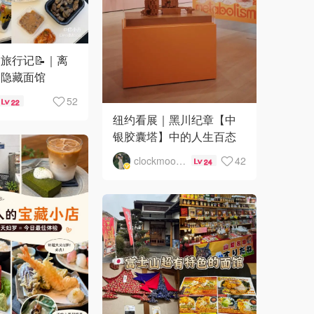
山旅行记📝｜离
的隐藏面馆
52
22
纽约看展｜黑川纪章【中
银胶囊塔】中的人生百态
clockmoon月儿
42
24