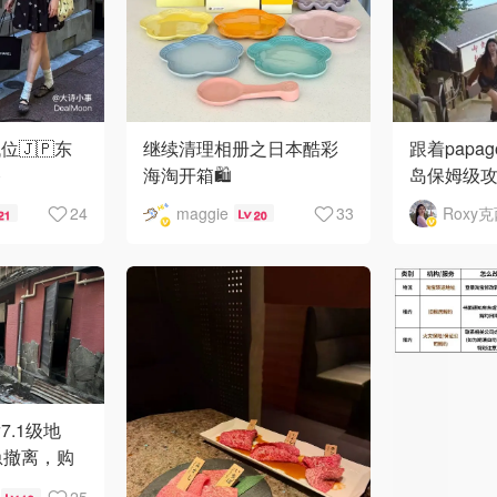
🇯🇵东
继续清理相册之日本酷彩
跟着papa
香
海淘开箱🛍️
岛保姆级
24
maggie
33
Roxy
21
20
.1级地
急撤离，购
炸