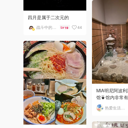
四月是属于二次元的
战斗中的英雄母亲
44
19
MIA明尼阿波
馆🍵馆内非常
茶室“有乐庵”（U
热爱生活和自由的轻舞飞扬