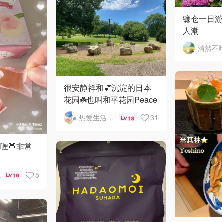
镰仓一日游
人潮
很安静祥和💕沉淀的日本
花园☘️也叫和平花园Peace
Garden
热爱生活和自由的轻舞飞扬
31
18
喱🍑非常
63
5
19