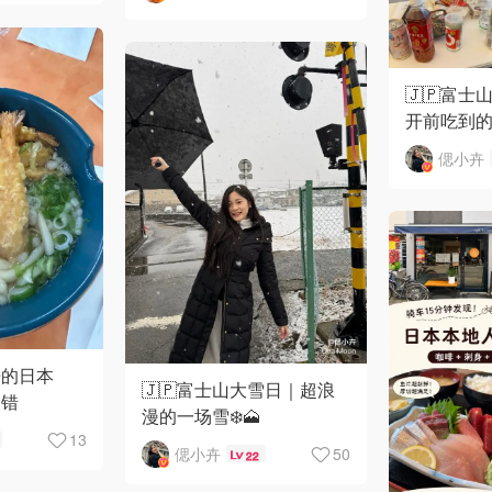
🇯🇵富士
开前吃到
偲小卉
开的日本
🇯🇵富士山大雪日｜超浪
不错
漫的一场雪❄️🗻
13
偲小卉
50
22