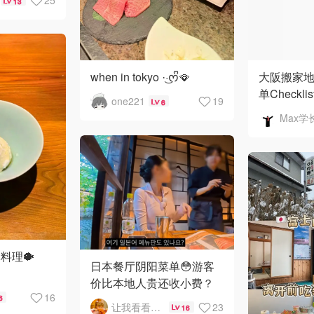
25
13
when in tokyo ·͜·ᰔᩚ🪭
大阪搬家
单Checklis
one221
19
6
Max学
料理🐡
日本餐厅阴阳菜单😳游客
价比本地人贵还收小费？
16
6
让我看看有啥好吃的
23
16