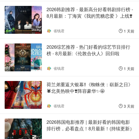
2026韩剧推荐 - 最新高分好看韩剧排行榜 -
8月最新：丁海寅《我的荒糖恋爱 》上线❣️
省钱君
1 天前
2026综艺推荐 - 热门好看的综艺节目排行
榜 - 8月最新:《​​伦敦合伙人》回归啦
省钱君
1 天前
荷兰弟重返大银幕‼️《蜘蛛侠：崭新之日》
🕷️北美热映中❣️阵容豪华✨🤩
省钱君
3 天前
2026韩国电影推荐 | 最新好看的韩国电影
排行榜，必看盘点！8月最新！(持续更新）