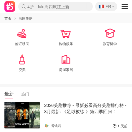
🇫🇷
4折！lulu周四疯狂上新
FR
Boticinal 夏促开抢！
还没结束！&OtherStories大促
Joybuy变相75折 随时失效
速领！Stanley独家85折
疑似霸哥！Camper额外叠85折
Zalando 奥莱闪促！每日更新
Moncler反季囤！5折起+叠9折
Coach Brooklyn仅€192
首页
法国攻略
签证移民
购物娱乐
教育留学
变美
房屋家居
最新
热门
2026美剧推荐 - 最新必看高分美剧排行榜 -
8月最新: 《​​足球教练 》第四季回归！
省钱君
1 天前