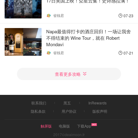
17日美国上映！众星云集！史诗感拉满！
省钱君
07-23
Napa最值得打卡的酒庄回归！一场让我舍
不得结束的 Wine Tour，就在 Robert
Mondavi
省钱君
07-21
查看更多攻略
联系我们
黑五
InRewards
隐私条款
用户协议
版权声明
触屏版
电脑版
下载App
2017©dealmoon.fr