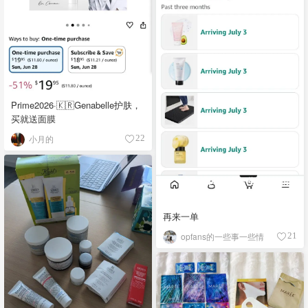
Prime2026·🇰🇷Genabelle护肤，
买就送面膜
小月的
22
再来一单
opfans的一些事一些情
21