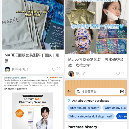
MAREE面膜套装测评｜面膜｜颈
Maree面膜修复套装｜补水修护紧
膜
致一次搞定🩵
Kiwi小丸子
22
偲小卉
52