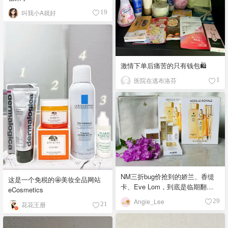
叫我小A就好
19
激情下单后痛苦的只有钱包🛍
医院在逃布洛芬
1
NM三折bug价抢到的娇兰、香缇
这是一个免税的🤩美妆全品网站
卡、Eve Lom，到底是临期翻车
eCosmetics
还是真香现场？
Angie_Lee
29
花花王册
21