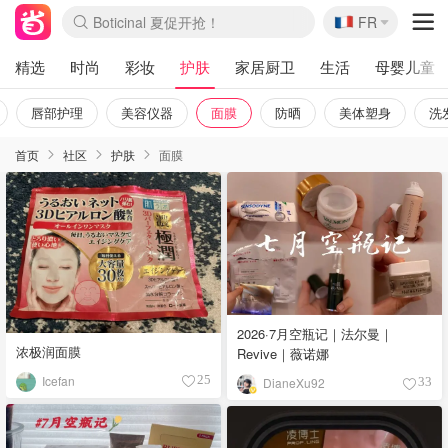
🇫🇷
4折！lulu周四疯狂上新
FR
还没结束！&OtherStories大促
Joybuy变相75折 随时失效
速领！Stanley独家85折
疑似霸哥！Camper额外叠85折
Zalando 奥莱闪促！每日更新
Moncler反季囤！5折起+叠9折
Coach Brooklyn仅€192
精选
时尚
彩妆
护肤
家居厨卫
生活
母婴儿童
唇部护理
美容仪器
面膜
防晒
美体塑身
洗
首页
社区
护肤
面膜
2026·7月空瓶记｜法尔曼｜
浓极润面膜
Revive｜薇诺娜
Icefan
25
DianeXu92
33