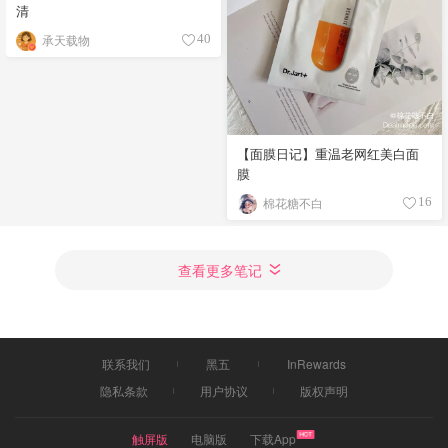
清
承天载物
40
【面膜日记】重温老网红美白面
膜
棉花糖不白
16
查看更多笔记
联系我们
黑五
InRewards
隐私条款
用户协议
版权声明
触屏版
电脑版
下载App