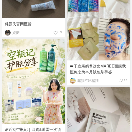
科颜氏官网巨折
婲夢
19
👑干皮亲妈🪻这套MAREE面膜我
愿称之为本月钱包杀手💰
猪猪不吃猪猪
32
🌿近期空瓶记｜回购&避雷一次说