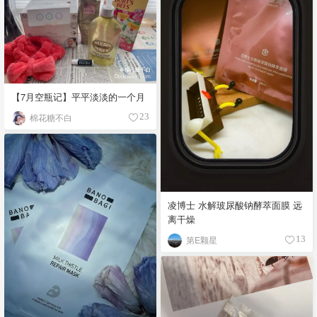
【7月空瓶记】平平淡淡的一个月
棉花糖不白
23
凌博士 水解玻尿酸钠酵萃面膜 远
离干燥
第E颗星
13