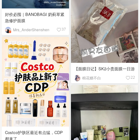
好价必囤｜BANOBAGI 奶蓟草紧
急修护面膜
Mrs_AnderShenshen
37
【面膜日记】SK2小贵面膜一日游
棉花糖不白
22
Costco护肤区最近有点猛，CDP
都来了