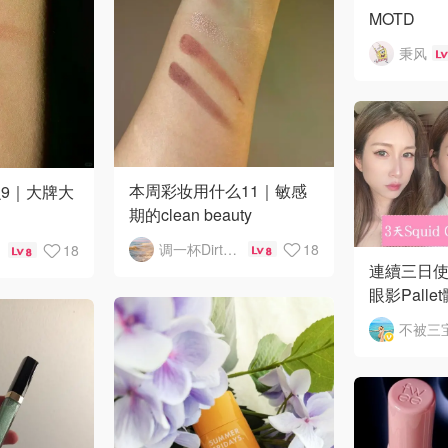
MOTD
秉风
本周彩妆用什么11｜敏感
9｜大牌大
期的clean beauty
调一杯DirtyMartini
18
18
8
8
連續三日使用
眼影Palle