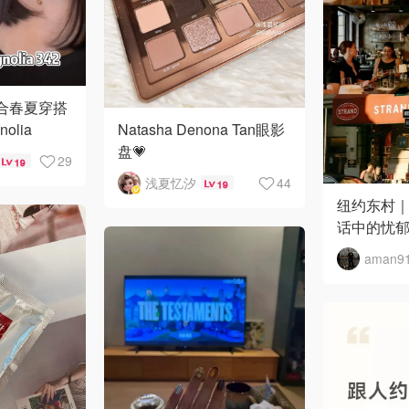
超适合春夏穿搭
Natasha Denona Tan眼影
olia
盘💗
29
19
浅夏忆汐
44
19
纽约东村｜S
话中的忧