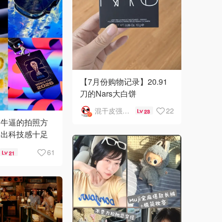
【7月份购物记录】20.91
刀的Nars大白饼
混干皮强迫症嘴很叼
22
23
超牛逼的拍照方
拍出科技感十足
61
21