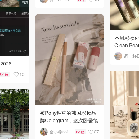
本周彩妆化
Clean Bea
2026
15
10
被Pony种草的韩国彩妆品
牌Colorgram，这次卧蚕笔
和唇釉都没让我失望
金小希ssicaa
27
12