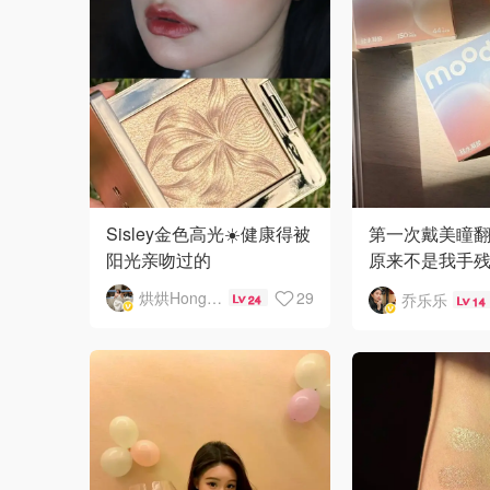
Sisley金色高光☀️健康得被
第一次戴美瞳
阳光亲吻过的
原来不是我手
太有自己的想法
烘烘HongHong
29
乔乐乐
24
14