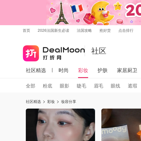
首页
2026法国新生必读
法国攻略
抢好货
点击排行
社区
社区精选
时尚
彩妆
护肤
家居厨卫
全部
粉底
眼影
睫毛
眉毛
眼线
遮瑕
社区精选
彩妆
妆容分享