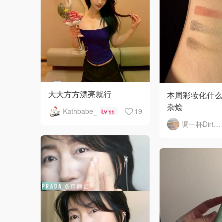
大大方方漂亮就行
本周彩妆化什么
杂烩
Kathbabe_
19
11
调一杯DirtyMartini