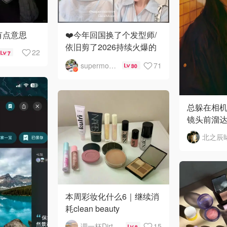
❤️今年回国换了个发型师/
有点意思
依旧剪了2026持续火爆的
22
7
翘翘头
supermommy
71
30
总躲在相
镜头前溜达
北之辰
本周彩妆化什么6｜继续消
耗clean beauty
调一杯DirtyMartini
15
8