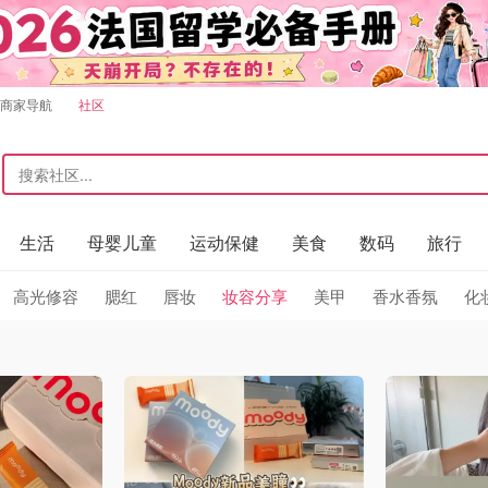
商家导航
社区
生活
母婴儿童
运动保健
美食
数码
旅行
高光修容
腮红
唇妆
妆容分享
美甲
香水香氛
化