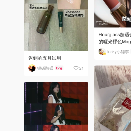
Hourglass
的哑光裸色Magn
lucky小锦李
迟到的五月试用
铝碳酸镁
21
6