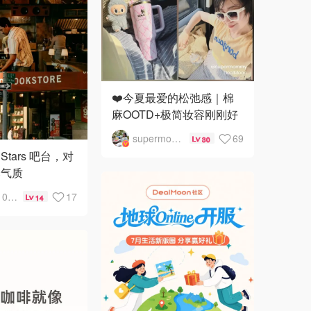
❤️今夏最爱的松弛感｜棉
麻OOTD+极简妆容刚刚好
supermommy
69
30
tars 吧台，对
郁气质
aman910316
17
14