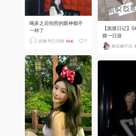
喝多之后拍照的眼神都不
【面膜日记】S
一样了
膜一日游
此账号已注销
7
6
棉花糖不白