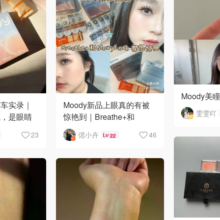
Moody美
Moody新品上眼真的有被
翻车实录｜
雯雯吖
惊艳到｜Breathe+和
残，是眼睛
GlowyLock怎么选👀
😂
偲小卉
46
23
22