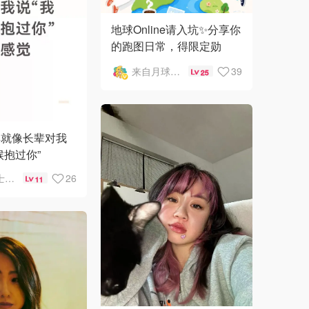
地球Online请入坑✨分享你
的跑图日常，得限定勋
章，赚金币+瓜分礼卡！
来自月球的晒晒君
39
25
啡就像长辈对我
候抱过你”
我有吉士先走
26
11