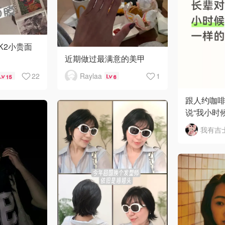
K2小贵面
近期做过最满意的美甲
Raylaa
1
22
6
15
跟人约咖
说“我小时