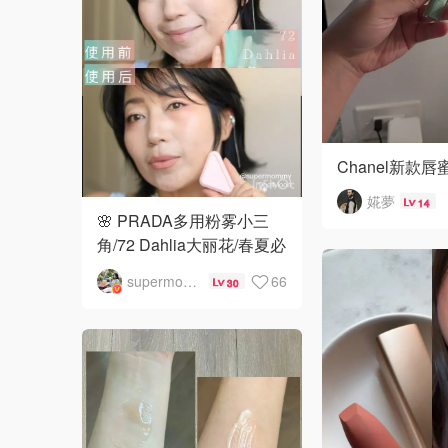
Chanel新款唇
婲夢
14
🌸 PRADA多用粉雾小三
角/72 Dahlia大丽花/春夏必
备的少女感腮红‼️
supermommy
66
30