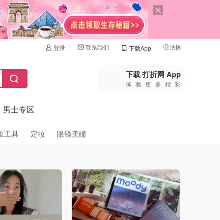
联系我们
法国
登录
下载App
🇺🇸
美国
下载 打折网 App
体验更多精彩
🇨🇳
中国
男士专区
🇨🇦
加拿大
🇬🇧
妆工具
定妆
眼镜美瞳
英国
🇩🇪
德国
🇫🇷
法国
🇮🇹
意大利
🇦🇺
澳洲