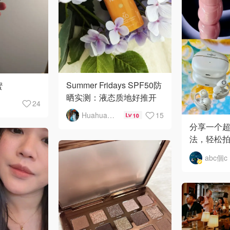
Summer Fridays SPF50防
蜜
晒实测：液态质地好推开
24
Huahua园长
15
10
分享一个
法，轻松
的大片！✅
abc個c