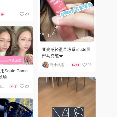
23
19
亚光感轻盈果冻系Etude唇
部马克笔💋
滺小枫雨子酱
26
19
Squid Game
t體驗
不被三宝耽误的妈
23
17