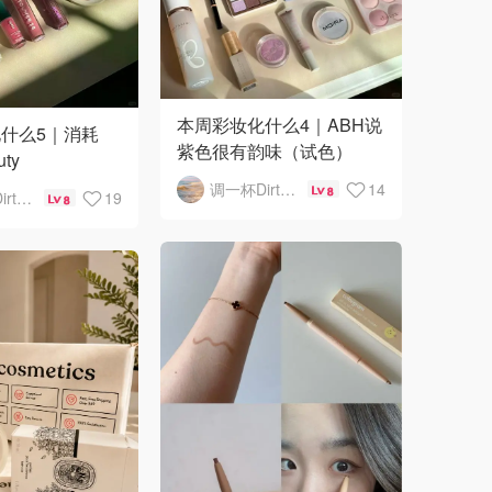
本周彩妆化什么4｜ABH说
什么5｜消耗
紫色很有韵味（试色）
uty
调一杯DirtyMartini
14
8
调一杯DirtyMartini
19
8