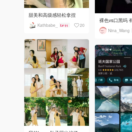
甜美和高级感轻松拿捏
裸色vs口黑吗 
Kathbabe_
20
11
Nina_Wang