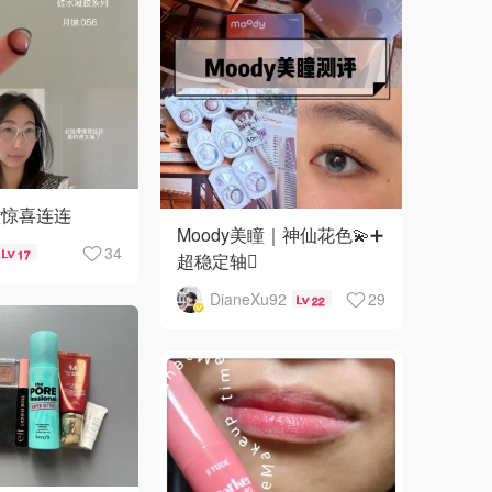
🇳🇿
新西兰
瞳惊喜连连
Moody美瞳｜神仙花色💫➕
34
17
超稳定轴🫆
DianeXu92
29
22