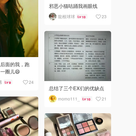
邪恶小猫咕踊我画眼线
龍根球球
23
10
机后面的我，跑
一圈儿😄
晞
24
9
总结了三个EX们的优缺点
momo111_
21
10