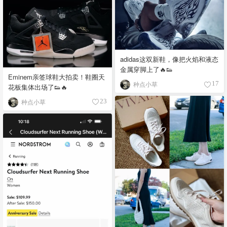
adidas这双新鞋，像把火焰和液态
金属穿脚上了🔥👟
Eminem亲签球鞋大拍卖！鞋圈天
种点小草
17
花板集体出场了👟🔥
种点小草
23