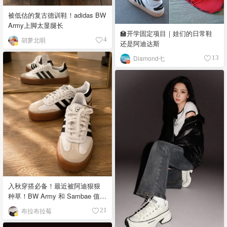
被低估的复古德训鞋！adidas BW
Army上脚太显腿长
🏫开学固定项目｜娃们的日常鞋
胡萝北唄
4
还是阿迪达斯
Diamond七
13
入秋穿搭必备！最近被阿迪狠狠
种草！BW Army 和 Sambae 值得
拥有！
布拉布拉莓
21