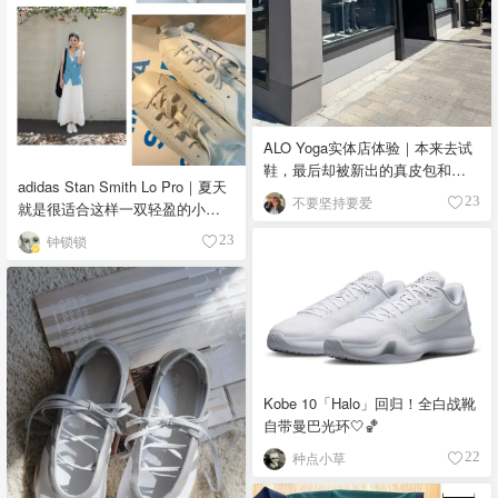
ALO Yoga实体店体验｜本来去试
鞋，最后却被新出的真皮包和
adidas Stan Smith Lo Pro｜夏天
Lifestyle系列吸引了！
不要坚持要爱
23
就是很适合这样一双轻盈的小白
鞋
钟锁锁
23
Kobe 10「Halo」回归！全白战靴
自带曼巴光环🤍🏀
种点小草
22