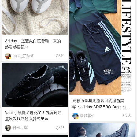
Adidas｜這雙銀白芭蕾鞋，真的
越看越喜歡✨
sasa_莎琳酱
34
硬核力量与潮流基因的撞色美
学：adidas ADIZERO Dropset
Vans小黑鞋又进化了！低调到差
Pro 解锁夏日爆棚男友力！
狐狸很忙
31
点没发现它这么贵气🖤👟
种点小草
21