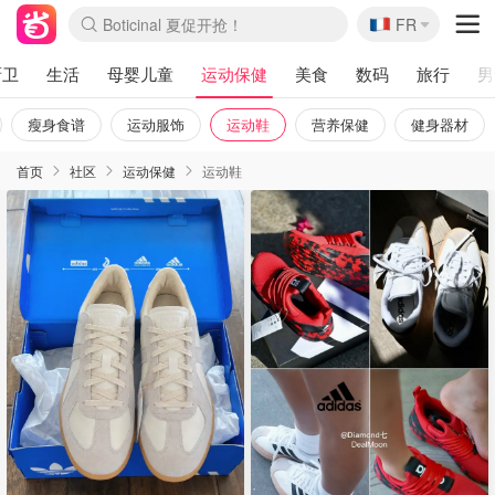
🇫🇷
4折！lulu周四疯狂上新
FR
Boticinal 夏促开抢！
还没结束！&OtherStories大促
Joybuy变相75折 随时失效
速领！Stanley独家85折
疑似霸哥！Camper额外叠85折
Zalando 奥莱闪促！每日更新
Moncler反季囤！5折起+叠9折
Coach Brooklyn仅€192
厨卫
生活
母婴儿童
运动保健
美食
数码
旅行
男
瘦身食谱
运动服饰
运动鞋
营养保健
健身器材
首页
社区
运动保健
运动鞋