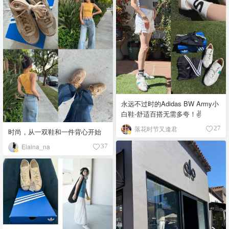
永远不过时的Adidas BW Army小
白鞋-舒适百搭无需多夸！✌️
落花时节又逢君
27
时尚，从一双鞋和一件背心开始
Elaina_na
37