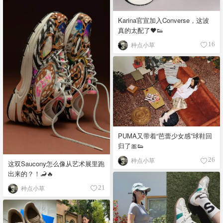
Karina官宣加入Converse，这波
真的太配了🖤👟
种点小草
16
PUMA又带着“芭蕾少女感”球鞋回
归了🎀👟
种点小草
26
这双Saucony怎么像从艺术展里跑
出来的？！🦂🔥
种点小草
21