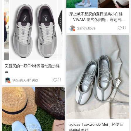
穿上就不想脱的夏日温柔小白鞋
｜VIVAIA 透气休闲鞋，通勤日常
都百搭！
SandyJlove
41
又新买的一双ON休闲运动跑步鞋
👟
快乐的天使1963
21
adidas Taekwondo Mei｜轻便百
搭的芭蕾鞋