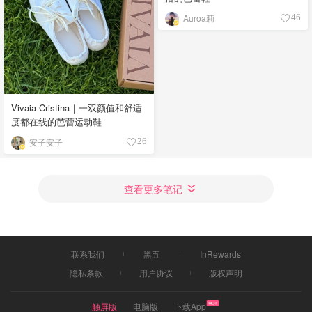
Auroa莉
46
Vivaia Cristina｜一双颜值和舒适
度都在线的芭蕾运动鞋
安子安子
26
查看更多笔记
联系我们
黑五
InRewards
隐私条款
用户协议
版权声明
触屏版
电脑版
下载App