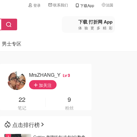
联系我们
法国
登录
下载App
🇺🇸
美国
下载 打折网 App
体验更多精彩
🇨🇳
中国
男士专区
🇨🇦
加拿大
🇬🇧
英国
🇩🇪
德国
MrsZHANG_Y
3
🇫🇷
加关注
法国
🇮🇹
22
9
意大利
笔记
粉丝
🇦🇺
澳洲
点击排行榜
🇳🇿
新西兰
Cettire 奢牌钱包/卡包2位数拿