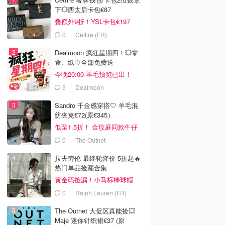
下💥西太后卡包€87
叠额外9折！YSL卡包€197
0
Cettire (FR)
Dealmoon 疯狂星期四！💥零
食、纸巾全部免费送
今晚20:00 羊毛预览已出！
5
Dealmoon
Sandro 千金感穿搭🤍 羊毛混
纺夹克€72(原€345）
低至1.5折！ 金玟庭同款牛仔
拼接夹克€144 (原€275）
0
The Outnet
拉夫劳伦 最终轮降价 5折起🔥
热门单品捡漏合集
黄金码捡漏！小马标棒球帽
€28
0
Ralph Lauren (FR)
The Outnet 大促区真能捡💥
Maje 迷你针织裙€37 (原