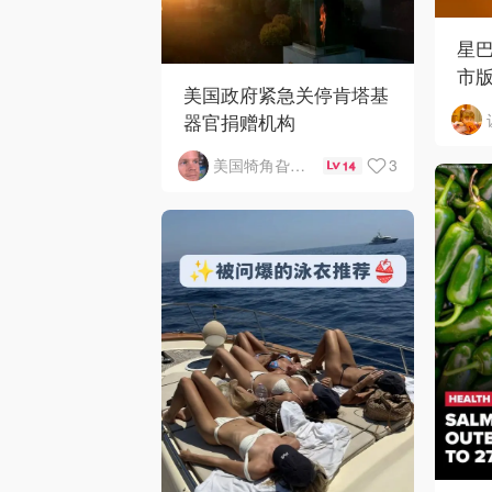
星
市
美国政府紧急关停肯塔基
器官捐赠机构
3
美国犄角旮旯新鲜事
14