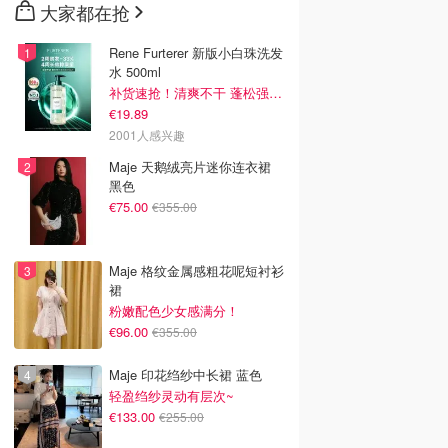
大家都在抢
Rene Furterer 新版小白珠洗发
水 500ml
补货速抢！清爽不干 蓬松强韧秀发
€19.89
2001人感兴趣
Maje 天鹅绒亮片迷你连衣裙
黑色
€75.00
€355.00
Maje 格纹金属感粗花呢短衬衫
裙
粉嫩配色少女感满分！
€96.00
€355.00
Maje 印花绉纱中长裙 蓝色
轻盈绉纱灵动有层次~
€133.00
€255.00