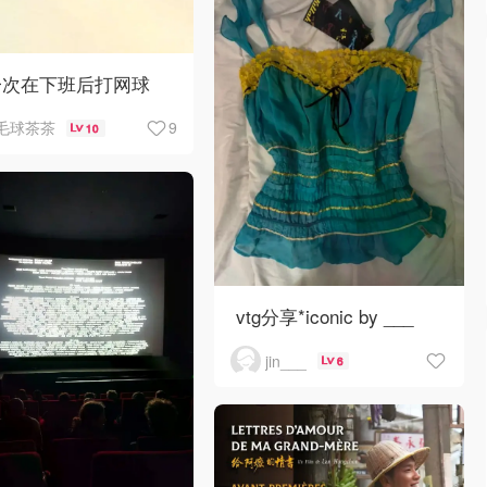
一次在下班后打网球
9
毛球茶茶
10
vtg分享*iconic by ___
jin___
6