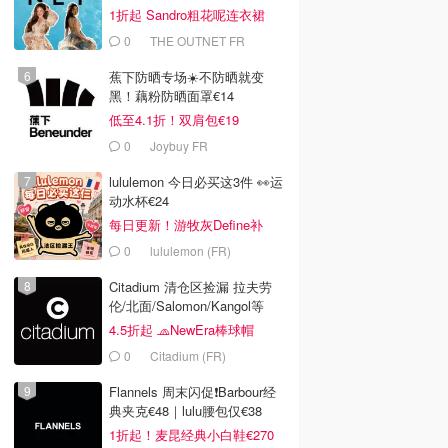
€175）
1折起 Sandro粗花呢连衣裙
€82
0
THE OUTNET FR
蕉下防晒专场☀️不防晒就变
黑！藕粉防晒面罩€14
低至4.1折！双肩包€19
0
Joybuy FR
lululemon 今日必买这3件 👀运
动水杯€24
每日更新！游牧灰Define补
货！
0
lululemon (FR)
Citadium 清仓区捡漏 拉夫劳
€5.95
€18.45
伦/北面/Salomon/Kangol等
Moly 玻尿酸面膜
TonyMoly 胶原蛋白面
TonyMoly 脚膜 50ml
4.5折起 🧢NewEra棒球帽
膜 19g
€18.2
0
Citadium (FR)
tfitters
Lookfantastic
Lookfantastic
去购买
去购买
去购买
Flannels 周末闪促❗Barbour经
典夹克€48｜lulu腰包仅€38
1折起！麦昆经典小白鞋€270