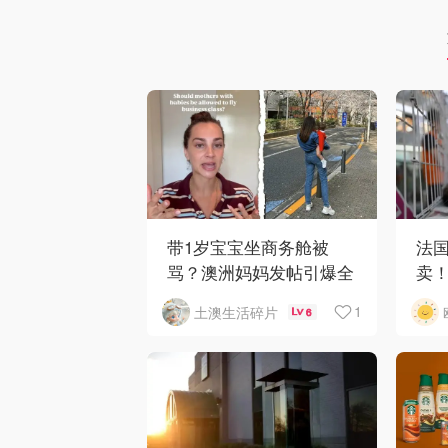
带1岁宝宝坐商务舱被
法
骂？澳洲妈妈发帖引爆全
卖
网争议
者最
1
土澳生活碎片
6