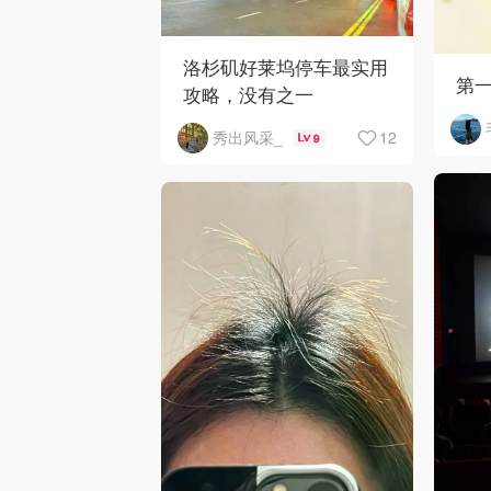
洛杉矶好莱坞停车最实用
第
攻略，没有之一
12
秀出风采_
9