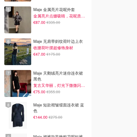
Maje 金属亮片花呢外套
金属亮片点缀吸睛，花呢质感高级又显贵
€87.00
€335.00
Maje 无肩带斜纹荷叶边上衣
收腰荷叶摆超修饰身材
€47.00
€175.00
Maje 天鹅绒亮片迷你连衣裙
黑色
复古又华丽，灯光下微微闪光~
€75.00
€355.00
Maje 短款褶皱缎面连衣裙 蓝
色
€144.00
€275.00
Maje 裙裤款装饰粗花呢短裤