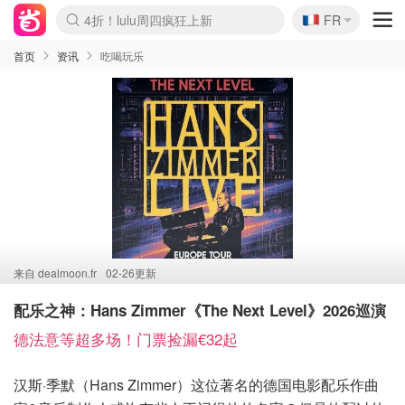
🇫🇷
4折！lulu周四疯狂上新
FR
Boticinal 夏促开抢！
还没结束！&OtherStories大促
Joybuy变相75折 随时失效
速领！Stanley独家85折
疑似霸哥！Camper额外叠85折
Zalando 奥莱闪促！每日更新
Moncler反季囤！5折起+叠9折
Coach Brooklyn仅€192
首页
资讯
吃喝玩乐
来自
dealmoon.fr
02-26更新
配乐之神：Hans Zimmer《The Next Level》2026巡演
德法意等超多场！门票捡漏€32起
汉斯·季默（Hans Zimmer）这位著名的德国电影配乐作曲