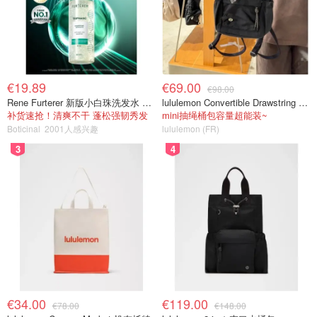
€19.89
€69.00
€98.00
Rene Furterer 新版小白珠洗发水 500ml
lululemon Convertible Drawstring Bucket Bag Mini 5L
补货速抢！清爽不干 蓬松强韧秀发
mini抽绳桶包容量超能装~
Boticinal
2001人感兴趣
lululemon (FR)
3
4
€34.00
€119.00
€78.00
€148.00