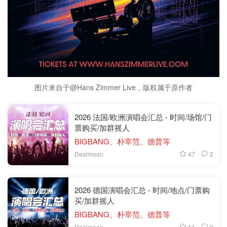
图片来自于@Hans Zimmer Live，版权属于原作者
2026 法国/欧洲演唱会汇总 - 时间/场馆/门
票购买/加群摇人
BIGBANG、朴宰范、德普等
47
2
Dealmoon
2026 德国演唱会汇总 - 时间/地点/门票购
买/加群摇人
BIGBANG、朴宰范、德普等
11
0
Dealmoon