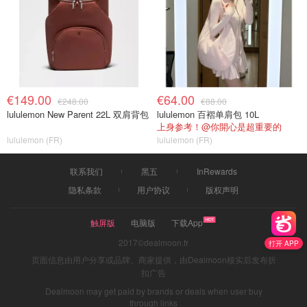
€149.00
€64.00
€248.00
€88.00
lululemon New Parent 22L 双肩背包
lululemon 百褶单肩包 10L
上身参考！@你開心是超重要的
lululemon (FR)
lululemon (FR)
联系我们
黑五
InRewards
隐私条款
用户协议
版权声明
触屏版
电脑版
下载App
2017©dealmoon.fr
打开 APP
页面信息由用户分享或品牌、商家提供，由Dealmoon核实后发布折
扣广告
Dealmoon may get paid by brands or deals when user buy
through links