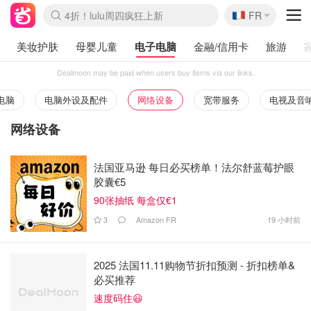
🇫🇷
4折！lulu周四疯狂上新
FR
Boticinal 夏促开抢！
还没结束！&OtherStories大促
Joybuy变相75折 随时失效
速领！Stanley独家85折
疑似霸哥！Camper额外叠85折
Zalando 奥莱闪促！每日更新
Moncler反季囤！5折起+叠9折
Coach Brooklyn仅€192
美妆护肤
母婴儿童
电子电脑
金融/信用卡
旅游
Dealmoon may be paid when users buy items via our links.
电脑
电脑外设及配件
网络设备
宽带服务
电视及音
网络设备
法国亚马逊 每日必买榜单！法尔舒蓝莓护眼
胶囊€5
90张抽纸 每盒仅€1
3
Amazon FR
19 小时前
2025 法国11.11购物节折扣预测 - 折扣榜单&
必买推荐
速度码住😃