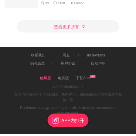
39
1138
Dealmoon
查看更多折扣
联系我们
黑五
InRewards
隐私条款
用户协议
版权声明
触屏版
电脑版
下载App
2017©dealmoon.fr
页面信息由用户分享或品牌、商家提供，由Dealmoon核实后发布折
扣广告
Dealmoon may get paid by brands or deals when user buy
through links
APP内打开