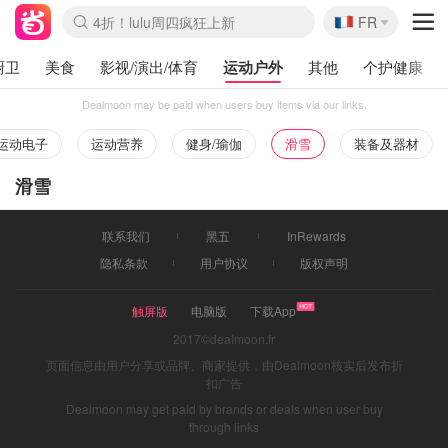
Boticinal 夏促开抢！
🇫🇷
4折！lulu周四疯狂上新
FR
还没结束！&OtherStories大促
Joybuy变相75折 随时失效
速领！Stanley独家85折
疑似霸哥！Camper额外叠85折
Zalando 奥莱闪促！每日更新
Moncler反季囤！5折起+叠9折
Coach Brooklyn仅€192
厨卫
美食
影视/演出/体育
运动户外
其他
个护健康
Dealmoon may be paid when users buy items via our links.
运动电子
运动营养
健身/瑜伽
滑雪
装备及器材
滑雪
联系我们
黑五
InRewards
隐私条款
用户协议
版权声明
触屏版
电脑版
下载App
2017©dealmoon.fr
页面信息由用户分享或品牌、商家提供，由Dealmoon核实后发布折
扣广告
Dealmoon may get paid by brands or deals when user buy
through links