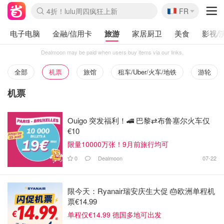
🇫🇷
4折！lulu周四疯狂上新
FR
Boticinal 夏促开抢！
还没结束！&OtherStories大促
Joybuy变相75折 随时失效
速领！Stanley独家85折
疑似霸哥！Camper额外叠85折
Zalando 奥莱闪促！每日更新
Moncler反季囤！5折起+叠9折
Coach Brooklyn仅€192
电子电脑
金融/信用卡
旅游
家居厨卫
美食
影视/
Dealmoon may be paid when users buy items via our links.
全部
机票
旅馆
租车/Uber/火车/地铁
游轮
机票
Ouigo 突发福利！🚄 巴黎⇄布鲁塞尔火车仅
€10
限量10000万张！9月前旅行均可
0
Dealmoon
07-22
限今天：Ryanair瑞安庆生大促 🎂欧洲单程机
票€14.99
单程仅€14.99 德国多地可出发