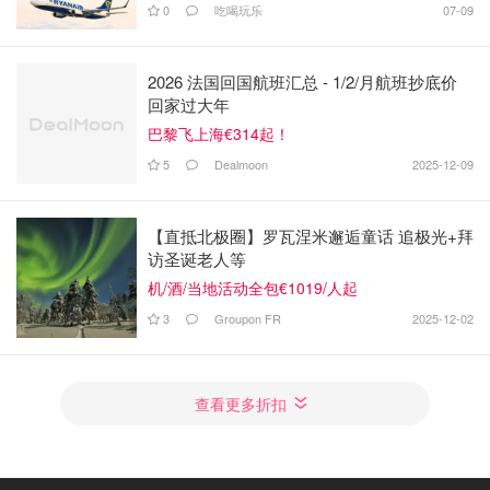
0
吃喝玩乐
07-09
2026 法国回国航班汇总 - 1/2/月航班抄底价
回家过大年
巴黎飞上海€314起！
5
Dealmoon
2025-12-09
【直抵北极圈】罗瓦涅米邂逅童话 追极光+拜
访圣诞老人等
机/酒/当地活动全包€1019/人起
3
Groupon FR
2025-12-02
查看更多折扣