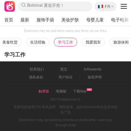
Boticinal 夏促开抢！
🇫🇷
FR
4折！lulu周四疯狂上新
还没结束！&OtherStories大促
Joybuy变相75折 随时失效
速领！Stanley独家85折
疑似霸哥！Camper额外叠85折
Zalando 奥莱闪促！每日更新
Moncler反季囤！5折起+叠9折
Coach Brooklyn仅€192
首页
最新
服饰手袋
美妆护肤
母婴儿童
电子电脑
Dealmoon may be paid when users buy items via our links.
美食吃货
生活经验
学习工作
我爱我车
旅游休闲
学习工作
联系我们
黑五
InRewards
隐私条款
用户协议
版权声明
触屏版
电脑版
下载App
2017©dealmoon.fr
页面信息由用户分享或品牌、商家提供，由Dealmoon核实后发布折
扣广告
Dealmoon may get paid by brands or deals when user buy
through links