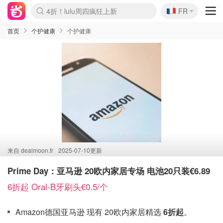
🇫🇷
4折！lulu周四疯狂上新
FR
Boticinal 夏促开抢！
还没结束！&OtherStories大促
Joybuy变相75折 随时失效
速领！Stanley独家85折
疑似霸哥！Camper额外叠85折
Zalando 奥莱闪促！每日更新
Moncler反季囤！5折起+叠9折
Coach Brooklyn仅€192
首页
个护健康
个护健康
来自
dealmoon.fr
2025-07-10更新
Prime Day：亚马逊 20欧内家居专场 电池20只装€6.89
6折起 Oral-B牙刷头€0.5/个
Amazon德国亚马逊 现有 20欧内家居精选
6折起
。