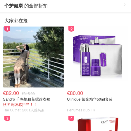
个护健康
的全部折扣
大家都在抢
1
2
€82.00
€80.00
€315.00
Sandro 千鸟格粗花呢连衣裙
Clinique 紫光精华50ml套装
秋冬高级感担当！！
The Outnet
2001人感兴趣
Perfumes club FR
3
4