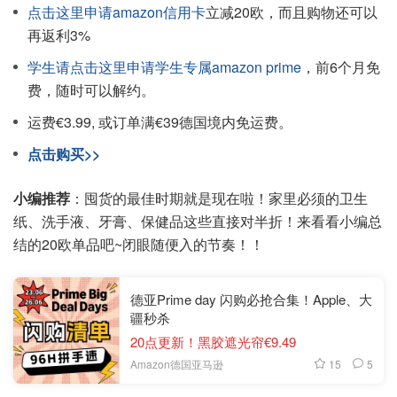
点击这里申请amazon信用卡
立减20欧，而且购物还可以
再返利3%
学生请点击这里申请学生专属amazon prime
，前6个月免
费，随时可以解约。
运费€3.99, 或订单满€39德国境内免运费。
点击购买>>
小编推荐
：囤货的最佳时期就是现在啦！家里必须的卫生
纸、洗手液、牙膏、保健品这些直接对半折！来看看小编总
结的20欧单品吧~闭眼随便入的节奏！！
德亚Prime day 闪购必抢合集！Apple、大
疆秒杀
20点更新！黑胶遮光帘€9.49
15
5
Amazon德国亚马逊