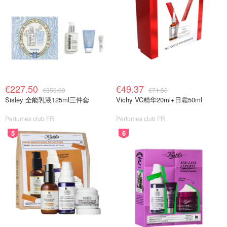
€227.50
€49.37
€356.00
€71.50
Sisley 全能乳液125ml三件套
Vichy VC精华20ml+日霜50ml
Perfumes club FR
Perfumes club FR
5
6