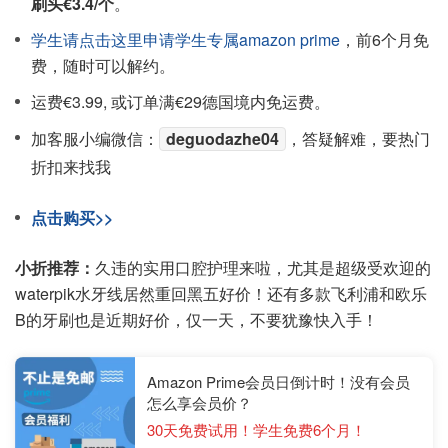
刷头€3.4/个
。
学生请点击这里申请学生专属amazon prime
，前6个月免
费，随时可以解约。
运费€3.99, 或订单满€29德国境内免运费。
加客服小编微信：
deguodazhe04
，答疑解难，要热门
折扣来找我
点击购买>>
小折推荐：
久违的实用口腔护理来啦，尤其是超级受欢迎的
waterpik水牙线居然重回黑五好价！还有多款飞利浦和欧乐
B的牙刷也是近期好价，仅一天，不要犹豫快入手！
Amazon Prime会员日倒计时！没有会员
怎么享会员价？
30天免费试用！学生免费6个月！