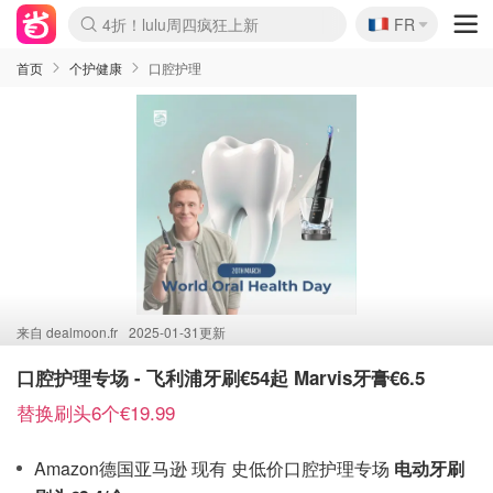
🇫🇷
4折！lulu周四疯狂上新
FR
Boticinal 夏促开抢！
还没结束！&OtherStories大促
Joybuy变相75折 随时失效
速领！Stanley独家85折
疑似霸哥！Camper额外叠85折
Zalando 奥莱闪促！每日更新
Moncler反季囤！5折起+叠9折
Coach Brooklyn仅€192
首页
个护健康
口腔护理
来自
dealmoon.fr
2025-01-31更新
口腔护理专场 - 飞利浦牙刷€54起 Marvis牙膏€6.5
替换刷头6个€19.99
Amazon德国亚马逊 现有 史低价口腔护理专场
电动牙刷