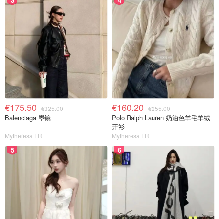
3
4
€175.50
€160.20
€325.00
€255.00
Balenciaga 墨镜
Polo Ralph Lauren 奶油色羊毛羊绒
开衫
Mytheresa FR
Mytheresa FR
5
6