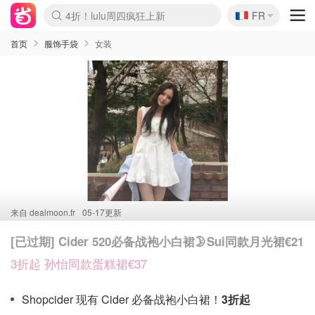
🇫🇷
4折！lulu周四疯狂上新
FR
Boticinal 夏促开抢！
还没结束！&OtherStories大促
Joybuy变相75折 随时失效
速领！Stanley独家85折
疑似霸哥！Camper额外叠85折
Zalando 奥莱闪促！每日更新
Moncler反季囤！5折起+叠9折
Coach Brooklyn仅€192
首页
服饰手袋
女装
来自
dealmoon.fr
05-17更新
[已过期] Cider 520必备战袍小白裙🌛Sui同款月光裙€21
3折起 孙怡同款蛋糕裙€37
Shopcider 现有 Cider 必备战袍小白裙！
3折起