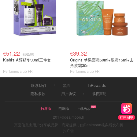
€51.22
€39.32
€62.00
Kiehl's A醇精华30ml三件套
Origins 苹果面霜50ml+眼霜15ml+去
角质霜30ml
Perfumes club FR
Perfumes club FR
联系我们
黑五
InRewards
隐私条款
用户协议
版权声明
触屏版
电脑版
下载App
2017©dealmoon.fr
打开 APP
页面信息由用户分享或品牌、商家提供，由Dealmoon核实后发布折
扣广告