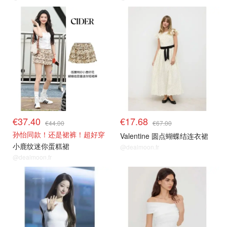
€37.40
€17.68
€44.00
€67.00
孙怡同款！还是裙裤！超好穿
Valentine 圆点蝴蝶结连衣裙
小鹿纹迷你蛋糕裙
@dealmoon.fr
@dealmoon.fr