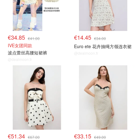
€34.85
€14.45
€41.00
€34.00
IVE女团同款
Euro ete 花卉抽绳方领连衣裙
波点蕾丝高腰短裙裤
@dealmoon.fr
@dealmoon.fr
€51.34
€33.15
€67.00
€49.00