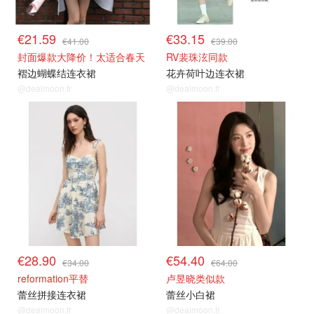
€21.59
€33.15
€41.00
€39.00
封面爆款大降价！太适合春天
RV裴珠泫同款
褶边蝴蝶结连衣裙
花卉荷叶边连衣裙
@dealmoon.fr
@dealmoon.fr
€28.90
€54.40
€34.00
€64.00
reformation平替
卢昱晓类似款
蕾丝拼接连衣裙
蕾丝小白裙
@dealmoon.fr
@dealmoon.fr