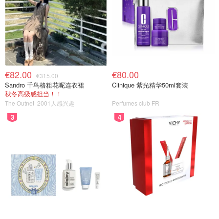
€82.00
€80.00
€315.00
Sandro 千鸟格粗花呢连衣裙
Clinique 紫光精华50ml套装
秋冬高级感担当！！
The Outnet
2001人感兴趣
Perfumes club FR
3
4