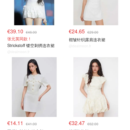
€39.10
€24.65
€46.00
€29.00
张元英同款！
褶皱针织露肩连衣裙
Strickstoff 镂空刺绣连衣裙
@dealmoon.fr
@dealmoon.fr
€14.11
€32.47
€41.00
€62.00