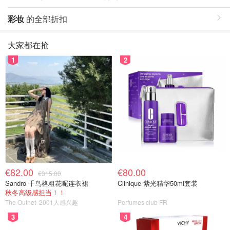
彩妆
的全部折扣
大家都在抢
1
2
€82.00
€80.00
€315.00
Sandro 千鸟格粗花呢连衣裙
Clinique 紫光精华50ml套装
秋冬高级感担当！！
The Outnet
2001人感兴趣
Perfumes club FR
3
4