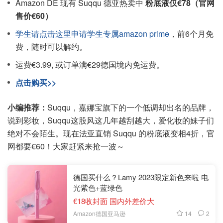
Amazon DE 现有 Suqqu 德亚热卖中
粉底液仅€78（官网
售价€60）
学生请点击这里申请学生专属amazon prime
，前6个月免
费，随时可以解约。
运费€3.99, 或订单满€29德国境内免运费。
点击购买>>
小编推荐：
Suqqu，嘉娜宝旗下的一个低调却出名的品牌，
说到彩妆，Suqqu这股风这几年越刮越大，爱化妆的妹子们
绝对不会陌生。现在法亚直销 Suqqu 的粉底液变相4折，官
网都要€60！大家赶紧来抢一波～
德国买什么？Lamy 2023限定新色来啦 电
光紫色+蓝绿色
€18收封面 国内外差价大
14
2
Amazon德国亚马逊