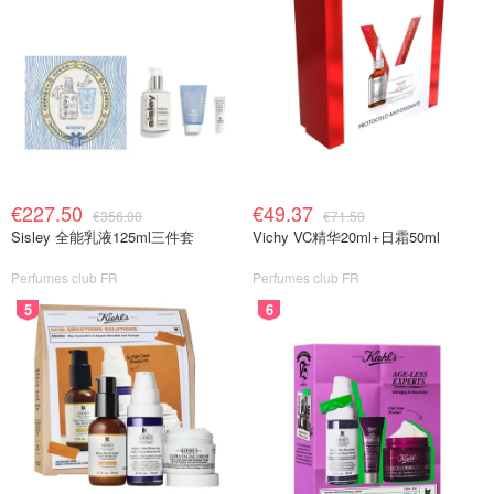
€227.50
€49.37
€356.00
€71.50
Sisley 全能乳液125ml三件套
Vichy VC精华20ml+日霜50ml
Perfumes club FR
Perfumes club FR
5
6