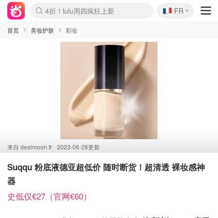
🇫🇷
4折！lulu周四疯狂上新
FR
Boticinal 夏促开抢！
还没结束！&OtherStories大促
Joybuy变相75折 随时失效
速领！Stanley独家85折
疑似霸哥！Camper额外叠85折
Zalando 奥莱闪促！每日更新
Moncler反季囤！5折起+叠9折
Coach Brooklyn仅€192
首页
美妆护肤
彩妆
来自
dealmoon.fr
2023-06-28更新
Suqqu 粉底液德亚超低价 随时断货！超清透 裸妆感神
器
史低仅€27（官网€60）