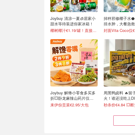
Joybuy 清凉一夏🧊居家小
掉秤邪修椰子水
甜水等待装进你家冰箱！
排水肿，大餐急救
椰树椰汁€1.19/罐！直接送到家门口
封面Vita Coco仅€
Joybuy 解馋小零食多买多
周黑鸭卤料 🔥留子圈爆
折💥卧龙麻辣山药片仅
火！谁还没吃上D
€2.47/包
来伊份贡菜€2.95/大包
秒杀价€4.84 💥