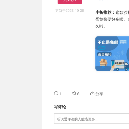
去购买
更新于2023-10-30
小折推荐：
这款沙
蛋黄酱要好多啦。
久啦。
1
6
分享
写评论