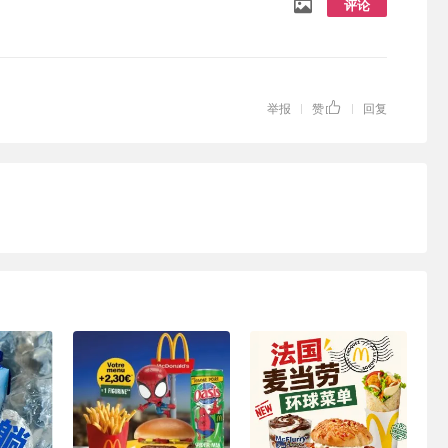
评论
举报
赞
回复
|
|