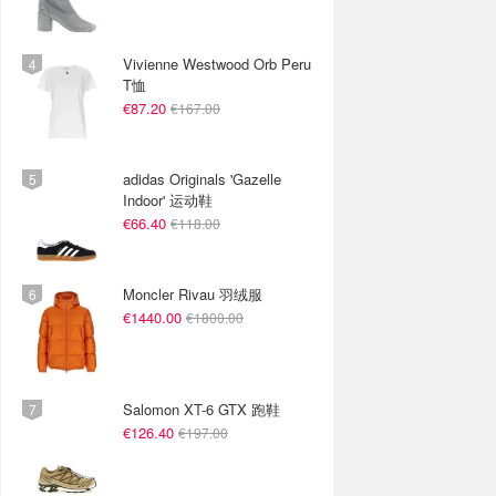
Vivienne Westwood Orb Peru
T恤
€87.20
€167.00
adidas Originals 'Gazelle
Indoor' 运动鞋
€66.40
€118.00
Moncler Rivau 羽绒服
€1440.00
€1800.00
Salomon XT-6 GTX 跑鞋
€126.40
€197.00