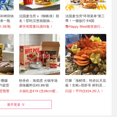
补钾排纳
法国麦当劳 x《蜘蛛侠》联
法国麦当劳“环球菜单”第三
来一瓶
名！🤯吃汉堡就能抽
季！一顿饭打卡6国
PS5？！
1.58/瓶
🎁另有限量玩偶待集！
📚Happy Meal都变旅行书了
秒杀价：海底捞 火锅专场
巴黎「海鲜塔」性价比天花
IY卤货
原味蘸料仅€0.89/袋
板！生蚝+双虾等 鲜到灵魂
出窍
断货预警
火锅礼盒€19 (含28cm鸳鸯锅)
闪促！平均仅€24.25/人！
展开更多