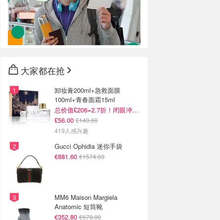
大家都在抢
卸妆膏200ml+急救面膜
100ml+青春面霜15ml
总价值£206=2.7折！闭眼冲这套！
£56.00
£140.00
419人感兴趣
Gucci Ophidia 迷你手袋
€881.60
€1574.00
MM6 Maison Margiela
Anatomic 短筒靴
€352.80
€679.00