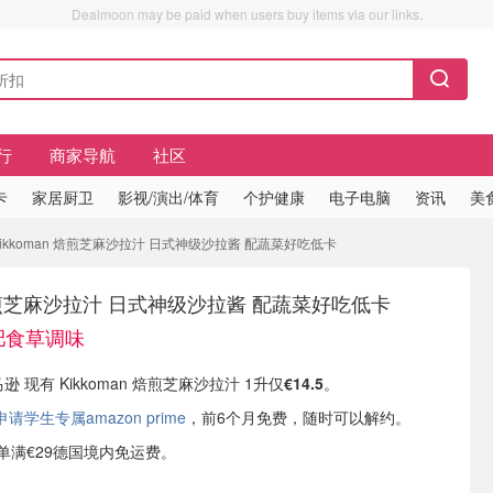
Dealmoon may be paid when users buy items via our links.
行
商家导航
社区
卡
家居厨卫
影视/演出/体育
个护健康
电子电脑
资讯
美
 Kikkoman 焙煎芝麻沙拉汁 日式神级沙拉酱 配蔬菜好吃低卡
n 焙煎芝麻沙拉汁 日式神级沙拉酱 配蔬菜好吃低卡
减肥食草调味
逊 现有 Kikkoman 焙煎芝麻沙拉汁 1升仅
€14.5
。
学生专属amazon prime
，前6个月免费，随时可以解约。
或订单满€29德国境内免运费。