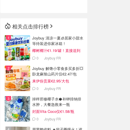
🇳🇿
新西兰
相关点击排行榜
Joybuy 清凉一夏🧊居家小甜水
等待装进你家冰箱！
椰树椰汁€1.19/罐！直接送到
家门口
0
Joybuy FR
Joybuy 解馋小零食多买多折💥
卧龙麻辣山药片仅€2.47/包
来伊份贡菜€2.95/大包
0
Joybuy FR
掉秤邪修椰子水🥥补钾排纳排
水肿，大餐急救来一瓶
封面Vita Coco仅€1.58/瓶
0
Joybuy FR
周黑鸭卤料 🔥留子圈爆火！谁