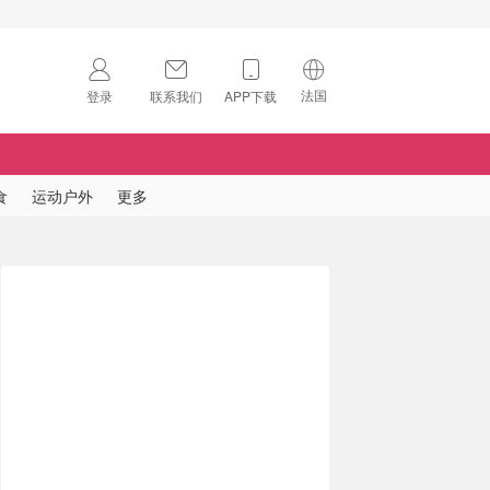
法国
登录
联系我们
APP下载
🇺🇸
美国
🇨🇳
中国
食
运动户外
更多
🇨🇦
加拿大
扫码下载 App
🇬🇧
英国
Download on the
App Store
🇩🇪
德国
Download the
Android App
🇫🇷
法国
🇮🇹
意大利
🇦🇺
澳洲