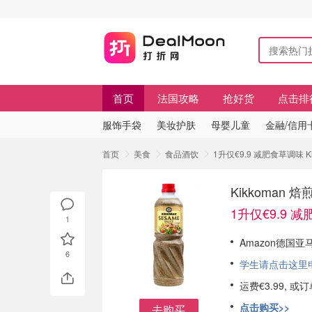
首页
法国攻略
抢好货
点击排
服饰手袋
美妆护肤
母婴儿童
金融/信用
首页
美食
食品酒饮
1升仅€9.9 减肥食草调味
Kikkoma
1升仅€9.9 
1
Amazon德国亚马
6
学生请点击这里申请
运费€3.99, 
点击购买>>
去购买