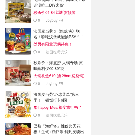
还没吃上DIY卤货
秒杀价€4.84 💥断货预警
0
Joybuy FR
法国麦当劳 x《蜘蛛侠》联
名！🤯吃汉堡就能抽PS5？！
🎁另有限量玩偶待集！
0
法国吃喝玩乐
秒杀价：海底捞 火锅专场 原
味蘸料仅€0.89/袋
火锅礼盒€19 (含28cm鸳鸯锅)
0
Joybuy FR
法国麦当劳“环球菜单”第三
季！一顿饭打卡6国
📚Happy Meal都变旅行书了
0
法国吃喝玩乐
巴黎「海鲜塔」性价比天花
板！生蚝+双虾等 鲜到灵魂出