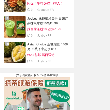
窍
闪促！平均仅€24.25/人！
0
Groupon FR
Joybuy 抹茶脑袋集合 日东红
茶抹茶拿铁10条€6.99
抹圆抹茶粉100g仅€1.99
0
Joybuy FR
Asian Choice 金枕榴莲 1400
克 比线下中超便宜！
€56+包邮 隔日送达！
0
Joybuy FR
探亲访友签证保险 拒签全额退款