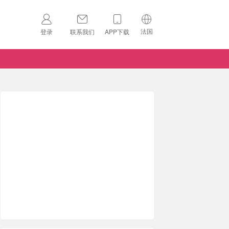
法国
登录
联系我们
APP下载
🇺🇸
美国
🇨🇳
中国
🇨🇦
加拿大
扫码下载 App
🇬🇧
英国
Download on the
App Store
🇩🇪
德国
Download the
Android App
🇫🇷
法国
🇮🇹
意大利
🇦🇺
澳洲