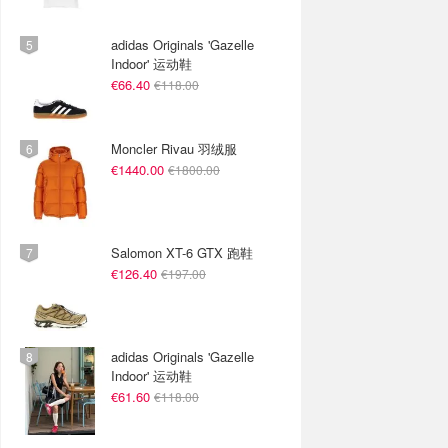
adidas Originals 'Gazelle
Indoor' 运动鞋
€66.40
€118.00
Moncler Rivau 羽绒服
€1440.00
€1800.00
Salomon XT-6 GTX 跑鞋
€126.40
€197.00
adidas Originals 'Gazelle
Indoor' 运动鞋
€61.60
€118.00