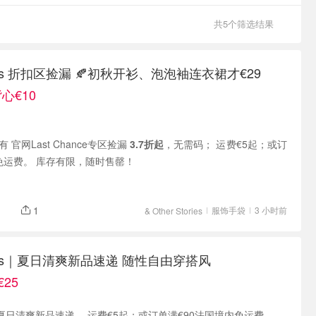
共5个筛选结果
tories 折扣区捡漏 🍂初秋开衫、泡泡袖连衣裙才€29
心€10
es 现有 官网Last Chance专区捡漏
3.7折起
，无需码； 运费€5起；或订
免运费。 库存有限，随时售罄！
1
服饰手袋
3 小时前
& Other Stories
tories｜夏日清爽新品速递 随性自由穿搭风
25
ories｜夏日清爽新品速递。 运费€5起；或订单满€90法国境内免运费。