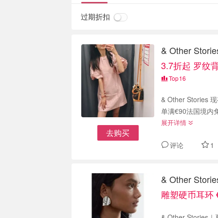
过期折扣
& Other S
3.7折起 罗纹背
Top
16
& Other Stori
单满€90法国境内
展开详情
去购买
评论
1
& Other S
雕塑硬币耳环 €
& Other St