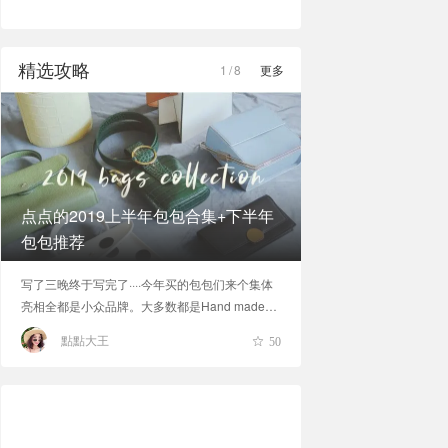
精选攻略
1
/
8
更多
点点的2019上半年包包合集+下半年
包包推荐
写了三晚终于写完了····今年买的包包们来个集体
亮相全都是小众品牌。大多数都是Hand made！
我几乎不买大牌包的，家里超过一千刀的包也只
點點大王
50
有一个Chole而已。我现在更喜欢尝试一些设计
独特的小众品牌，等以后再买那些经典包包也不
迟哈哈，毕竟