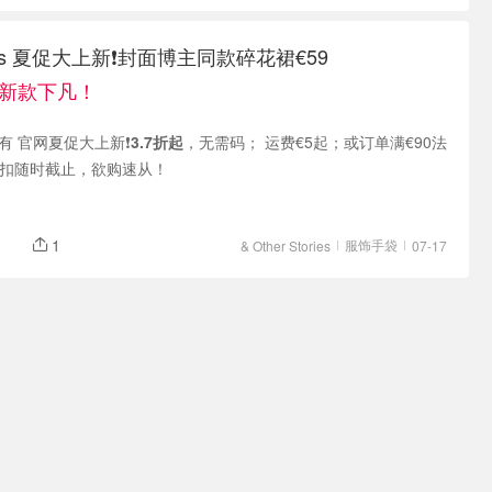
tories 夏促大上新❗️封面博主同款碎花裙€59
批新款下凡！
es 现有 官网夏促大上新❗️
3.7折起
，无需码； 运费€5起；或订单满€90法
折扣随时截止，欲购速从！
1
服饰手袋
& Other Stories
07-17