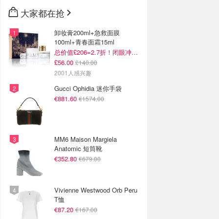
🇳🇿
新西兰
大家都在抢
卸妆膏200ml+急救面膜
100ml+青春面霜15ml
总价值£206=2.7折！闭眼冲这套！
£56.00
£140.00
2001人感兴趣
Gucci Ophidia 迷你手袋
€881.60
€1574.00
MM6 Maison Margiela
Anatomic 短筒靴
€352.80
€679.00
Vivienne Westwood Orb Peru
T恤
€87.20
€167.00