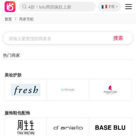
🇫🇷
4折！lulu周四疯狂上新
FR
Boticinal 夏促开抢！
还没结束！&OtherStories大促
Joybuy变相75折 随时失效
速领！Stanley独家85折
疑似霸哥！Camper额外叠85折
Zalando 奥莱闪促！每日更新
Moncler反季囤！5折起+叠9折
Coach Brooklyn仅€192
首页
商家导航
热门商家
美妆护肤
服饰鞋包配饰