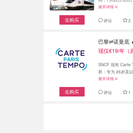
展开详情
去购买
评论
2
巴黎⇌诺曼底 
现仅€19/年（
SNCF 现有 Carte
群：专为 26岁及
展开详情
去购买
评论
1