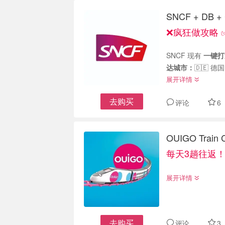
SNCF + D
❌疯狂做攻略 
SNCF 现有
一键打
达城市：
🇩🇪 
展开详情
去购买
评论
6
OUIGO Tra
每天3趟往返！
展开详情
去购买
评论
3