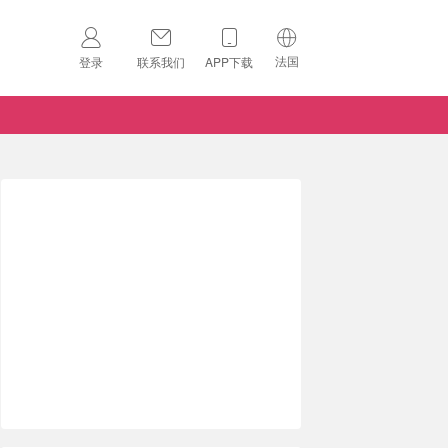
法国
登录
联系我们
APP下载
🇺🇸
美国
🇨🇳
中国
🇨🇦
加拿大
扫码下载 App
🇬🇧
英国
Download on the
App Store
🇩🇪
德国
Download the
Android App
🇫🇷
法国
🇮🇹
意大利
🇦🇺
澳洲