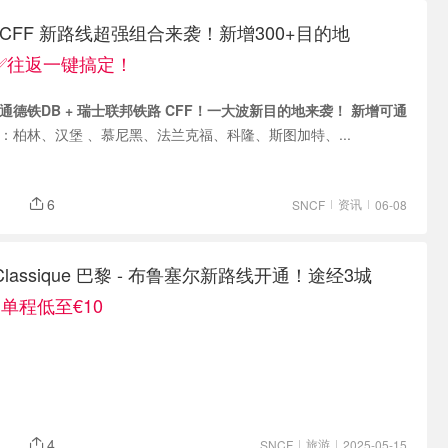
B + CFF 新路线超强组合来袭！新增300+目的地
✅往返一键搞定！
通德铁DB + 瑞士联邦铁路 CFF！一大波新目的地来袭！
新增可通
德国：柏林、汉堡 、慕尼黑、法兰克福、科隆、斯图加特、...
6
资讯
SNCF
06-08
in Classique 巴黎 - 布鲁塞尔新路线开通！途经3城
单程低至€10
4
旅游
SNCF
2025-05-15