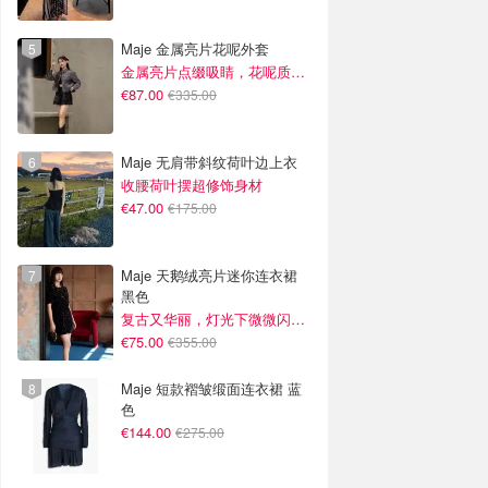
Maje 金属亮片花呢外套
金属亮片点缀吸睛，花呢质感高级又显贵
€87.00
€335.00
Maje 无肩带斜纹荷叶边上衣
收腰荷叶摆超修饰身材
€47.00
€175.00
Maje 天鹅绒亮片迷你连衣裙
黑色
复古又华丽，灯光下微微闪光~
€75.00
€355.00
Maje 短款褶皱缎面连衣裙 蓝
色
€144.00
€275.00