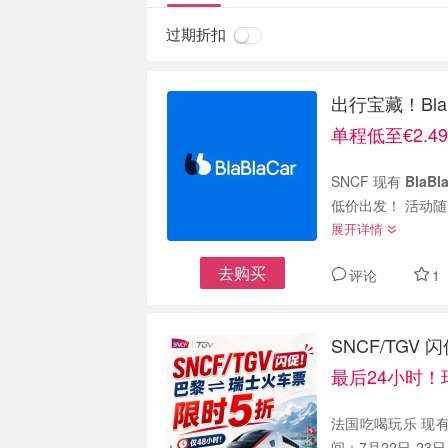
过期折扣
出行宝藏！Bl
单程低至€2.
SNCF 现有
BlaB
低价出发！ 活动随
展开详情
去购买
评论
1
SNCF/TG
最后24小时
法国吃喝玩乐 现有
间：7月22日-23日