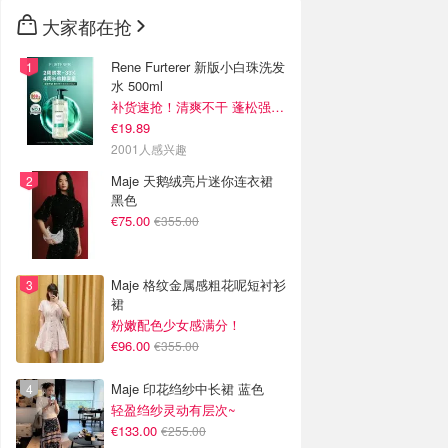
🇳🇿
新西兰
大家都在抢
Rene Furterer 新版小白珠洗发
水 500ml
补货速抢！清爽不干 蓬松强韧秀发
€19.89
2001人感兴趣
Maje 天鹅绒亮片迷你连衣裙
黑色
€75.00
€355.00
Maje 格纹金属感粗花呢短衬衫
裙
粉嫩配色少女感满分！
€96.00
€355.00
Maje 印花绉纱中长裙 蓝色
轻盈绉纱灵动有层次~
€133.00
€255.00