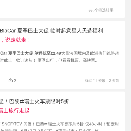
共5个筛选结果
aBlaCar 夏季巴士大促 临时起意星人天选福利
49，说走就走！
laCar 夏季巴士大促 单程低至€2.49
大量法国境内及欧洲热门线路超
时截止，欲订速从！ 夏季出行，但看看机票、高铁票...
2
资讯
2 天前
SNCF
V 闪促！巴黎⇄瑞士火车票限时5折
！瑞士旅行走起
 SNCF/TGV 闪促！巴黎⇄瑞士火车票限时5折 仅48小时！预定时
 旅行时间：8月17日-9月27日 📍覆盖城市：日内瓦、洛...