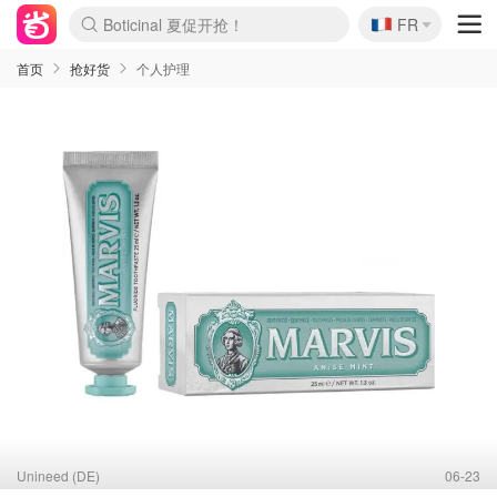
🇫🇷
Boticinal 夏促开抢！
FR
4折！lulu周四疯狂上新
还没结束！&OtherStories大促
Joybuy变相75折 随时失效
速领！Stanley独家85折
疑似霸哥！Camper额外叠85折
Zalando 奥莱闪促！每日更新
Moncler反季囤！5折起+叠9折
Coach Brooklyn仅€192
首页
抢好货
个人护理
Unineed (DE)
06-23