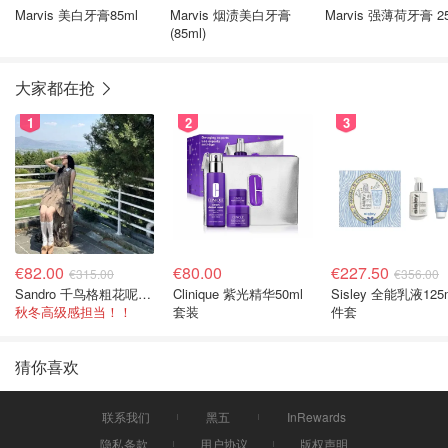
Marvis 美白牙膏85ml
Marvis 烟渍美白牙膏
Marvis 强薄荷牙膏 2
(85ml)
大家都在抢
1
2
3
€82.00
€80.00
€227.50
€315.00
€356.00
Sandro 千鸟格粗花呢连衣裙
Clinique 紫光精华50ml
Sisley 全能乳液125
秋冬高级感担当！！
套装
件套
猜你喜欢
联系我们
黑五
InRewards
隐私条款
用户协议
版权声明