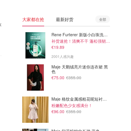
大家都在抢
最新好货
全部
享
Rene Furterer 新版小白珠洗发水 500ml
补货速抢！清爽不干 蓬松强韧秀发
€19.89
2001人感兴趣
Maje 天鹅绒亮片迷你连衣裙 黑
色
€75.00
€355.00
Maje 格纹金属感粗花呢短衬衫裙
粉嫩配色少女感满分！
€96.00
€355.00