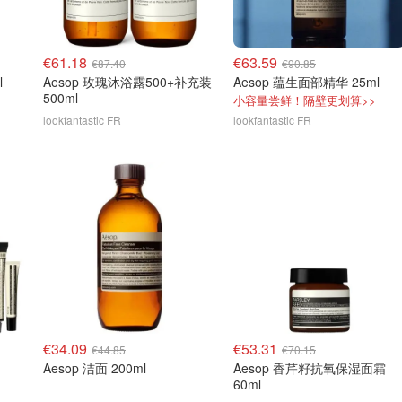
€61.18
€63.59
€87.40
€90.85
l
Aesop 玫瑰沐浴露500+补充装
Aesop 蕴生面部精华 25ml
500ml
小容量尝鲜！隔壁更划算>>
lookfantastic FR
lookfantastic FR
€34.09
€53.31
€44.85
€70.15
Aesop 洁面 200ml
Aesop 香芹籽抗氧保湿面霜
60ml