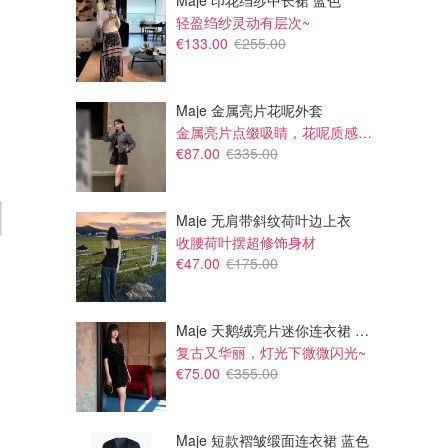
Maje 印花绉纱中长裙 蓝色
轻盈绉纱灵动有层次~
€133.00
€255.00
Maje 金属亮片花呢外套
金属亮片点缀吸睛，花呢质感高级又显贵
€87.00
€335.00
Maje 无肩带斜纹荷叶边上衣
收腰荷叶摆超修饰身材
€22.54
€117.30
€32.20
€47.00
€175.00
Aesop Reverence 护手霜 75ml
Aesop 赋活 身体护理全家桶
难得补货！ 木质调+一丢丢烟熏
lookfantastic FR
lookfantastic FR
Maje 天鹅绒亮片迷你连衣裙 黑色
复古又华丽，灯光下微微闪光~
€75.00
€355.00
Maje 短款褶皱缎面连衣裙 蓝色