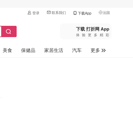
联系我们
法国
登录
下载App
🇺🇸
美国
下载 打折网 App
体验更多精彩
🇨🇳
中国
美食
保健品
家居生活
汽车
更多
🇨🇦
加拿大
🇬🇧
家电数码
英国
母婴玩具
🇩🇪
德国
旅游
🇫🇷
法国
🇮🇹
意大利
🇦🇺
澳洲
🇳🇿
新西兰