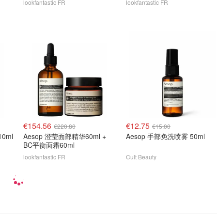
lookfantastic FR
lookfantastic FR
€154.56
€12.75
€220.80
€15.00
0ml
Aesop 澄莹面部精华60ml +
Aesop 手部免洗喷雾 50ml
BC平衡面霜60ml
lookfantastic FR
Cult Beauty