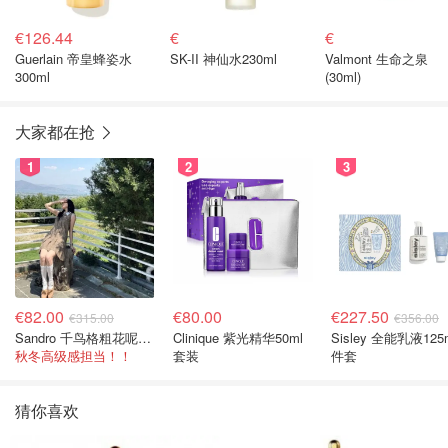
€126.44
€
€
Guerlain 帝皇蜂姿水
SK-II 神仙水230ml
Valmont 生命之泉
300ml
(30ml)
大家都在抢
1
2
3
€82.00
€80.00
€227.50
€315.00
€356.00
Sandro 千鸟格粗花呢连衣裙
Clinique 紫光精华50ml
Sisley 全能乳液125
秋冬高级感担当！！
套装
件套
猜你喜欢