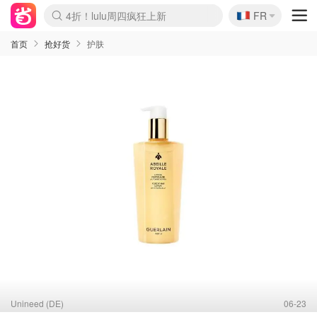
🇫🇷
4折！lulu周四疯狂上新
FR
Boticinal 夏促开抢！
还没结束！&OtherStories大促
Joybuy变相75折 随时失效
速领！Stanley独家85折
疑似霸哥！Camper额外叠85折
Zalando 奥莱闪促！每日更新
Moncler反季囤！5折起+叠9折
Coach Brooklyn仅€192
首页
抢好货
护肤
Unineed (DE)
06-23