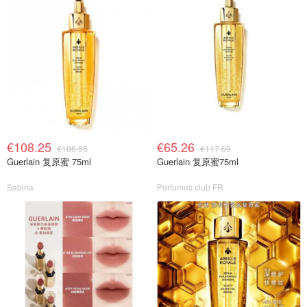
€108.25
€65.26
€186.95
€117.69
Guerlain 复原蜜 75ml
Guerlain 复原蜜75ml
Sabina
Perfumes club FR