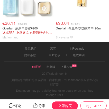
€36.11
€90.04
€53.10
€94.59
Guerlain 亲亲丰唇蜜#200
Guerlain 帝皇蜂姿双效精华 20ml
冰感配方 上唇微凉 色银河碎钻色细闪！
Marionnaud
Stylevana FR
联系我们
黑五
InRewards
隐私条款
用户协议
版权声明
触屏版
电脑版
下载App
2017©dealmoon.fr
页面信息由用户分享或品牌、商家提供，由Dealmoon核实后发布折
扣广告
Dealmoon may get paid by brands or deals when user buy
through links
立即购买
评论
分享
打开 APP