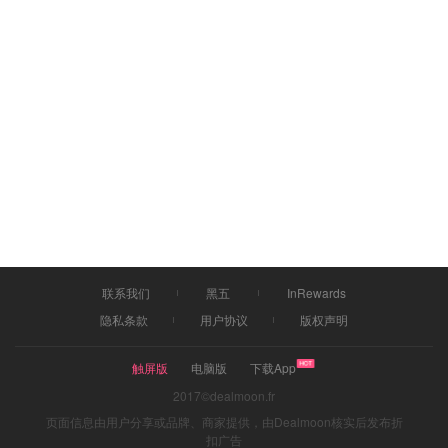
联系我们
黑五
InRewards
隐私条款
用户协议
版权声明
触屏版
电脑版
下载App
2017©dealmoon.fr
页面信息由用户分享或品牌、商家提供，由Dealmoon核实后发布折
扣广告