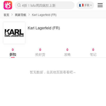
🇫🇷
4折！lulu周四疯狂上新
FR
Boticinal 夏促开抢！
还没结束！&OtherStories大促
Joybuy变相75折 随时失效
速领！Stanley独家85折
疑似霸哥！Camper额外叠85折
Zalando 奥莱闪促！每日更新
Moncler反季囤！5折起+叠9折
Coach Brooklyn仅€192
首页
商家导航
Karl Lagerfeld (FR)
Karl Lagerfeld (FR)
0
0
0
0
折扣
抢好货
攻略
笔记
暂无数据，去其他页面看看吧～