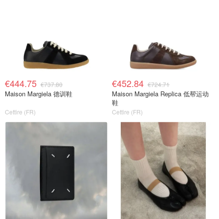
€444.75
€452.84
€737.80
€724.71
Maison Margiela 德训鞋
Maison Margiela Replica 低帮运动
鞋
Cettire (FR)
Cettire (FR)