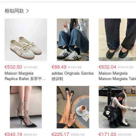
相似同款
€532.50
€88.49
€632.04
€710.00
€141.62
€1011.50
Maison Margiela
adidas Originals Samba
Maison Margiela
Replica Ballet 系带平底
德训鞋
Maison Margiela Tab
鞋 羔羊皮 米色
蕾平底鞋
€540.19
€225.17
€171.03
€600.21
€250.19
€510.00