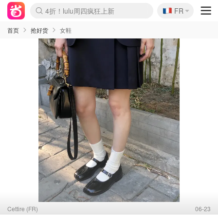
🇫🇷
4折！lulu周四疯狂上新
FR
Boticinal 夏促开抢！
还没结束！&OtherStories大促
Joybuy变相75折 随时失效
速领！Stanley独家85折
疑似霸哥！Camper额外叠85折
Zalando 奥莱闪促！每日更新
Moncler反季囤！5折起+叠9折
Coach Brooklyn仅€192
首页
抢好货
女鞋
Cettire (FR)
06-23