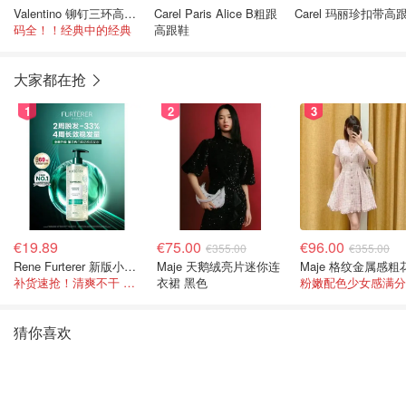
Valentino 铆钉三环高跟鞋
Carel Paris Alice B粗跟
Carel 玛丽珍扣带高
码全！！经典中的经典
高跟鞋
大家都在抢
1
2
3
€19.89
€75.00
€96.00
€355.00
€355.00
Rene Furterer 新版小白珠洗发水 500ml
Maje 天鹅绒亮片迷你连
补货速抢！清爽不干 蓬松强韧秀发
衣裙 黑色
粉嫩配色少女感满分
猜你喜欢