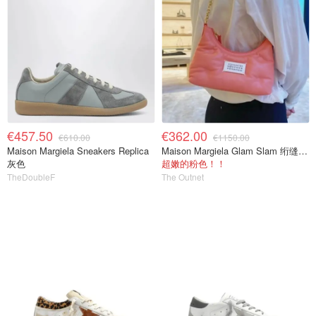
€457.50
€362.00
€610.00
€1150.00
Maison Margiela Sneakers Replica
Maison Margiela Glam Slam 绗缝皮革单肩包 粉色
灰色
超嫩的粉色！！
TheDoubleF
The Outnet