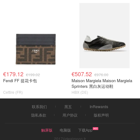
€179.12
€507.52
€199.02
€976.00
Fendi FF 提花卡包
Maison Margiela Maison Margiela
Sprinters 黑白灰运动鞋
Cettire (FR)
HBX (DE)
联系我们
黑五
InRewards
隐私条款
用户协议
版权声明
触屏版
电脑版
下载App
2017©dealmoon.fr