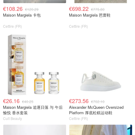
€108.26
€698.22
€120.29
€775.80
Maison Margiela 卡包
Maison Margiela 芭蕾鞋
Cettire (FR)
Cettire (FR)
€26.16
€273.56
€40.25
€702.10
Maison Margiela 追逐日落 与 午后
Alexander McQueen Oversized
愉悦 香水套装
Platform 厚底松糕运动鞋
Cult Beauty
Cettire (FR)