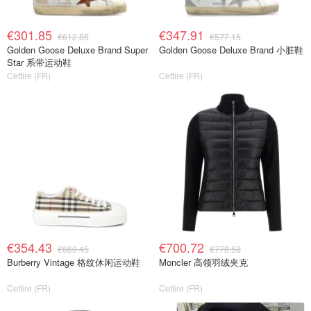
€301.85
€347.91
€612.85
€577.15
Golden Goose Deluxe Brand Super
Golden Goose Deluxe Brand 小脏鞋
Star 系带运动鞋
Cettire (FR)
Cettire (FR)
€354.43
€700.72
€660.45
€778.58
Burberry Vintage 格纹休闲运动鞋
Moncler 高领羽绒夹克
Cettire (FR)
Cettire (FR)