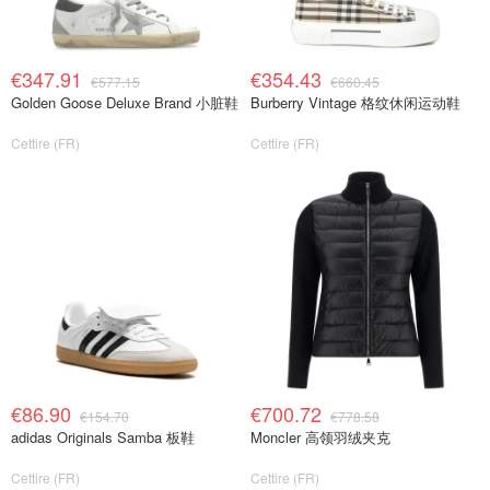
€347.91
€354.43
€577.15
€660.45
Golden Goose Deluxe Brand 小脏鞋
Burberry Vintage 格纹休闲运动鞋
Cettire (FR)
Cettire (FR)
€86.90
€700.72
€154.70
€778.58
adidas Originals Samba 板鞋
Moncler 高领羽绒夹克
Cettire (FR)
Cettire (FR)