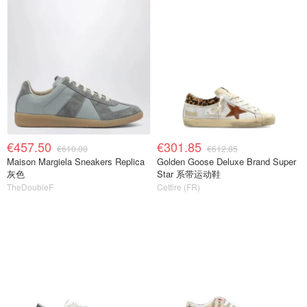
€457.50
€301.85
€610.00
€612.85
Maison Margiela Sneakers Replica
Golden Goose Deluxe Brand Super
灰色
Star 系带运动鞋
TheDoubleF
Cettire (FR)