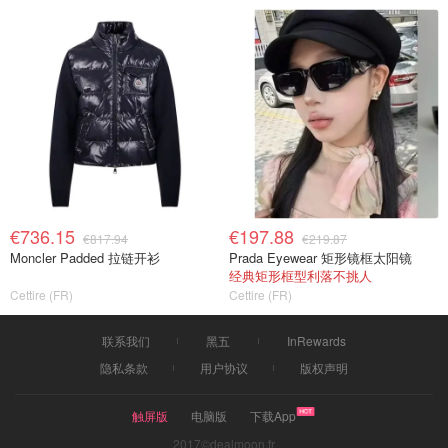
€736.15
€197.88
€817.94
€219.87
Moncler Padded 拉链开衫
Prada Eyewear 矩形镜框太阳镜
经典矩形框型利落不挑人
Cettire (FR)
Cettire (FR)
联系我们
黑五
InRewards
隐私条款
用户协议
版权声明
触屏版
电脑版
下载App
2017©dealmoon.fr