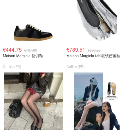
€444.75
€789.51
€737.80
€877.23
Maison Margiela 德训鞋
Maison Margiela tabi破镜芭蕾鞋
Cettire (FR)
Cettire (FR)