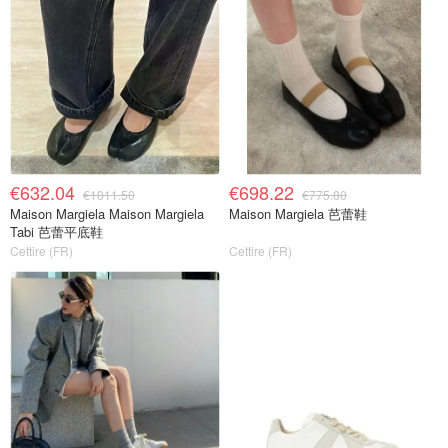
€632.04
€698.22
€1011.50
€775.80
Maison Margiela Maison Margiela
Maison Margiela 芭蕾鞋
Tabi 芭蕾平底鞋
Cettire (FR)
Cettire (FR)