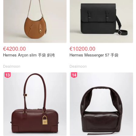
€4200.00
€10200.00
Hermes Arçon slim 手袋 斜挎
Hermes Messenger 57 手袋
Dealmoon
Dealmoon
13
14