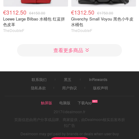
€3112.50
€1312.50
€4150.00
€1750.00
Loewe Large Bilbao 水桶包 红蓝拼
Givenchy Small Voyou 黑色小牛皮
色皮革
水桶包
TheDoubleF
TheDoubleF
查看更多商品
联系我们
黑五
InRewards
隐私条款
用户协议
版权声明
触屏版
电脑版
下载App
2017©dealmoon.fr
页面信息由用户分享或品牌、商家提供，由Dealmoon核实后发布折
扣广告
Dealmoon may get paid by brands or deals when user buy
through links