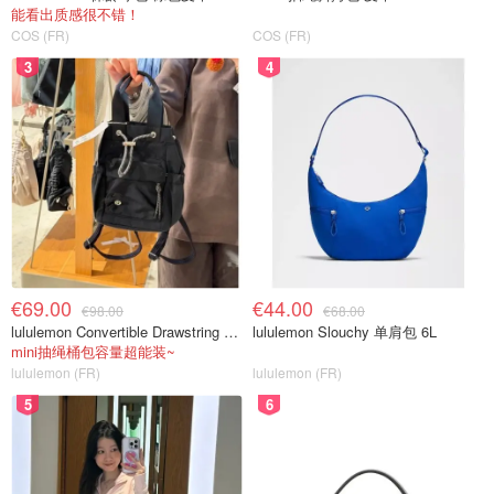
能看出质感很不错！
COS (FR)
COS (FR)
3
4
€69.00
€44.00
€98.00
€68.00
lululemon Convertible Drawstring Bucket Bag Mini 5L
lululemon Slouchy 单肩包 6L
mini抽绳桶包容量超能装~
lululemon (FR)
lululemon (FR)
5
6