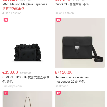
MM6 Maison Margiela Japanese Small 单肩包
Gucci GG 圆柱肩带 小号
超有型的三角包
Julian Fashion
Julian Fashion
9
10
€330.00
€7150.00
€660.00
SIMONE ROCHA 枕套式蕾丝手拿
Hermes Sac à dépêches
包 黑色
messenger 29 斜挎包
Printemps.com
Dealmoon
11
12