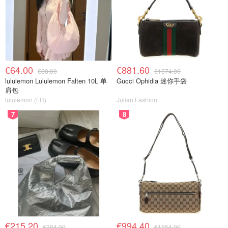
€64.00
€881.60
€88.00
€1574.00
lululemon Lululemon Falten 10L 单
Gucci Ophidia 迷你手袋
肩包
lululemon (FR)
Julian Fashion
7
8
€215.20
€994.40
€384.00
€1554.00