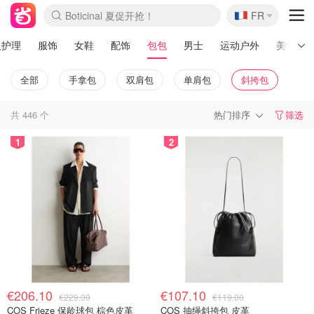
🇫🇷
Boticinal 夏促开抢！
FR
4折！lulu周四疯狂上新
还没结束！&OtherStories大促
Joybuy变相75折 随时失效
速领！Stanley独家85折
疑似霸哥！Camper额外叠85折
Zalando 奥莱闪促！每日更新
Moncler反季囤！5折起+叠9折
Coach Brooklyn仅€192
人护理
服饰
女鞋
配饰
包包
男士
运动户外
美食
全部
手拿包
双肩包
单肩包
斜挎包
共
446
个
热门排序
筛选
1
2
€206.10
€107.10
€229.00
€119.00
COS Frieze 保龄球包 棕色皮革
COS 抽绳斜挎包 皮革