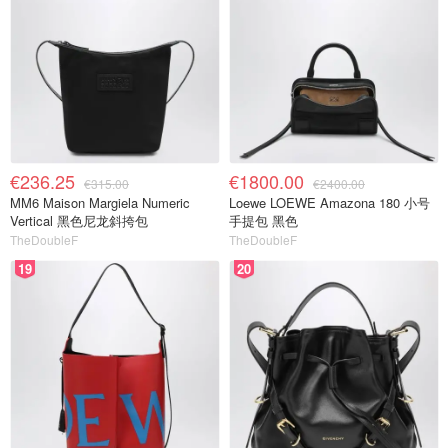
€236.25
€1800.00
€315.00
€2400.00
MM6 Maison Margiela Numeric
Loewe LOEWE Amazona 180 小号
Vertical 黑色尼龙斜挎包
手提包 黑色
TheDoubleF
TheDoubleF
19
20