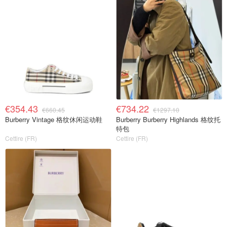
€354.43
€734.22
€660.45
€1297.10
Burberry Vintage 格纹休闲运动鞋
Burberry Burberry Highlands 格纹托
特包
Cettire (FR)
Cettire (FR)