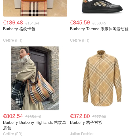
€136.48
€345.59
€151.64
€660.45
Burberry 格纹卡包
Burberry Terrace 系带休闲运动鞋
Cettire (FR)
Cettire (FR)
€802.54
€372.80
€1654.10
€777.00
Burberry Burberry Highlands 格纹单
Burberry 格子衬衫
肩包
Cettire (FR)
Julian Fashion