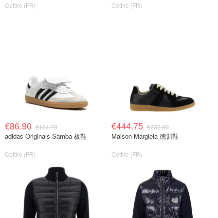
Cettire (FR)
Cettire (FR)
€86.90
€444.75
€154.70
€737.80
adidas Originals Samba 板鞋
Maison Margiela 德训鞋
Cettire (FR)
Cettire (FR)