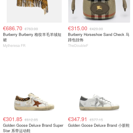
€686.70
€315.00
€763.00
€420.00
Burberry Burberry 格纹羊毛羊绒短
Burberry Horseshoe Sand Check 马
裙
蹄包挂饰
Mytheresa FR
TheDoubleF
€301.85
€347.91
€612.85
€577.15
Golden Goose Deluxe Brand Super
Golden Goose Deluxe Brand 小脏鞋
Star 系带运动鞋