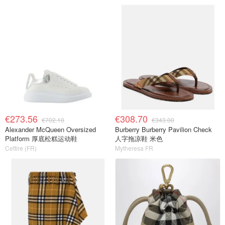
€273.56
€308.70
€702.10
€343.00
Alexander McQueen Oversized
Burberry Burberry Pavilion Check
Platform 厚底松糕运动鞋
人字拖凉鞋 米色
Cettire (FR)
Mytheresa FR