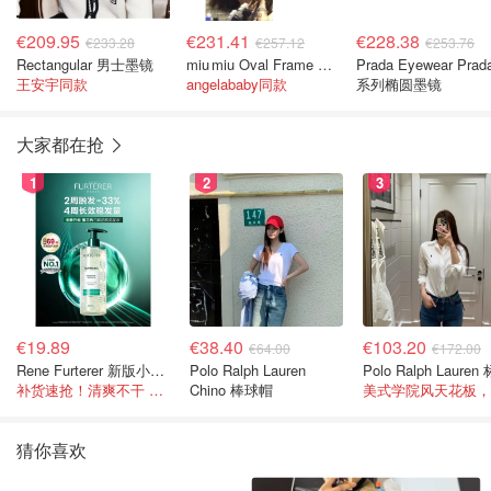
€209.95
€231.41
€228.38
€233.28
€257.12
€253.76
Rectangular 男士墨镜
miu miu Oval Frame 椭圆墨镜
Prada Eyewear Prad
王安宇同款
angelababy同款
系列椭圆墨镜
大家都在抢
1
2
3
€19.89
€38.40
€103.20
€64.00
€172.00
Rene Furterer 新版小白珠洗发水 500ml
Polo Ralph Lauren
补货速抢！清爽不干 蓬松强韧秀发
Chino 棒球帽
猜你喜欢