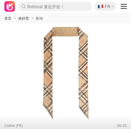
🇫🇷
4折！lulu周四疯狂上新
FR
Boticinal 夏促开抢！
还没结束！&OtherStories大促
Joybuy变相75折 随时失效
速领！Stanley独家85折
疑似霸哥！Camper额外叠85折
Zalando 奥莱闪促！每日更新
Moncler反季囤！5折起+叠9折
Coach Brooklyn仅€192
首页
抢好货
配饰
Cettire (FR)
06-23