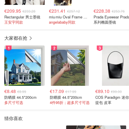
€209.95
€231.41
€228.38
€233.28
€257.12
€253.76
Rectangular 男士墨镜
miu miu Oval Frame 椭圆墨镜
Prada Eyewear Prad
王安宇同款
angelababy同款
系列椭圆墨镜
大家都在抢
1
2
3
€8.48
€17.09
€89.10
€8.99
€17.99
€99.00
防晒膜 44.5*200cm
防晒膜 44.5*200cm
COS Paradigm 迷
多尺寸可选
4件95折；超多尺寸可选
提包 皮革
猜你喜欢