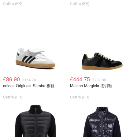
Cettire (FR)
Cettire (FR)
€86.90
€444.75
€154.70
€737.80
adidas Originals Samba 板鞋
Maison Margiela 德训鞋
Cettire (FR)
Cettire (FR)