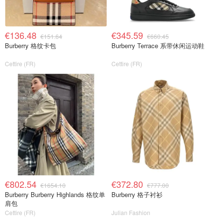
€136.48
€345.59
€151.64
€660.45
Burberry 格纹卡包
Burberry Terrace 系带休闲运动鞋
Cettire (FR)
Cettire (FR)
€802.54
€372.80
€1654.10
€777.00
Burberry Burberry Highlands 格纹单
Burberry 格子衬衫
肩包
Cettire (FR)
Julian Fashion