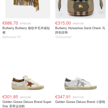
€686.70
€315.00
€763.00
€420.00
Burberry Burberry 格纹羊毛羊绒短
Burberry Horseshoe Sand Check 马
裙
蹄包挂饰
Mytheresa FR
TheDoubleF
€301.85
€347.91
€612.85
€577.15
Golden Goose Deluxe Brand Super
Golden Goose Deluxe Brand 小脏鞋
Star 系带运动鞋