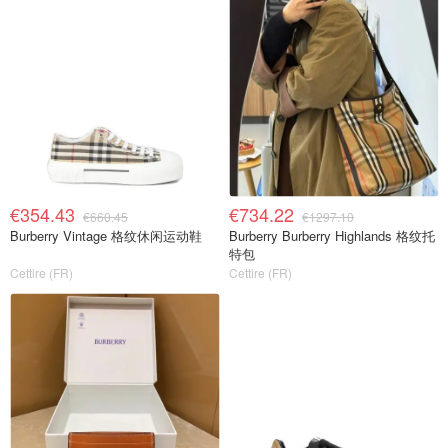
€354.43
€734.22
€660.45
€1297.10
Burberry Vintage 格纹休闲运动鞋
Burberry Burberry Highlands 格纹托
特包
Cettire (FR)
Cettire (FR)