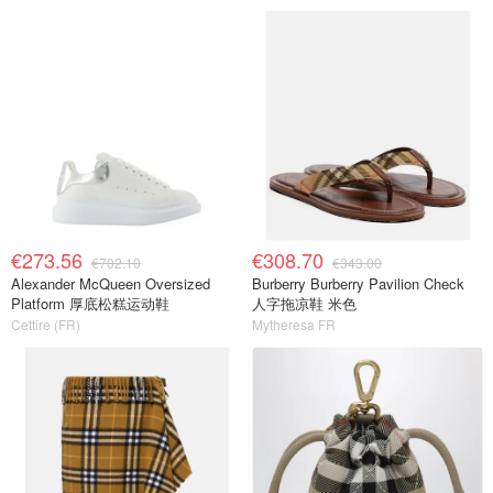
€273.56
€308.70
€702.10
€343.00
Alexander McQueen Oversized
Burberry Burberry Pavilion Check
Platform 厚底松糕运动鞋
人字拖凉鞋 米色
Cettire (FR)
Mytheresa FR