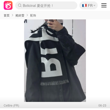
🇫🇷
4折！lulu周四疯狂上新
FR
Boticinal 夏促开抢！
还没结束！&OtherStories大促
Joybuy变相75折 随时失效
速领！Stanley独家85折
疑似霸哥！Camper额外叠85折
Zalando 奥莱闪促！每日更新
Moncler反季囤！5折起+叠9折
Coach Brooklyn仅€192
首页
抢好货
配饰
Cettire (FR)
06-23