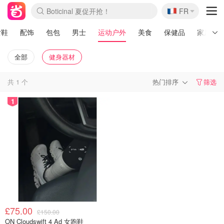
🇫🇷
Boticinal 夏促开抢！
FR
4折！lulu周四疯狂上新
还没结束！&OtherStories大促
Joybuy变相75折 随时失效
速领！Stanley独家85折
疑似霸哥！Camper额外叠85折
Zalando 奥莱闪促！每日更新
Moncler反季囤！5折起+叠9折
Coach Brooklyn仅€192
女鞋
配饰
包包
男士
运动户外
美食
保健品
家居生
全部
健身器材
共
1
个
热门排序
筛选
1
£75.00
£150.00
ON Cloudswift 4 Ad 女跑鞋