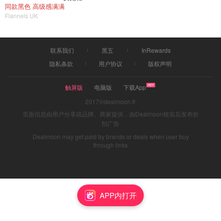
同款黑色 高级感满满
Flannels UK
联系我们
黑五
InRewards
隐私条款
用户协议
版权声明
触屏版
电脑版
下载App
2017©dealmoon.fr
页面信息由用户分享或品牌、商家提供，由Dealmoon核实后发布折
扣广告
Dealmoon may get paid by brands or deals when user buy
through links
APP内打开