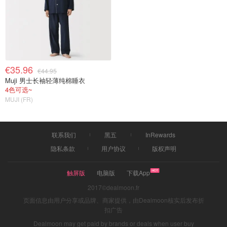
€35.96
€44.95
Muji 男士长袖轻薄纯棉睡衣
4色可选~
MUJI (FR)
联系我们
黑五
InRewards
隐私条款
用户协议
版权声明
触屏版
电脑版
下载App
2017©dealmoon.fr
页面信息由用户分享或品牌、商家提供，由Dealmoon核实后发布折
扣广告
Dealmoon may get paid by brands or deals when user buy