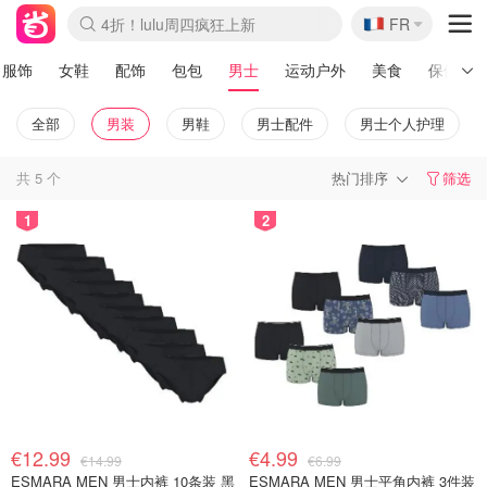
🇫🇷
4折！lulu周四疯狂上新
FR
Boticinal 夏促开抢！
还没结束！&OtherStories大促
Joybuy变相75折 随时失效
速领！Stanley独家85折
疑似霸哥！Camper额外叠85折
Zalando 奥莱闪促！每日更新
Moncler反季囤！5折起+叠9折
Coach Brooklyn仅€192
服饰
女鞋
配饰
包包
男士
运动户外
美食
保健品
全部
男装
男鞋
男士配件
男士个人护理
共
5
个
热门排序
筛选
1
2
€12.99
€4.99
€14.99
€6.99
ESMARA MEN 男士内裤 10条装 黑
ESMARA MEN 男士平角内裤 3件装