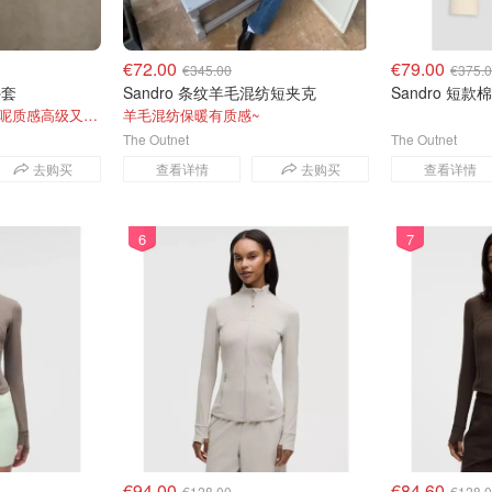
€72.00
€79.00
€345.00
€375.
外套
Sandro 条纹羊毛混纺短夹克
Sandro 短
金属亮片点缀吸睛，花呢质感高级又显贵
羊毛混纺保暖有质感~
The Outnet
The Outnet
去购买
查看详情
去购买
查看详情
6
7
€94.00
€84.60
€128.00
€128.