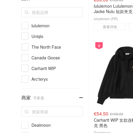
lululemon Lululemon
Jacke Nulu 短款夹克
lululemon (FR)
lululemon
查看详情
Uniqlo
9
The North Face
Canada Goose
Carhartt WIP
Arc'teryx
alo yoga
-
商家
可多选
COS
Moose Knuckles
€54.50
€109.00
Carhartt WIP 
Toteme
Dealmoon
克 黑色
Moncler
Dealmoon