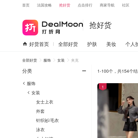
首页
法国攻略
抢好货
点击排行
商家导航
社区
抢好货
好货首页
全部好货
护肤
美妆
个人
全部好货
服饰
女装
夹克
-
分类
1-100个，
共
154
个结
服饰
1
女装
女士上衣
外套
针织衫/毛衣
泳衣