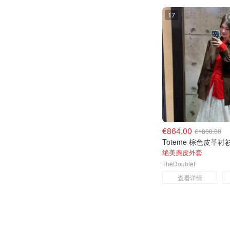
UNIQLO德国
17
Net-A-Porter
The Hut (UK)
Suit
Moose Knuckles
THE OUTNET FR
€864.00
€1800.00
Toteme 棕色皮革衬
绝美麂皮外套
TheDoubleF
查看详情