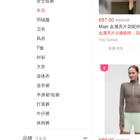
女士短裤
夹克
€87.00
羽绒服
€335.00
Maje 金属亮片花呢
卫衣
风衣
The Outnet
T恤
查看详情
衬衫
大衣
5
连体衣
连衣裙
半身裙/短裙
打底裤
牛仔裤
休闲裤
-
品牌
可多选
€89.00
€128.00