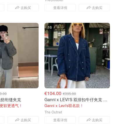
去购买
查看详情
去购买
16
€104.00
0.00
€395.00
棉混纺绗缝夹克
Ganni x LEVI'S 双排扣牛仔夹克 蓝色
更软更透气！
Ganni x Levi's联名款！
The Outnet
去购买
查看详情
去购买