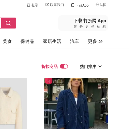
联系我们
法国
登录
下载App
🇺🇸
美国
下载 打折网 App
体验更多精彩
🇨🇳
中国
美食
保健品
家居生活
汽车
更多
🇨🇦
加拿大
🇬🇧
家电数码
英国
母婴玩具
折扣商品
🇩🇪
热门排序
德国
旅游
🇫🇷
法国
4
热门排序
🇮🇹
最新排序
意大利
折扣力度
🇦🇺
澳洲
价格升序
🇳🇿
新西兰
价格降序