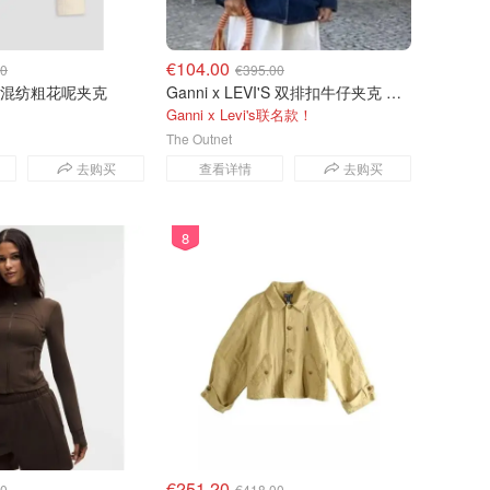
€104.00
00
€395.00
款棉混纺粗花呢夹克
Ganni x LEVI'S 双排扣牛仔夹克 蓝色
Ganni x Levi's联名款！
The Outnet
去购买
查看详情
去购买
8
€251.20
00
€418.00