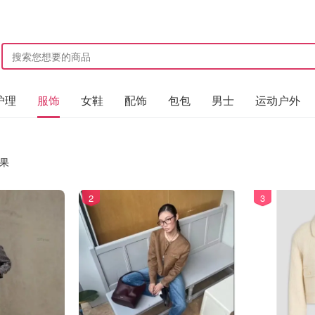
护理
服饰
女鞋
配饰
包包
男士
运动户外
果
2
3