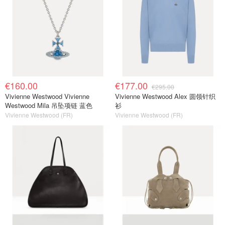
€160.00
€177.00
€295.00
Vivienne Westwood Vivienne
Vivienne Westwood Alex 圆领针织
Westwood Mila 吊坠项链 蓝色
衫
Vivienne Westwood (FR)
Vivienne Westwood (FR)