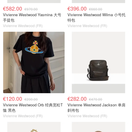
€582.00
€396.00
€970.00
€660.00
Vivienne Westwood Yasmina 大号
Vivienne Westwood Wilma 小号托
手提包
特包
Vivienne Westwood (FR)
Vivienne Westwood (FR)
€120.00
€282.00
€200.00
€470.00
Vivienne Westwood Orb 经典宽松T
Vivienne Westwood Jackson 单肩
恤 黑色
斜挎包
Vivienne Westwood (FR)
Vivienne Westwood (FR)