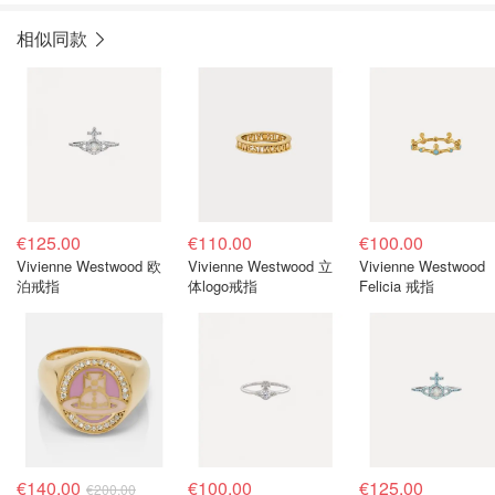
相似同款
€125.00
€110.00
€100.00
Vivienne Westwood 欧
Vivienne Westwood 立
Vivienne Westwood
泊戒指
体logo戒指
Felicia 戒指
€140.00
€100.00
€125.00
€200.00