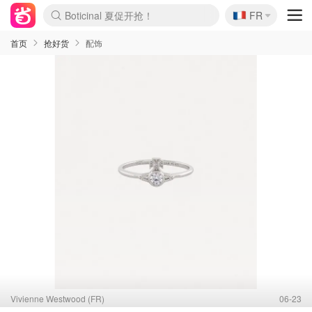
🇫🇷
Boticinal 夏促开抢！
FR
4折！lulu周四疯狂上新
还没结束！&OtherStories大促
Joybuy变相75折 随时失效
速领！Stanley独家85折
疑似霸哥！Camper额外叠85折
Zalando 奥莱闪促！每日更新
Moncler反季囤！5折起+叠9折
Coach Brooklyn仅€192
首页
抢好货
配饰
Vivienne Westwood (FR)
06-23