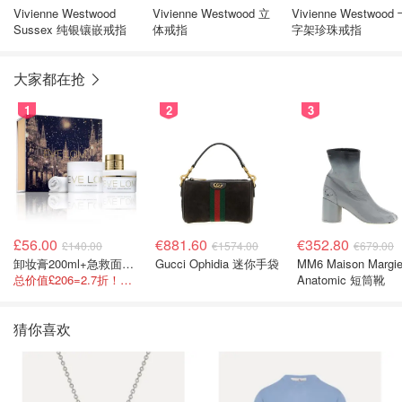
Vivienne Westwood
Vivienne Westwood 立
Vivienne Westwood
Sussex 纯银镶嵌戒指
体戒指
字架珍珠戒指
大家都在抢
1
2
3
£56.00
€881.60
€352.80
£140.00
€1574.00
€679.00
卸妆膏200ml+急救面膜100ml+青春面霜15ml
Gucci Ophidia 迷你手袋
MM6 Maison Margie
总价值£206=2.7折！闭眼冲这套！
Anatomic 短筒靴
猜你喜欢