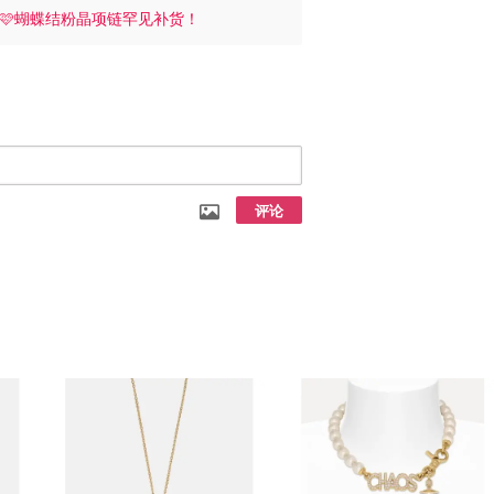
🩷蝴蝶结粉晶项链罕见补货！
评论