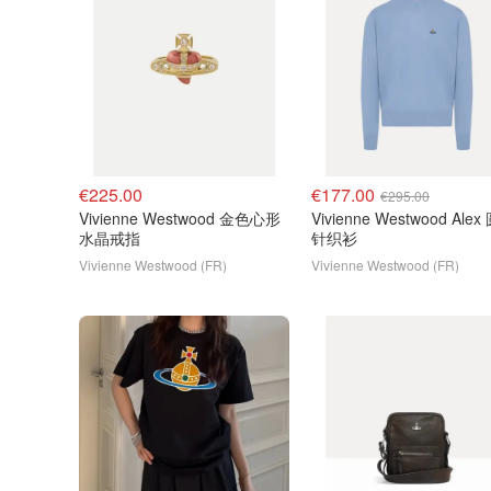
€225.00
€177.00
€295.00
Vivienne Westwood 金色心形
Vivienne Westwood Ale
水晶戒指
针织衫
Vivienne Westwood (FR)
Vivienne Westwood (FR)