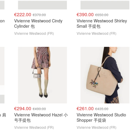
€222.00
€390.00
€370.00
€650.00
son
Vivienne Westwood Cindy
Vivienne Westwood Shirley
Cylinder 包
Small 手提包
Vivienne Westwood (FR)
Vivienne Westwood (FR)
€294.00
€261.00
€490.00
€435.00
a 肩
Vivienne Westwood Hazel 小
Vivienne Westwood Studio
号手提包
Shopper 手提袋
Vivienne Westwood (FR)
Vivienne Westwood (FR)