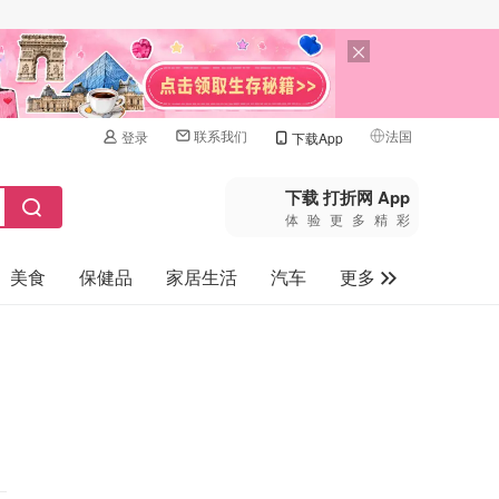
联系我们
法国
登录
下载App
🇺🇸
美国
下载 打折网 App
体验更多精彩
🇨🇳
中国
美食
保健品
家居生活
汽车
更多
🇨🇦
加拿大
🇬🇧
家电数码
英国
母婴玩具
🇩🇪
德国
旅游
🇫🇷
法国
🇮🇹
意大利