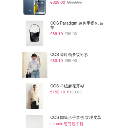
€629.00
€903.00
COS Paradigm 迷你手提包 皮
革
€89.10
€99.00
COS 荷叶领条纹衬衫
€80.10
€89.00
COS 羊绒麻花开衫
€152.10
€169.00
COS 圆筒形手拿包 纹理皮革
miumiu笔筒包平替