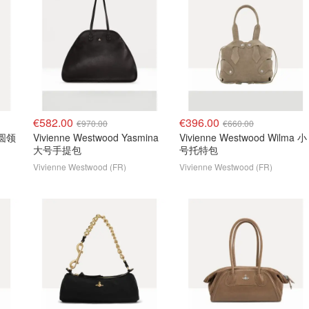
€582.00
€396.00
€970.00
€660.00
x 圆领
Vivienne Westwood Yasmina
Vivienne Westwood Wilma 小
大号手提包
号托特包
Vivienne Westwood (FR)
Vivienne Westwood (FR)