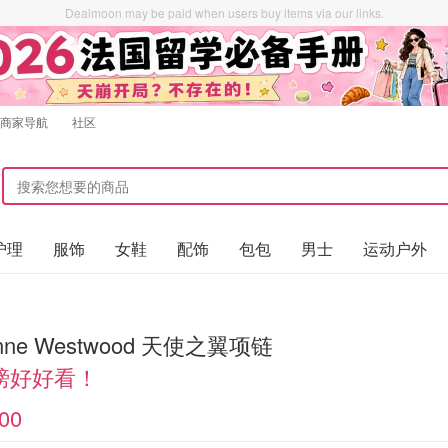
Dealmoon may be paid when users buy items via our links.
商家导航
社区
护理
服饰
女鞋
配饰
包包
男士
运动户外
enne Westwood 天使之翼项链
膀好好看！
00