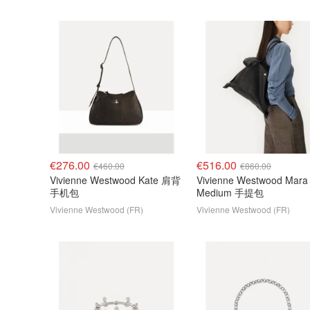
€276.00
€516.00
€460.00
€860.00
Vivienne Westwood Kate 肩背
Vivienne Westwood Mara
手机包
Medium 手提包
Vivienne Westwood (FR)
Vivienne Westwood (FR)