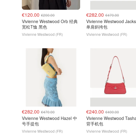
€120.00
€282.00
€200.00
€470.00
Vivienne Westwood Orb 经典
Vivienne Westwood Jack
宽松T恤 黑色
单肩斜挎包
Vivienne Westwood (FR)
Vivienne Westwood (FR)
€282.00
€240.00
€470.00
€400.00
Vivienne Westwood Hazel 中
Vivienne Westwood Tash
号手提包
背手机包
Vivienne Westwood (FR)
Vivienne Westwood (FR)