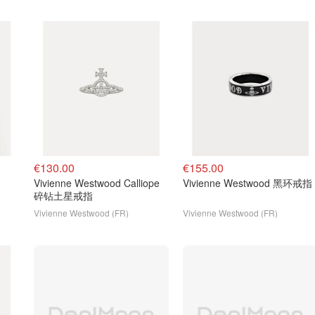
€130.00
€155.00
Vivienne Westwood Calliope
Vivienne Westwood 黑环戒指
碎钻土星戒指
Vivienne Westwood (FR)
Vivienne Westwood (FR)