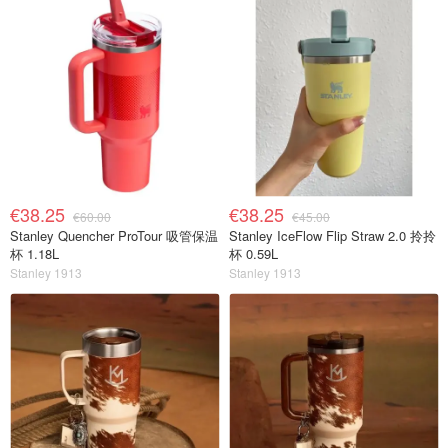
€38.25
€38.25
€60.00
€45.00
Stanley Quencher ProTour 吸管保温
Stanley IceFlow Flip Straw 2.0 拎拎
杯 1.18L
杯 0.59L
Stanley 1913
Stanley 1913