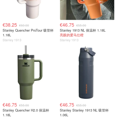
€38.25
€46.75
€60.00
€55.00
Stanley Quencher ProTour 吸管杯
Stanley 1913 NL 保温杯 1.18L
1.18L
亮眼的爱马仕橙
Stanley 1913
Stanley 1913
€46.75
€46.75
€55.00
€55.00
Stanley Quencher H2.0 保温杯
Stanley Stanley 1913 NL 吸管杯
1.18L
1.06L