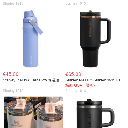
Stanley 1913
Stanley 1913
€45.00
€65.00
Stanley IceFlow Fast Flow 保温瓶
Stanley Messi x Stanley 1913 Quencher® ProTour 翻盖吸管杯 | 1.18升
梅西 GOAT 黑色~
Stanley 1913
Stanley 1913