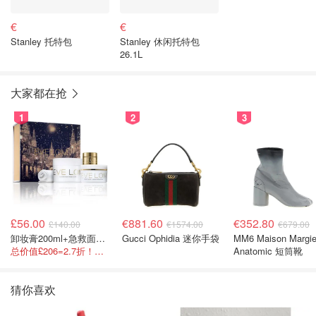
€
€
Stanley 托特包
Stanley 休闲托特包
26.1L
大家都在抢
1
2
3
£56.00
€881.60
€352.80
£140.00
€1574.00
€679.00
卸妆膏200ml+急救面膜100ml+青春面霜15ml
Gucci Ophidia 迷你手袋
MM6 Maison Margie
总价值£206=2.7折！闭眼冲这套！
Anatomic 短筒靴
猜你喜欢