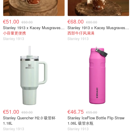
€51.00
€68.00
€60.00
€80.00
Stanley 1913 x Kacey Musgraves 城市马克杯 0.47L
Stanley 1913 x Kacey Musgraves Quencher ProTour 吸管杯 1.18L
小容量更便携
西部牛仔风满满
Stanley 1913
Stanley 1913
€51.00
€46.75
€60.00
€55.00
Stanley Quencher H2.0 吸管杯
Stanley IceFlow Bottle Flip Straw
1.18L
1.06L 吸管水瓶
Stanley 1913
Stanley 1913