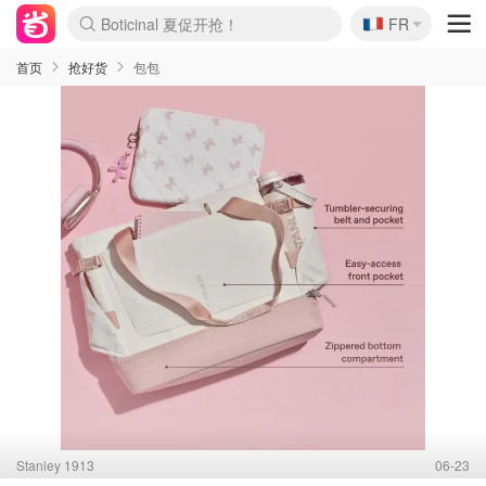
🇫🇷
Boticinal 夏促开抢！
FR
4折！lulu周四疯狂上新
还没结束！&OtherStories大促
Joybuy变相75折 随时失效
速领！Stanley独家85折
疑似霸哥！Camper额外叠85折
Zalando 奥莱闪促！每日更新
Moncler反季囤！5折起+叠9折
Coach Brooklyn仅€192
首页
抢好货
包包
Stanley 1913
06-23