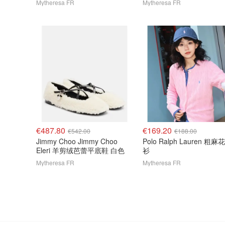
Mytheresa FR
Mytheresa FR
€487.80
€169.20
€542.00
€188.00
Jimmy Choo Jimmy Choo
Polo Ralph Lauren 粗
Eleri 羊剪绒芭蕾平底鞋 白色
衫
Mytheresa FR
Mytheresa FR