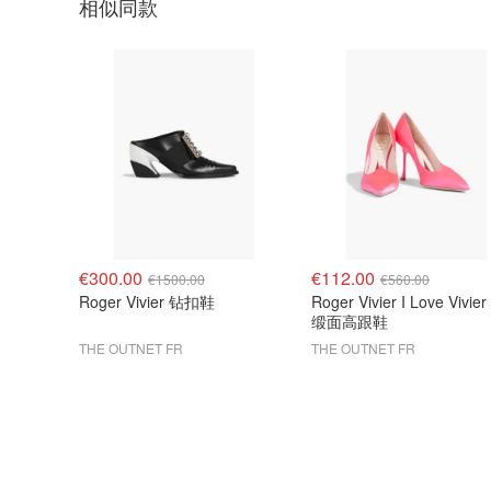
相似同款
€300.00
€112.00
€1500.00
€560.00
Roger Vivier 钻扣鞋
Roger Vivier I Love Vivi
缎面高跟鞋
THE OUTNET FR
THE OUTNET FR