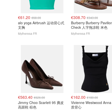
€61.20
€308.70
€68.00
€343.00
alo yoga Airbrush 运动背心式
Burberry Burberry Pavilio
文胸
Check 人字拖凉鞋 米色
Mytheresa FR
Mytheresa FR
€563.40
€162.00
€626.00
€180.00
Jimmy Choo Scarlett 95 麂皮
Vivienne Westwood Ann
高跟鞋 棕色
质背心