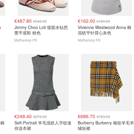
€487.80
€162.00
€542.00
€180.00
n
Jimmy Choo Loli 缎面水钻芭
Vivienne Westwood Anna 棉
蕾平底鞋 粉色
混纺平针背心灰色
Mytheresa FR
Mytheresa FR
€248.40
€686.70
€276.00
€763.00
a 棉
Self-Portrait 羊毛混纺人字纹迷
Burberry Burberry 格纹羊毛羊
你连衣裙
绒短裙