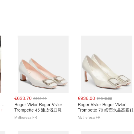
€623.70
€936.00
€693.00
€1040.00
Roger Vivier U Look 25 漆皮高跟鞋
Roger Vivier Roger Vivier
Roger Vivier Roger Vivier
Trompette 45 漆皮浅口鞋
Trompette 70 缎面水晶高跟鞋
穿！
Mytheresa FR
Mytheresa FR