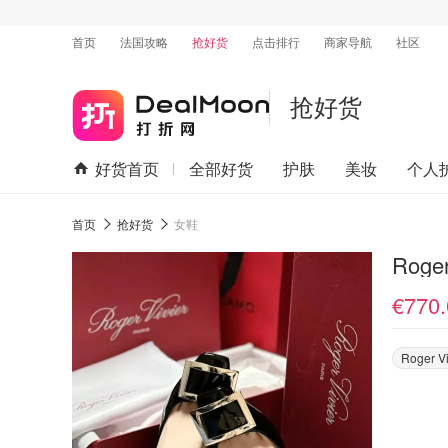
首页
法国攻略
抢好货
点击排行
商家导航
社区
抢好货
好货首页
全部好货
护肤
美妆
个人
首页
抢好货
女鞋
Roge
€770.
Roger Vi