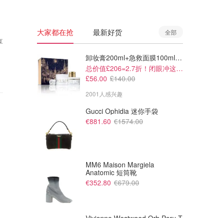
大家都在抢
最新好货
全部
享
卸妆膏200ml+急救面膜100ml+青春面霜15ml
总价值£206=2.7折！闭眼冲这套！
£56.00
£140.00
2001人感兴趣
Gucci Ophidia 迷你手袋
€881.60
€1574.00
MM6 Maison Margiela
Anatomic 短筒靴
€352.80
€679.00