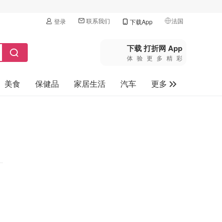
联系我们
法国
登录
下载App
🇺🇸
美国
下载 打折网 App
体验更多精彩
🇨🇳
中国
美食
保健品
家居生活
汽车
更多
🇨🇦
加拿大
🇬🇧
家电数码
英国
母婴玩具
🇩🇪
德国
旅游
🇫🇷
法国
🇮🇹
意大利
🇦🇺
澳洲
🇳🇿
新西兰