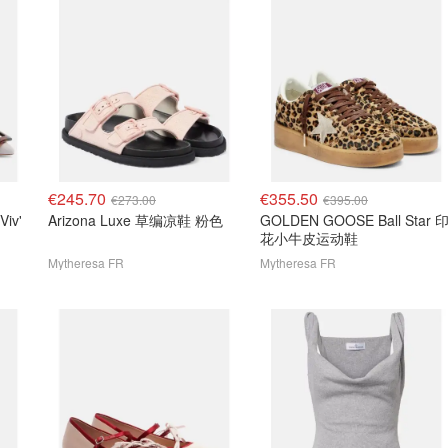
€245.70
€355.50
€273.00
€395.00
Viv'
Arizona Luxe 草编凉鞋 粉色
GOLDEN GOOSE Ball Star 
花小牛皮运动鞋
Mytheresa FR
Mytheresa FR