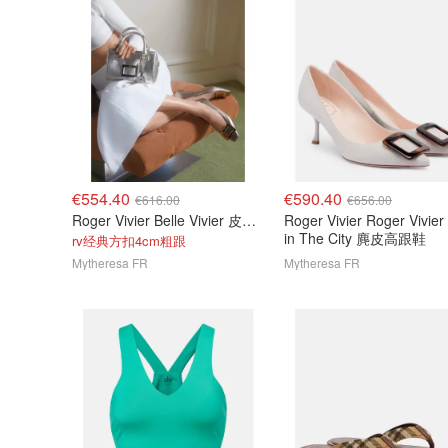
€554.40
€590.40
€616.00
€656.00
Roger Vivier Belle Vivier 皮革高跟鞋
Roger Vivier Roger Vivier 
in The City 麂皮高跟鞋
rv经典方扣4cm粗跟
Mytheresa FR
Mytheresa FR