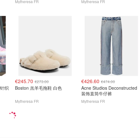
Mytheresa FR
Mytheresa FR
€245.70
€426.60
€273.00
€474.00
麻花针织
Boston 羔羊毛拖鞋 白色
Acne Studios Deconstructed
装饰直筒牛仔裤
Mytheresa FR
Mytheresa FR