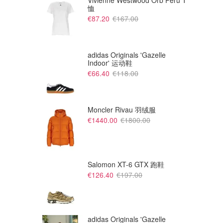
Vivienne Westwood Orb Peru T
恤
€87.20
€167.00
adidas Originals 'Gazelle
Indoor' 运动鞋
€66.40
€118.00
Moncler Rivau 羽绒服
€1440.00
€1800.00
€
€
Roger Vivier Strass 闪粉花饰
Roger Vivier I Love Vivier 霓虹
高跟鞋
缎面高跟鞋
The Outnet
The Outnet
Salomon XT-6 GTX 跑鞋
€126.40
€197.00
adidas Originals 'Gazelle