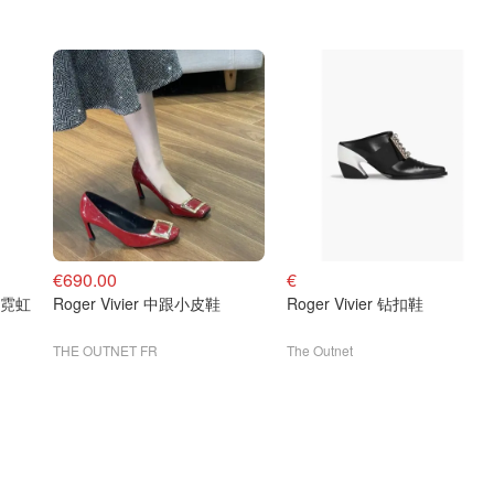
€690.00
€
er 霓虹
Roger Vivier 中跟小皮鞋
Roger Vivier 钻扣鞋
THE OUTNET FR
The Outnet