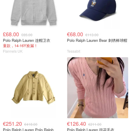
£68.00
€68.00
£85.00
€113.00
Polo Ralph Lauren 连帽卫衣
Polo Ralph Lauren Bear 刺绣棒球帽
童款，14-16Y捡漏！
Flannels UK
Tessabit
€251.20
€126.40
€418.00
€211.00
Polo Ralph Lauren Polo Ralph
Polo Ralph Lauren 扭花毛衣