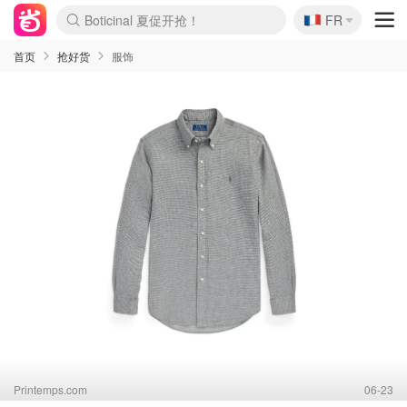
Boticinal 夏促开抢！
🇫🇷
FR
4折！lulu周四疯狂上新
还没结束！&OtherStories大促
Joybuy变相75折 随时失效
速领！Stanley独家85折
疑似霸哥！Camper额外叠85折
Zalando 奥莱闪促！每日更新
Moncler反季囤！5折起+叠9折
Coach Brooklyn仅€192
首页
抢好货
服饰
Printemps.com
06-23