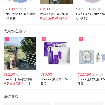
£70.00
£95.00
£109.00
£139.00
£190.00
£155.00
Polo Ralph Lauren 格纹
Polo Ralph Lauren 麻花毛衣
Polo Ralph Lauren 
小马衬衫
男款女穿松弛感拉满！
小马衬衫
大家都在抢
1
2
3
€82.00
€80.00
€227.50
€315.00
€356.00
Sandro 千鸟格粗花呢连衣裙
Clinique 紫光精华50ml
Sisley 全能乳液125
秋冬高级感担当！！
套装
件套
猜你喜欢