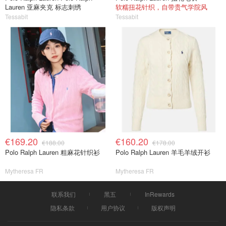
Lauren 亚麻夹克 标志刺绣
软糯扭花针织，自带贵气学院风
Tessabit
Tessabit
€169.20
€160.20
€188.00
€178.00
Polo Ralph Lauren 粗麻花针织衫
Polo Ralph Lauren 羊毛羊绒开衫
Mytheresa FR
Mytheresa FR
联系我们
黑五
InRewards
隐私条款
用户协议
版权声明