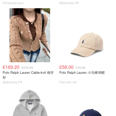
Printemps.com
Mytheresa FR
€169.20
£58.00
€235.00
£70.00
Polo Ralph Lauren Cable-knit 棉开
Polo Ralph Lauren 小马棒球帽
衫
Mytheresa FR
Flannels UK