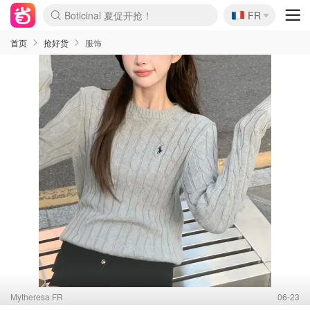
🇫🇷
4折！lulu周四疯狂上新
FR
Boticinal 夏促开抢！
还没结束！&OtherStories大促
Joybuy变相75折 随时失效
速领！Stanley独家85折
疑似霸哥！Camper额外叠85折
Zalando 奥莱闪促！每日更新
Moncler反季囤！5折起+叠9折
Coach Brooklyn仅€192
首页
抢好货
服饰
Mytheresa FR
06-23