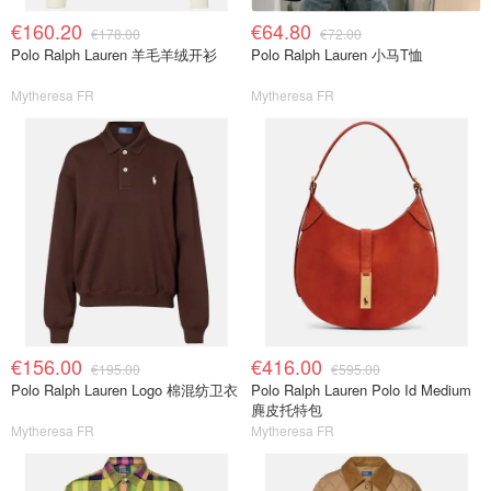
€160.20
€64.80
€178.00
€72.00
Polo Ralph Lauren 羊毛羊绒开衫
Polo Ralph Lauren 小马T恤
Mytheresa FR
Mytheresa FR
€156.00
€416.00
€195.00
€595.00
Polo Ralph Lauren Logo 棉混纺卫衣
Polo Ralph Lauren Polo Id Medium
麂皮托特包
Mytheresa FR
Mytheresa FR