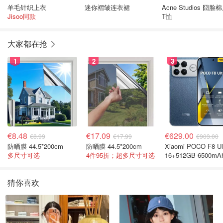
羊毛针织上衣
迷你褶皱连衣裙
Acne Studios 囧脸棉质
Jisoo同款
T恤
大家都在抢
1
2
3
€8.48
€17.09
€629.00
€8.99
€17.99
€903.00
防晒膜 44.5*200cm
防晒膜 44.5*200cm
Xiaomi POCO F8 Ul
多尺寸可选
4件95折；超多尺寸可选
16+512GB 6500mA
色手机
猜你喜欢