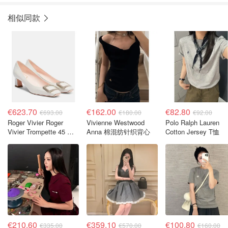
相似同款
€623.70
€162.00
€82.80
€693.00
€180.00
€92.00
Roger Vivier Roger
Vivienne Westwood
Polo Ralph Lauren
Vivier Trompette 45 漆
Anna 棉混纺针织背心
Cotton Jersey T恤
皮浅口鞋
€210.60
€359.10
€100.80
€335.00
€570.00
€160.00