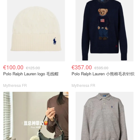
€100.00
€357.00
€125.00
€595.00
Polo Ralph Lauren logo 毛线帽
Polo Ralph Lauren 小熊棉毛衣针织
Mytheresa FR
Mytheresa FR