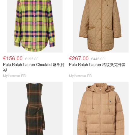
€156.00
€267.00
€195.00
€445.00
Polo Ralph Lauren Checked 麻织衬
Polo Ralph Lauren 格纹夹克外套
衫
Mytheresa FR
Mytheresa FR