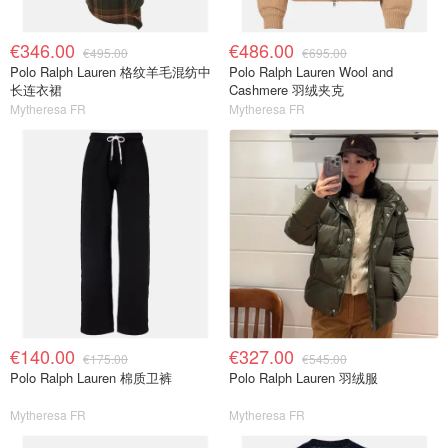
€346.00
€486.00
€495.00
€695.00
Polo Ralph Lauren 格纹羊毛混纺中
Polo Ralph Lauren Wool and
长连衣裙
Cashmere 羽绒夹克
Mytheresa FR
Mytheresa FR
€140.00
€327.00
€175.00
€545.00
Polo Ralph Lauren 棉质卫裤
Polo Ralph Lauren 羽绒服
Mytheresa FR
Mytheresa FR