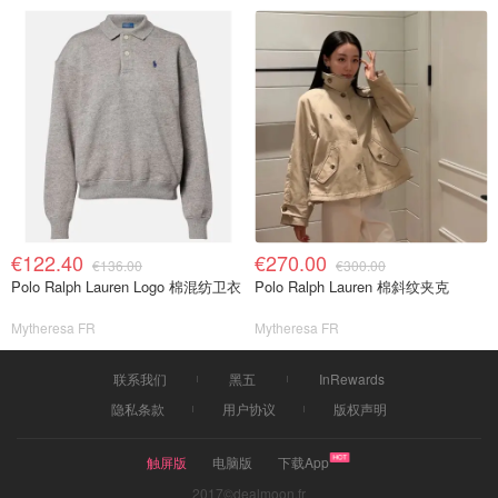
€122.40
€270.00
€136.00
€300.00
Polo Ralph Lauren Logo 棉混纺卫衣
Polo Ralph Lauren 棉斜纹夹克
Mytheresa FR
Mytheresa FR
联系我们
黑五
InRewards
隐私条款
用户协议
版权声明
触屏版
电脑版
下载App
2017©dealmoon.fr