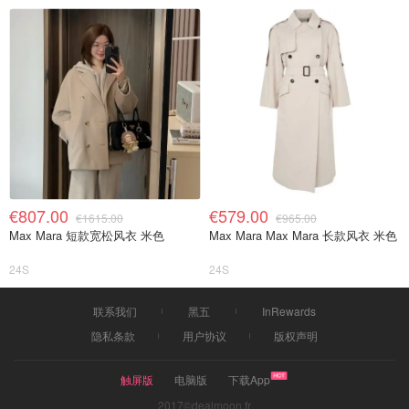
€807.00
€579.00
€1615.00
€965.00
Max Mara 短款宽松风衣 米色
Max Mara Max Mara 长款风衣 米色
24S
24S
联系我们
黑五
InRewards
隐私条款
用户协议
版权声明
触屏版
电脑版
下载App
2017©dealmoon.fr