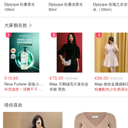
Diptyque 杜桑香水
Diptyque 杜桑淡香水
Diptyque 玫瑰之水
100ml
50ml
水（100ml）
大家都在抢
1
2
3
€19.89
€75.00
€96.00
€355.00
€355.00
Rene Furterer 新版小白珠洗发水 500ml
Maje 天鹅绒亮片迷你连
补货速抢！清爽不干 蓬松强韧秀发
衣裙 黑色
粉嫩配色少女感满分
猜你喜欢