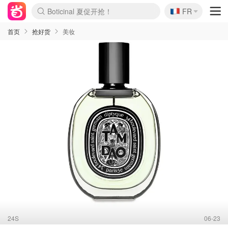
🇫🇷
4折！lulu周四疯狂上新
FR
Boticinal 夏促开抢！
还没结束！&OtherStories大促
Joybuy变相75折 随时失效
速领！Stanley独家85折
疑似霸哥！Camper额外叠85折
Zalando 奥莱闪促！每日更新
Moncler反季囤！5折起+叠9折
Coach Brooklyn仅€192
首页
抢好货
美妆
24S
06-23