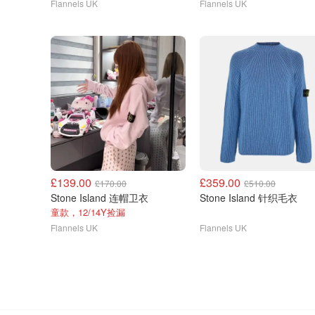
Flannels UK
Flannels UK
£139.00
£359.00
£170.00
£510.00
Stone Island 连帽卫衣
Stone Island 针织毛衣
童款，12/14Y捡漏
Flannels UK
Flannels UK