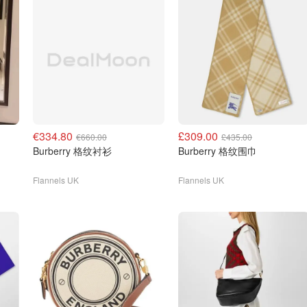
€334.80
£309.00
€660.00
£435.00
Burberry 格纹衬衫
Burberry 格纹围巾
Flannels UK
Flannels UK