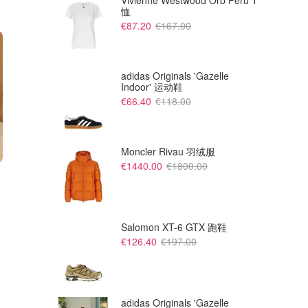
Vivienne Westwood Orb Peru T
恤
€87.20
€167.00
adidas Originals 'Gazelle
Indoor' 运动鞋
€66.40
€118.00
Moncler Rivau 羽绒服
€1440.00
€1800.00
€356.50
€358.80
€575.00
€438.00
Burberry 格纹钱包
Saint Laurent 信封钱包
改造链条包 只需要一根链条～
TheDoubleF
Flannels UK
Salomon XT-6 GTX 跑鞋
€126.40
€197.00
adidas Originals 'Gazelle