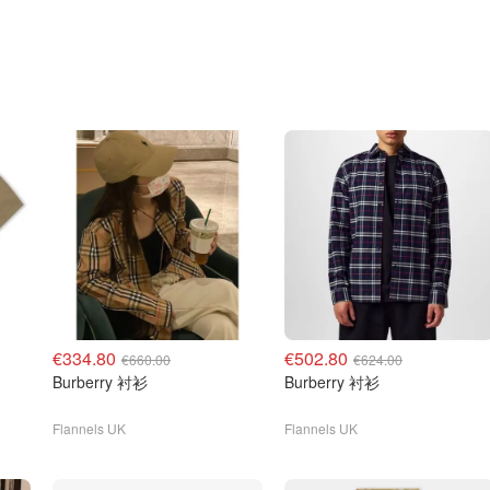
€334.80
€502.80
€660.00
€624.00
Burberry 衬衫
Burberry 衬衫
Flannels UK
Flannels UK