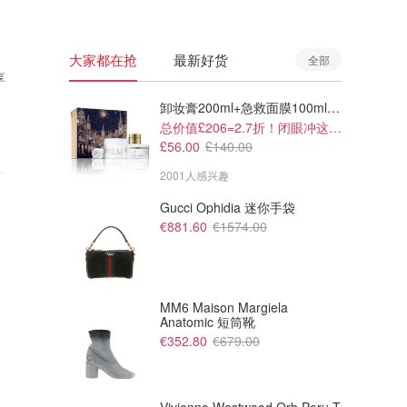
大家都在抢
最新好货
全部
享
卸妆膏200ml+急救面膜100ml+青春面霜15ml
总价值£206=2.7折！闭眼冲这套！
£56.00
£140.00
2001人感兴趣
Gucci Ophidia 迷你手袋
€881.60
€1574.00
MM6 Maison Margiela
Anatomic 短筒靴
€352.80
€679.00