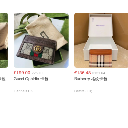
£199.00
€136.48
£250.00
€151.64
革卡包
Gucci Ophidia 卡包
Burberry 格纹卡包
Flannels UK
Cettire (FR)