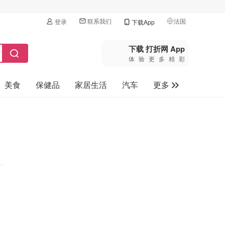
联系我们
法国
登录
下载App
🇺🇸
美国
下载 打折网 App
体验更多精彩
🇨🇳
中国
美食
保健品
家居生活
汽车
更多
🇨🇦
加拿大
🇬🇧
家电数码
英国
母婴玩具
🇩🇪
德国
旅游
🇫🇷
法国
🇮🇹
意大利
🇦🇺
澳洲
🇳🇿
新西兰