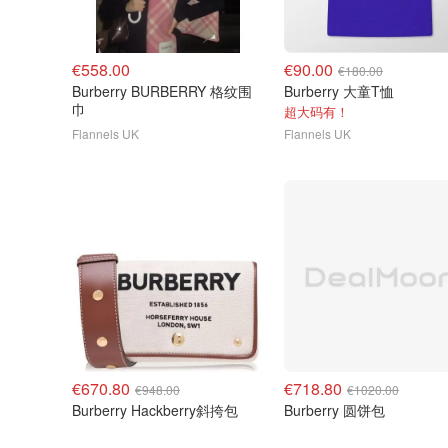
€558.00
€90.00
€180.00
Burberry BURBERRY 格纹围
Burberry 大童T恤
巾
超大码有！
Flannels UK
Flannels UK
€670.80
€718.80
€948.00
€1020.00
Burberry Hackberry斜挎包
Burberry 圆饼包