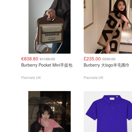
€838.80
£235.00
€1188.00
£290.00
Burberry Pocket Mini手提包
Burberry 大logo羊毛围巾
Flannels UK
Flannels UK