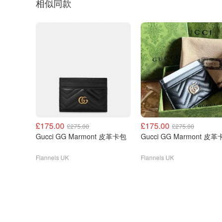
相似同款
£175.00
£175.00
£275.00
£275.00
Gucci GG Marmont 皮革卡包
Gucci GG Marmont 皮
Flannels UK
Flannels UK