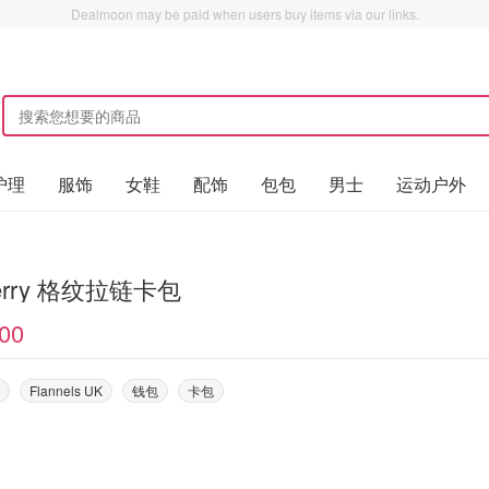
Dealmoon may be paid when users buy items via our links.
护理
服饰
女鞋
配饰
包包
男士
运动户外
berry 格纹拉链卡包
00
Flannels UK
钱包
卡包