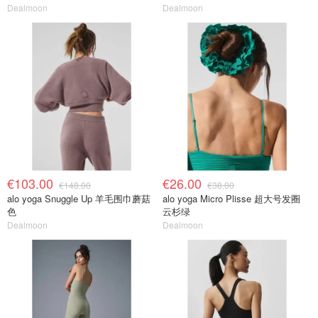
Dealmoon
Dealmoon
€103.00
€26.00
€148.00
€38.00
alo yoga Snuggle Up 羊毛围巾蘑菇
alo yoga Micro Plisse 超大号发圈
色
云杉绿
Dealmoon
Dealmoon