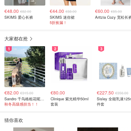
€48.00
€44.00
€60.00
€82.00
€88.00
€85.00
SKIMS 爱心长裤
SKIMS 迷你裙
Aritzia Cozy 宽松长
5折捡漏！
大家都在抢
1
2
3
€82.00
€80.00
€227.50
€315.00
€356.00
Sandro 千鸟格粗花呢连衣裙
Clinique 紫光精华50ml
Sisley 全能乳液125
秋冬高级感担当！！
套装
件套
猜你喜欢