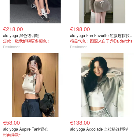
€218.00
€198.00
alo yoga 黑色德训鞋
alo yoga Fan Favorite 短款连帽拉链外套
爆款！戳我解锁更多颜色！
很显气色！图源来自于@Daidai/xhs
Dealmoon
Dealmoon
€58.00
€138.00
alo yoga Aspire Tank背心
alo yoga Accolade 全拉链连帽衫
封面爆款~