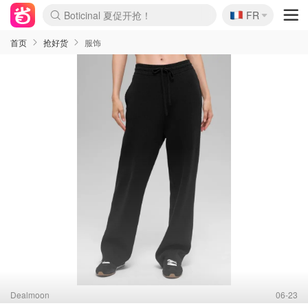
🇫🇷
4折！lulu周四疯狂上新
FR
Boticinal 夏促开抢！
还没结束！&OtherStories大促
Joybuy变相75折 随时失效
速领！Stanley独家85折
疑似霸哥！Camper额外叠85折
Zalando 奥莱闪促！每日更新
Moncler反季囤！5折起+叠9折
Coach Brooklyn仅€192
首页
抢好货
服饰
Dealmoon
06-23