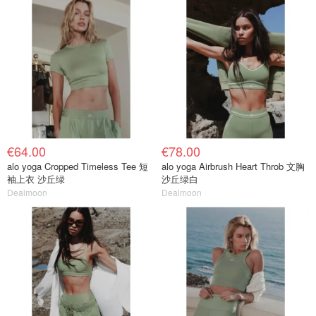
€64.00
€78.00
alo yoga Cropped Timeless Tee 短
alo yoga Airbrush Heart Throb 文胸
袖上衣 沙丘绿
沙丘绿白
Dealmoon
Dealmoon