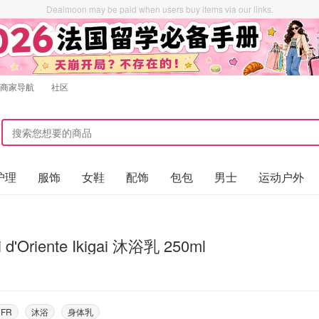
Dealmoon may be paid when users buy items via our links.
商家导航
社区
护理
服饰
女鞋
配饰
包包
男士
运动户外
i d'Oriente Ikigai 沐浴乳 250ml
 FR
沐浴
身体乳