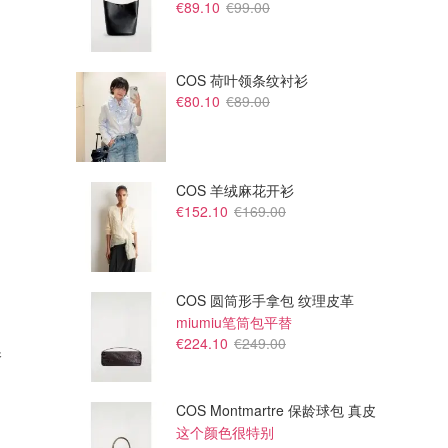
€89.10
€99.00
COS 荷叶领条纹衬衫
€80.10
€89.00
COS 羊绒麻花开衫
€152.10
€169.00
COS 圆筒形手拿包 纹理皮革
miumiu笔筒包平替
€103.50
€10.99
€224.10
€249.00
香
鼠尾草与海盐30ml+护手霜30ml+沐浴露100ml
Cattier 椰子香草身体乳 500ml
海盐与鼠尾草勾勒清新气息 自用或送礼皆宜
有机植物滋养成分，深层保湿柔润肌肤
Cult Beauty
Boticinal
COS Montmartre 保龄球包 真皮
这个颜色很特别