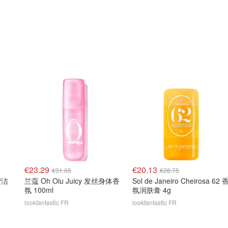
€23.29
€20.13
€31.05
€28.75
蜜洁
兰蔻 Oh Oiu Juicy 发丝身体香
Sol de Janeiro Cheirosa 62 
氛 100ml
氛润肤膏 4g
lookfantastic FR
lookfantastic FR