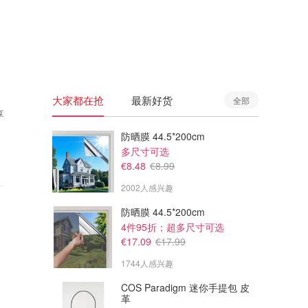
🇦🇺
澳洲
🇳🇿
新西兰
大家都在抢
最新好货
全部
享
防晒膜 44.5*200cm
多尺寸可选
€8.48
€8.99
2002人感兴趣
防晒膜 44.5*200cm
4件95折；超多尺寸可选
€17.09
€17.99
1744人感兴趣
COS Paradigm 迷你手提包 皮
革