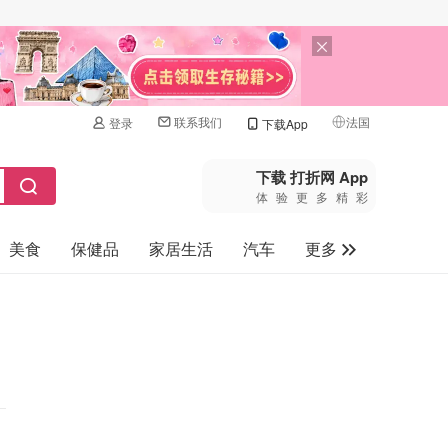
联系我们
法国
登录
下载App
🇺🇸
美国
下载 打折网 App
体验更多精彩
🇨🇳
中国
美食
保健品
家居生活
汽车
更多
🇨🇦
加拿大
🇬🇧
家电数码
英国
母婴玩具
🇩🇪
德国
旅游
🇫🇷
法国
🇮🇹
意大利