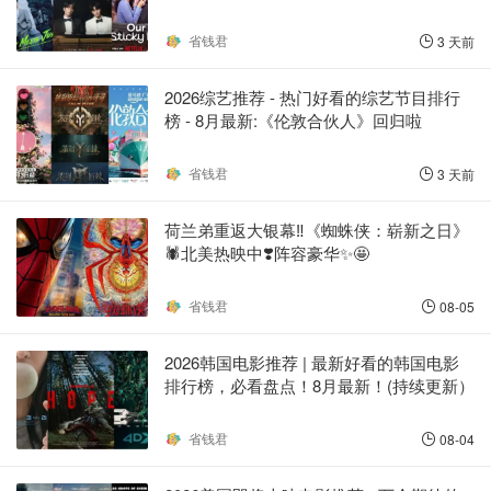
省钱君
3 天前
2026综艺推荐 - 热门好看的综艺节目排行
榜 - 8月最新:《​​伦敦合伙人》回归啦
省钱君
3 天前
荷兰弟重返大银幕‼️《蜘蛛侠：崭新之日》
🕷️北美热映中❣️阵容豪华✨🤩
省钱君
08-05
2026韩国电影推荐 | 最新好看的韩国电影
排行榜，必看盘点！8月最新！(持续更新）
省钱君
08-04