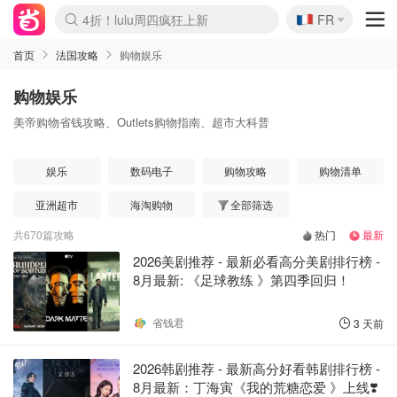
🇫🇷
4折！lulu周四疯狂上新
FR
Boticinal 夏促开抢！
还没结束！&OtherStories大促
Joybuy变相75折 随时失效
速领！Stanley独家85折
疑似霸哥！Camper额外叠85折
Zalando 奥莱闪促！每日更新
Moncler反季囤！5折起+叠9折
Coach Brooklyn仅€192
首页
法国攻略
购物娱乐
购物娱乐
美帝购物省钱攻略、Outlets购物指南、超市大科普
娱乐
数码电子
购物攻略
购物清单
亚洲超市
海淘购物
全部筛选
共
670
篇攻略
热门
最新
2026美剧推荐 - 最新必看高分美剧排行榜 -
8月最新: 《​​足球教练 》第四季回归！
省钱君
3 天前
2026韩剧推荐 - 最新高分好看韩剧排行榜 -
8月最新：丁海寅《我的荒糖恋爱 》上线❣️