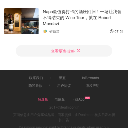
Napa最值得打卡的酒庄回归！一场让我舍
不得结束的 Wine Tour，就在 Robert
Mondavi
省钱君
07-21
查看更多攻略
联系我们
黑五
InRewards
隐私条款
用户协议
版权声明
触屏版
电脑版
下载App
2017©dealmoon.fr
页面信息由用户分享或品牌、商家提供，由Dealmoon核实后发布折
扣广告
Dealmoon may get paid by brands or deals when user buy