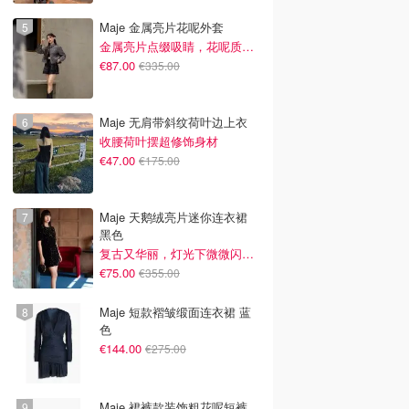
Maje 金属亮片花呢外套
金属亮片点缀吸睛，花呢质感高级又显贵
€87.00
€335.00
Maje 无肩带斜纹荷叶边上衣
收腰荷叶摆超修饰身材
€47.00
€175.00
Maje 天鹅绒亮片迷你连衣裙
黑色
复古又华丽，灯光下微微闪光~
€75.00
€355.00
Maje 短款褶皱缎面连衣裙 蓝
色
€144.00
€275.00
Maje 裙裤款装饰粗花呢短裤