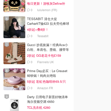
每日更新！游牧灰Define补
货！
0
lululemon (FR)
TESSABIT 清仓大促
CarharttT恤€23 拉夫劳伦棒球
帽€38
4折起+叠8折！
0
Tessabit
Gucci 抄底捡漏！经典Ace小
白鞋、单肩包、墨镜、腰带等
2折起 GG老花卡包£159
0
Flannels UK
Prime Day必买：Le Creuset
铸铁锅！炖肉太绝啦
5折起 彩虹色咖啡杯€9.5/只
0
Amazon FR
Darty 日用电子新晋好物清单
海尔变频空调 €650
TCL洗衣机 €260