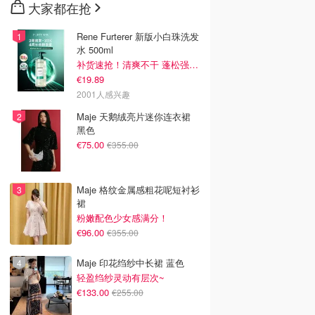
大家都在抢
Rene Furterer 新版小白珠洗发
水 500ml
补货速抢！清爽不干 蓬松强韧秀发
€19.89
2001人感兴趣
Maje 天鹅绒亮片迷你连衣裙
黑色
€75.00
€355.00
Maje 格纹金属感粗花呢短衬衫
裙
粉嫩配色少女感满分！
€96.00
€355.00
Maje 印花绉纱中长裙 蓝色
轻盈绉纱灵动有层次~
€133.00
€255.00