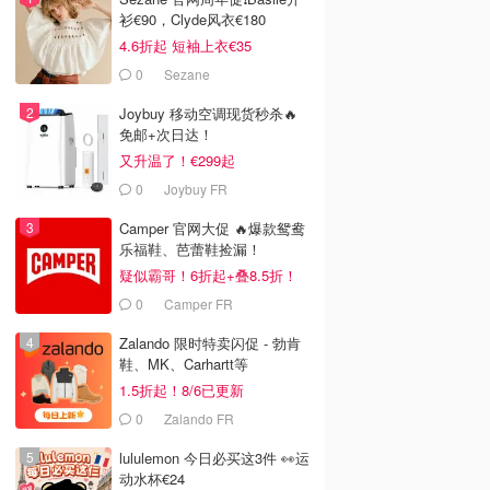
衫€90，Clyde风衣€180
4.6折起 短袖上衣€35
0
Sezane
Joybuy 移动空调现货秒杀🔥
免邮+次日达！
又升温了！€299起
0
Joybuy FR
Camper 官网大促 🔥爆款鸳鸯
乐福鞋、芭蕾鞋捡漏！
疑似霸哥！6折起+叠8.5折！
0
Camper FR
Zalando 限时特卖闪促 - 勃肯
鞋、MK、Carhartt等
1.5折起！8/6已更新
0
Zalando FR
lululemon 今日必买这3件 👀运
动水杯€24