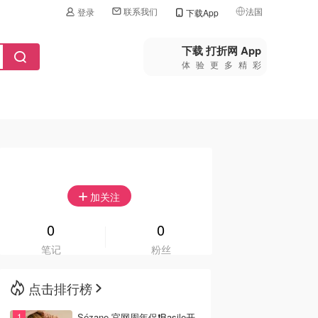
联系我们
法国
登录
下载App
🇺🇸
美国
下载 打折网 App
体验更多精彩
🇨🇳
中国
🇨🇦
加拿大
🇬🇧
英国
🇩🇪
德国
🇫🇷
加关注
法国
🇮🇹
0
0
意大利
笔记
粉丝
🇦🇺
澳洲
点击排行榜
🇳🇿
新西兰
Sézane 官网周年促❗️Basile开