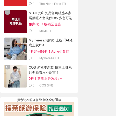
0
The North Face FR
MUJI 无印良品官网精选🔥家
居服睡衣套装仅€35 多色可选
独家8折！畅销区任选
0
MUJI (FR)
Mytheresa 潮牌折上折💥Alo打
底上衣€61
4折起+叠9折！Acne小白鞋
€264
0
Mytheresa FR
COS 🍂秋季新款 博主上身系
列🌟跟着入不踩雷！
9折！速看上身效果👉
0
COS (FR)
探亲访友签证保险 拒签全额退款