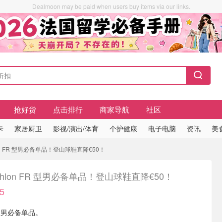
Dealmoon may be paid when users buy items via our links.
抢好货
点击排行
商家导航
社区
卡
家居厨卫
影视/演出/体育
个护健康
电子电脑
资讯
美
lon FR 型男必备单品！登山球鞋直降€50！
athlon FR 型男必备单品！登山球鞋直降€50！
5
R 型男必备单品。