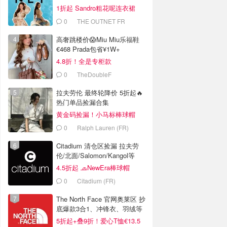
€175）
1折起 Sandro粗花呢连衣裙
€82
0
THE OUTNET FR
高奢跳楼价😱Miu Miu乐福鞋
€468 Prada包省¥1W+
4.8折！全是专柜款
0
TheDoubleF
拉夫劳伦 最终轮降价 5折起🔥
热门单品捡漏合集
黄金码捡漏！小马标棒球帽
€28
0
Ralph Lauren (FR)
Citadium 清仓区捡漏 拉夫劳
伦/北面/Salomon/Kangol等
4.5折起 🧢NewEra棒球帽
€18.2
0
Citadium (FR)
The North Face 官网奥莱区 抄
底爆款3合1、冲锋衣、羽绒等
5折起+叠9折！爱心T恤€13.5