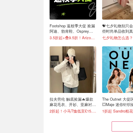
Footshop 返校季大促 捡漏
💝七夕礼物别只会
阿迪、勃肯鞋、Osprey、
些时尚单品收到真
北极狐等
心！
3.5折起+叠9.5折！Arizona低至€39
拉夫劳伦 触底捡漏🔥爆款
The Outnet 大
麻花毛衣、开衫、亚麻衬衫
💥Maje 迷你针织裙
等有！
€175）
2折起！小马T恤低至£15.7/件