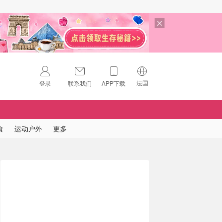
法国
登录
联系我们
APP下载
🇺🇸
美国
🇨🇳
中国
食
运动户外
更多
🇨🇦
加拿大
扫码下载 App
🇬🇧
英国
Download on the
App Store
🇩🇪
德国
Download the
Android App
🇫🇷
法国