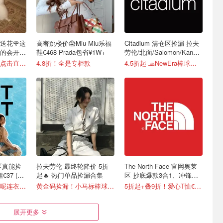
送花🌹这
高奢跳楼价😱Miu Miu乐福
Citadium 清仓区捡漏 拉夫
的会开
鞋€468 Prada包省¥1W+
劳伦/北面/Salomon/Kangol
等
七夕礼物怎么选？点击直接抄作业
4.8折！全是专柜款
4.5折起 🧢NewEra棒球帽€18.2
促区真能捡
拉夫劳伦 最终轮降价 5折
The North Face 官网奥莱
€37 (原
起🔥 热门单品捡漏合集
区 抄底爆款3合1、冲锋
衣、羽绒等
1折起 Sandro粗花呢连衣裙€82
黄金码捡漏！小马标棒球帽€28
5折起+叠9折！爱心T恤€13.5
展开更多