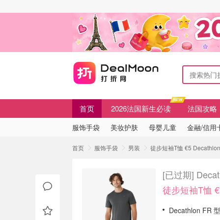
首页
2026法国新生必读
法国攻略
服饰手袋
美妆护肤
母婴儿童
金融/信用
首页
服饰手袋
男装
徒步短袖T恤 €5 Decath
[已过期]
Dec
徒步短袖T恤 €
Decathlon F