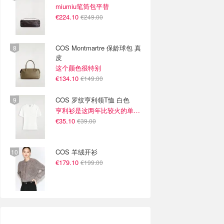
miumiu笔筒包平替
€224.10
€249.00
COS Montmartre 保龄球包 真
皮
这个颜色很特别
€134.10
€149.00
COS 罗纹亨利领T恤 白色
亨利衫是这两年比较火的单品~
€35.10
€39.00
COS 羊绒开衫
€179.10
€199.00