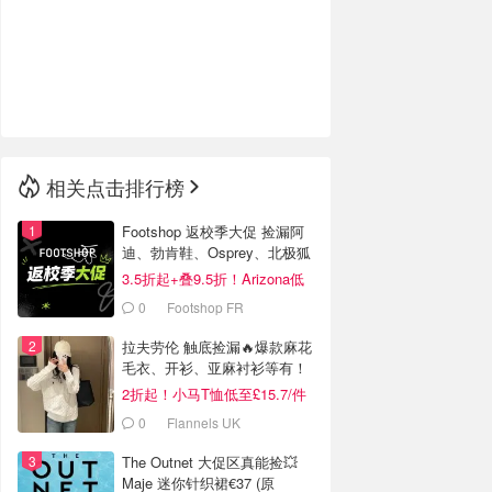
🇮🇹
意大利
🇦🇺
澳洲
🇳🇿
新西兰
相关点击排行榜
Footshop 返校季大促 捡漏阿
迪、勃肯鞋、Osprey、北极狐
等
3.5折起+叠9.5折！Arizona低
至€39
0
Footshop FR
拉夫劳伦 触底捡漏🔥爆款麻花
毛衣、开衫、亚麻衬衫等有！
2折起！小马T恤低至£15.7/件
0
Flannels UK
The Outnet 大促区真能捡💥
Maje 迷你针织裙€37 (原