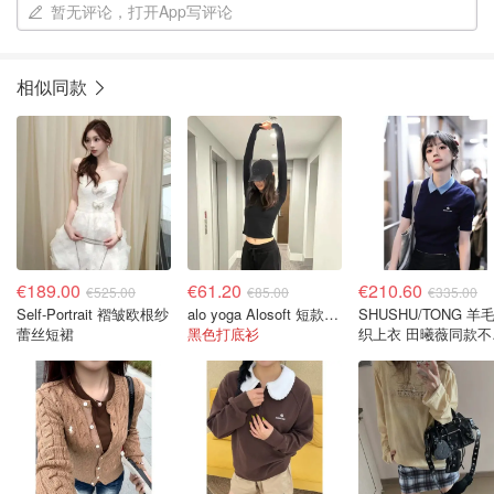
暂无评论，打开App写评论
相似同款
€189.00
€61.20
€210.60
€525.00
€85.00
€335.00
Self-Portrait 褶皱欧根纱
alo yoga Alosoft 短款功能上衣
SHUSHU/TONG 羊
蕾丝短裙
黑色打底衫
织上衣 田曦薇同款不
色