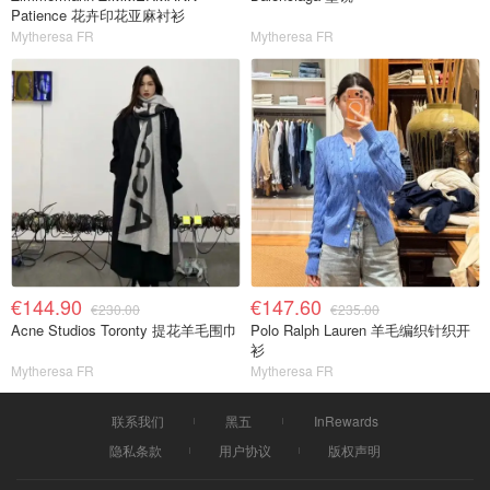
Patience 花卉印花亚麻衬衫
Mytheresa FR
Mytheresa FR
€144.90
€147.60
€230.00
€235.00
Acne Studios Toronty 提花羊毛围巾
Polo Ralph Lauren 羊毛编织针织开
衫
Mytheresa FR
Mytheresa FR
联系我们
黑五
InRewards
隐私条款
用户协议
版权声明