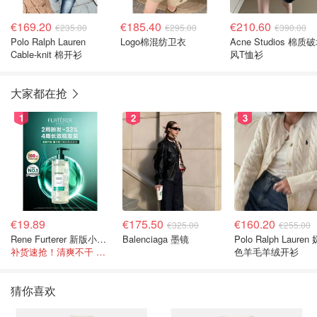
€169.20
€185.40
€210.60
€235.00
€295.00
€390.00
Polo Ralph Lauren
Logo棉混纺卫衣
Acne Studios 棉质
Cable-knit 棉开衫
风T恤衫
大家都在抢
1
2
3
€19.89
€175.50
€160.20
€325.00
€255.00
Rene Furterer 新版小白珠洗发水 500ml
Balenciaga 墨镜
Polo Ralph Lauren
补货速抢！清爽不干 蓬松强韧秀发
色羊毛羊绒开衫
猜你喜欢