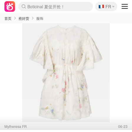
🇫🇷
4折！lulu周四疯狂上新
FR
Boticinal 夏促开抢！
还没结束！&OtherStories大促
Joybuy变相75折 随时失效
速领！Stanley独家85折
疑似霸哥！Camper额外叠85折
Zalando 奥莱闪促！每日更新
Moncler反季囤！5折起+叠9折
Coach Brooklyn仅€192
首页
抢好货
服饰
Mytheresa FR
06-23