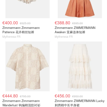
€400.00
€388.80
€625.00
€695.00
Zimmermann Zimmermann
Zimmermann ZIMMERMANN
Patience 花卉棉丝短裤
Awaken 亚麻连体短裤
Mytheresa FR
Mytheresa FR
€444.80
€456.00
€795.00
€950.00
Zimmermann Zimmermann
Zimmermann ZIMMERMANN Lucky
Wanderlust 钩编棉混纺衬衫
刺绣棉中长半身裙