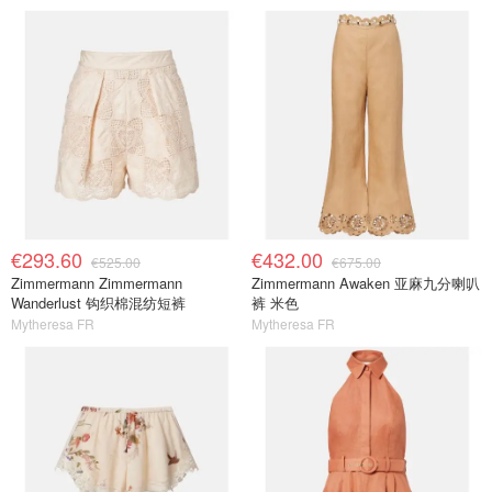
€293.60
€432.00
€525.00
€675.00
Zimmermann Zimmermann
Zimmermann Awaken 亚麻九分喇叭
Wanderlust 钩织棉混纺短裤
裤 米色
Mytheresa FR
Mytheresa FR