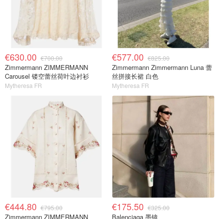
€630.00
€577.00
€700.00
€825.00
Zimmermann ZIMMERMANN
Zimmermann Zimmermann Luna 蕾
Carousel 镂空蕾丝荷叶边衬衫
丝拼接长裙 白色
Mytheresa FR
Mytheresa FR
€444.80
€175.50
€795.00
€325.00
Zimmermann ZIMMERMANN
Balenciaga 墨镜