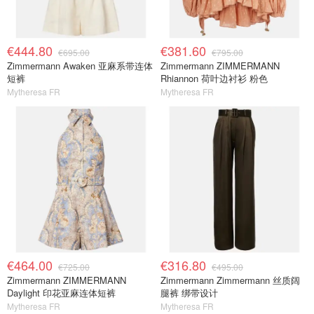
€444.80
€381.60
€695.00
€795.00
Zimmermann Awaken 亚麻系带连体
Zimmermann ZIMMERMANN
短裤
Rhiannon 荷叶边衬衫 粉色
Mytheresa FR
Mytheresa FR
€464.00
€316.80
€725.00
€495.00
Zimmermann ZIMMERMANN
Zimmermann Zimmermann 丝质阔
Daylight 印花亚麻连体短裤
腿裤 绑带设计
Mytheresa FR
Mytheresa FR