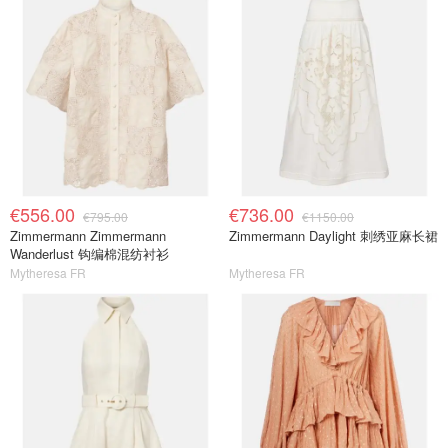
€556.00
€736.00
€795.00
€1150.00
Zimmermann Zimmermann
Zimmermann Daylight 刺绣亚麻长裙
Wanderlust 钩编棉混纺衬衫
Mytheresa FR
Mytheresa FR