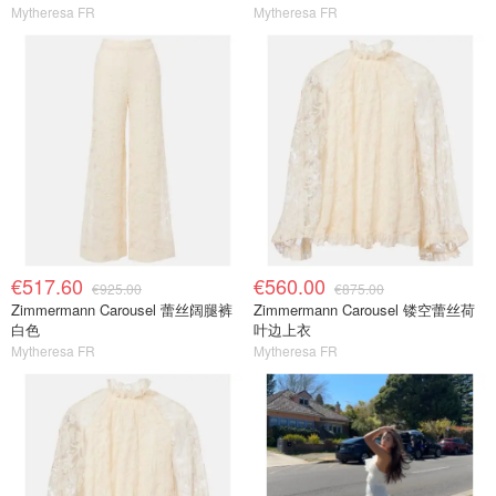
Mytheresa FR
Mytheresa FR
€517.60
€560.00
€925.00
€875.00
Zimmermann Carousel 蕾丝阔腿裤
Zimmermann Carousel 镂空蕾丝荷
白色
叶边上衣
Mytheresa FR
Mytheresa FR