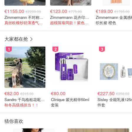
€1155.00
€123.00
€189.00
€2200.00
€775.00
€1795.00
Zimmermann 不对称花卉拼贴真丝欧根纱连衣裙
Zimmermann 花卉印花棉质连衣裙 紫色
Zimmermann 金属
真丝欧根纱轻薄透气质感超高级
超模陈瑜同款！紫色花卉浪漫到犯规！！
织长裙 橙色
大家都在抢
1
2
3
€82.00
€80.00
€227.50
€315.00
€356.00
Sandro 千鸟格粗花呢连衣裙
Clinique 紫光精华50ml
Sisley 全能乳液125
秋冬高级感担当！！
套装
件套
猜你喜欢