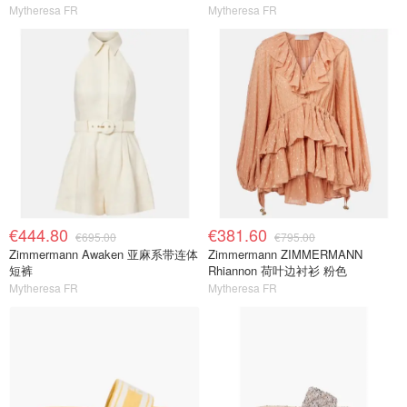
Mytheresa FR
Mytheresa FR
€444.80
€381.60
€695.00
€795.00
Zimmermann Awaken 亚麻系带连体
Zimmermann ZIMMERMANN
短裤
Rhiannon 荷叶边衬衫 粉色
Mytheresa FR
Mytheresa FR