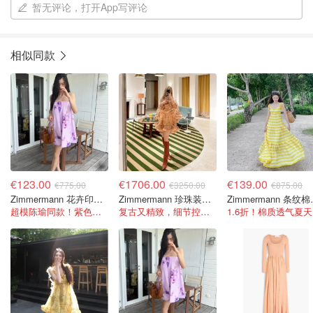
暂无评论，打开App写评论
相似同款
€123.00
€1706.00
€139.00
€775.00
€3250.00
€875.00
Zimmermann 花卉印花棉质连衣裙 紫色
Zimmermann 珍珠装饰印花真丝连衣裙
Zimme
超模陈瑜同款！紫色花卉浪漫到犯规！！
复古又精致，细节控看到会走不动道的那种
1