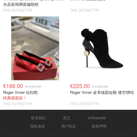
水晶装饰网面穆勒鞋
THE OUTNET FR
THE OUTNET FR
€188.00
€225.00
€1250.00
€1500.00
Roger Vivier 钻扣鞋
Roger Vivier 皮革绒面短靴 镂空绑结
经典缎面款！
THE OUTNET FR
THE OUTNET FR
联系我们
黑五
InRewards
隐私条款
用户协议
版权声明