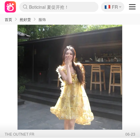
🇫🇷
Boticinal 夏促开抢！
FR
4折！lulu周四疯狂上新
还没结束！&OtherStories大促
Joybuy变相75折 随时失效
速领！Stanley独家85折
疑似霸哥！Camper额外叠85折
Zalando 奥莱闪促！每日更新
Moncler反季囤！5折起+叠9折
Coach Brooklyn仅€192
首页
抢好货
服饰
THE OUTNET FR
06-23