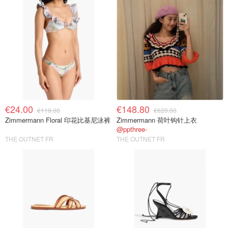
€24.00
€148.80
€119.00
€620.00
Zimmermann Floral 印花比基尼泳裤
Zimmermann 荷叶钩针上衣
@ppthree-
THE OUTNET FR
THE OUTNET FR