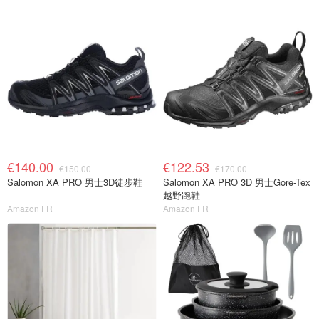
€140.00
€122.53
€150.00
€170.00
Salomon XA PRO 男士3D徒步鞋
Salomon XA PRO 3D 男士Gore-Tex
越野跑鞋
Amazon FR
Amazon FR