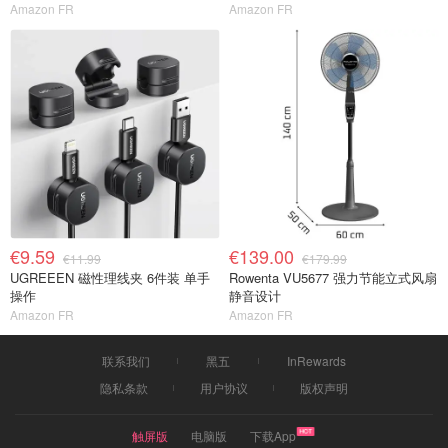
Amazon FR
Amazon FR
€9.59
€139.00
€11.99
€179.99
UGREEEN 磁性理线夹 6件装 单手
Rowenta VU5677 强力节能立式风扇
操作
静音设计
Amazon FR
Amazon FR
联系我们
黑五
InRewards
隐私条款
用户协议
版权声明
触屏版
电脑版
下载App