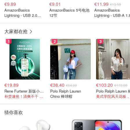
€9.89
€9.01
€11.99
€13.59
AmazonBasics
AmazonBasics 5号电池
AmazonBasics
Lightning - USB 2.0
12节
Lightning - USB-A 1
Type C 0.9米充电线
充电线
大家都在抢
1
2
3
€19.89
€38.40
€103.20
€64.00
€172.00
Rene Furterer 新版小白珠洗发水 500ml
Polo Ralph Lauren
补货速抢！清爽不干 蓬松强韧秀发
Chino 棒球帽
猜你喜欢