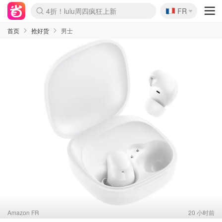
🇫🇷
4折！lulu周四疯狂上新
FR
Boticinal 夏促开抢！
还没结束！&OtherStories大促
Joybuy变相75折 随时失效
速领！Stanley独家85折
疑似霸哥！Camper额外叠85折
Zalando 奥莱闪促！每日更新
Moncler反季囤！5折起+叠9折
Coach Brooklyn仅€192
首页
抢好货
男士
Amazon FR
20 小时前