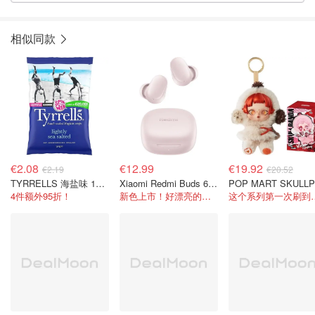
相似同款
€2.08
€12.99
€19.92
€2.19
€20.52
TYRRELLS 海盐味 150g
Xiaomi Redmi Buds 6 Play 耳机
P
4件额外95折！
新色上市！好漂亮的冰莓粉~
这个系列第一