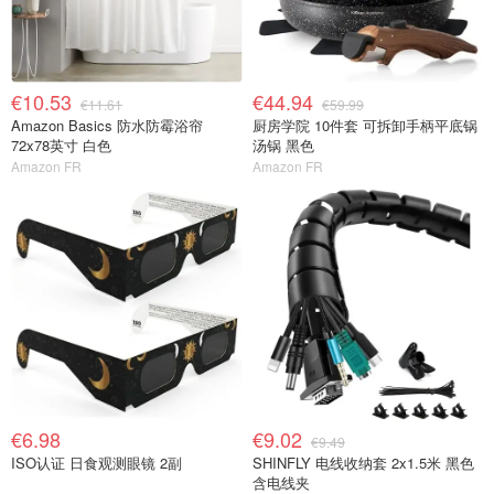
€10.53
€44.94
€11.61
€59.99
Amazon Basics 防水防霉浴帘
厨房学院 10件套 可拆卸手柄平底锅
72x78英寸 白色
汤锅 黑色
Amazon FR
Amazon FR
€6.98
€9.02
€9.49
ISO认证 日食观测眼镜 2副
SHINFLY 电线收纳套 2x1.5米 黑色
含电线夹