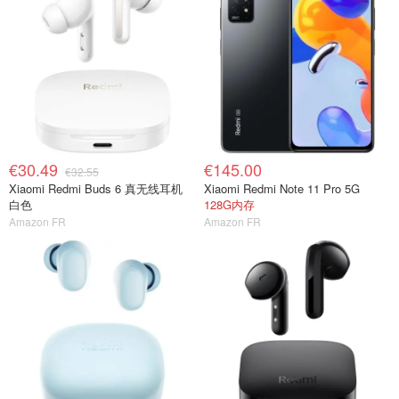
€30.49
€145.00
€32.55
Xiaomi Redmi Buds 6 真无线耳机
Xiaomi Redmi Note 11 Pro 5G
白色
128G内存
Amazon FR
Amazon FR