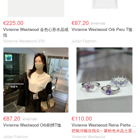
€225.00
€87.20
€167.00
Vivienne Westwood 金色心形水晶戒
Vivienne Westwood Orb Peru T恤
指
Vivienne Westwood (FR)
Julian Fashion
€87.20
€110.00
€167.00
Vivienne Westwood Orb刺绣T恤
Vivienne Westwood Reina Petite 戒指
把银河戴在指尖~ 紫粉色水晶土星真的太仙了
Julian Fashion
Vivienne Westwood