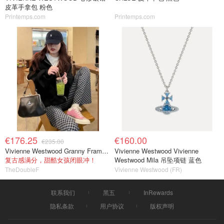
皮革手拿包 粉色
Printemps.com
Printemps.com
€176.25
€160.00
€235.00
Vivienne Westwood Granny Frame Bag 黑色PU
Vivienne Westwood Vivienne
复古感满分，甜酷女孩闭眼冲！
Westwood Mila 吊坠项链 蓝色
TheDoubleF
Vivienne Westwood (FR)
联系我们
黑五
InRewards
隐私条款
用户协议
版权声明