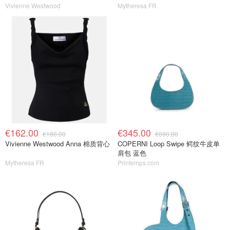
Vivienne Westwood
Mytheresa FR
€162.00
€345.00
€180.00
€690.00
Vivienne Westwood Anna 棉质背心
COPERNI Loop Swipe 鳄纹牛皮单
肩包 蓝色
Mytheresa FR
Printemps.com