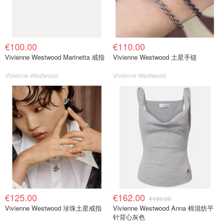
€100.00
€110.00
Vivienne Westwood Marinetta 戒指
Vivienne Westwood 土星手链
Vivienne Westwood
Vivienne Westwood
€125.00
€162.00
€180.00
Vivienne Westwood 珍珠土星戒指
Vivienne Westwood Anna 棉混纺平
针背心灰色