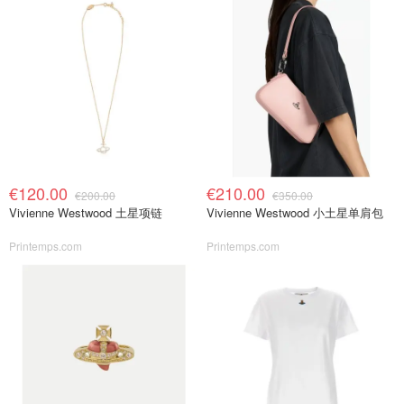
€120.00
€210.00
€200.00
€350.00
Vivienne Westwood 土星项链
Vivienne Westwood 小土星单肩包
Printemps.com
Printemps.com