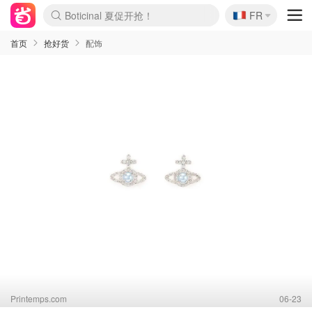
Boticinal 夏促开抢！
🇫🇷
FR
4折！lulu周四疯狂上新
还没结束！&OtherStories大促
Joybuy变相75折 随时失效
速领！Stanley独家85折
疑似霸哥！Camper额外叠85折
Zalando 奥莱闪促！每日更新
Moncler反季囤！5折起+叠9折
Coach Brooklyn仅€192
首页
抢好货
配饰
Printemps.com
06-23